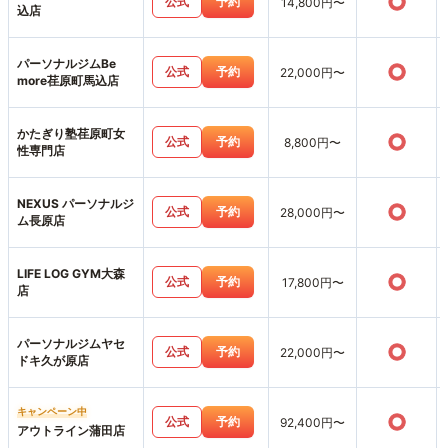
○
公式
予約
14,800円〜
込店
パーソナルジムBe
○
公式
予約
22,000円〜
more荏原町馬込店
かたぎり塾荏原町女
○
公式
予約
8,800円〜
性専門店
NEXUS パーソナルジ
○
公式
予約
28,000円〜
ム長原店
LIFE LOG GYM大森
○
公式
予約
17,800円〜
店
パーソナルジムヤセ
○
公式
予約
22,000円〜
ドキ久が原店
キャンペーン中
○
公式
予約
92,400円〜
アウトライン蒲田店