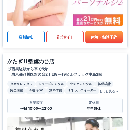
体験・相談予約
店舗情報
公式サイト
かたぎり塾旗の台店
西馬込駅から車で5分
東京都品川区旗の台2丁目9ー19ヒルフラッグ中島2階
タオルレンタル
シューズレンタル
ウェアレンタル
体組成計
完全個室
子連れOK
無料体験
ミネラルウォーター
もっと見る
営業時間
定休日
平日 10:00〜22:00
年中無休