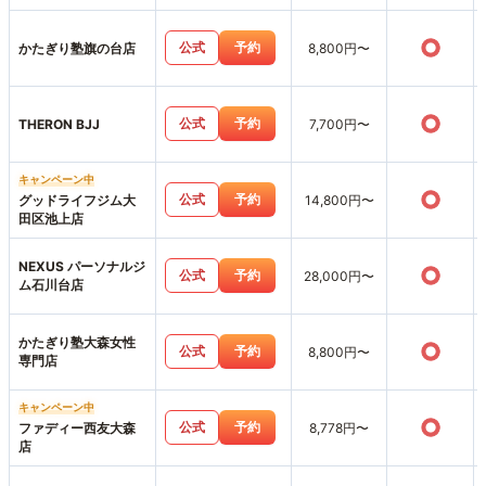
○
公式
予約
かたぎり塾旗の台店
8,800円〜
○
公式
予約
THERON BJJ
7,700円〜
キャンペーン中
○
公式
予約
グッドライフジム大
14,800円〜
田区池上店
NEXUS パーソナルジ
○
公式
予約
28,000円〜
ム石川台店
かたぎり塾大森女性
○
公式
予約
8,800円〜
専門店
キャンペーン中
○
公式
予約
ファディー西友大森
8,778円〜
店