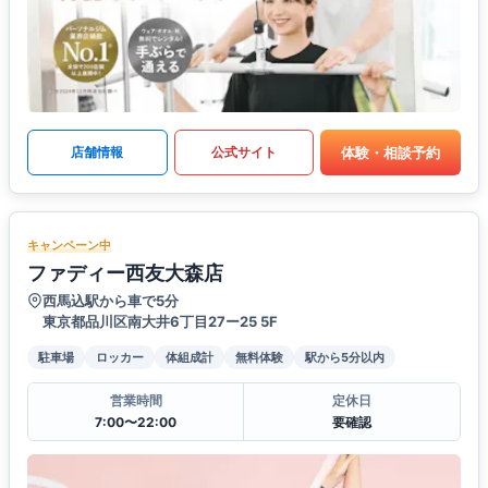
体験・相談予約
店舗情報
公式サイト
キャンペーン中
ファディー西友大森店
西馬込駅から車で5分
東京都品川区南大井6丁目27ー25 5F
駐車場
ロッカー
体組成計
無料体験
駅から5分以内
営業時間
定休日
7:00〜22:00
要確認