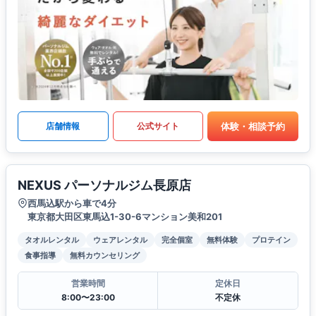
体験・相談予約
店舗情報
公式サイト
NEXUS パーソナルジム長原店
西馬込駅から車で4分
東京都大田区東馬込1-30-6マンション美和201
タオルレンタル
ウェアレンタル
完全個室
無料体験
プロテイン
食事指導
無料カウンセリング
営業時間
定休日
8:00〜23:00
不定休