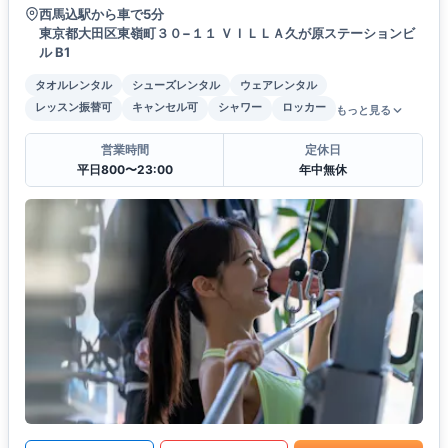
西馬込駅から車で5分
東京都大田区東嶺町３０−１１ ＶＩＬＬＡ久が原ステーションビ
ル B1
タオルレンタル
シューズレンタル
ウェアレンタル
レッスン振替可
キャンセル可
シャワー
ロッカー
もっと見る
営業時間
定休日
平日800〜23:00
年中無休