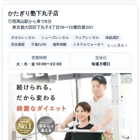
かたぎり塾下丸子店
西馬込駅から車で6分
東京都大田区下丸子3丁目10ー13豊田屋301
タオルレンタル
シューズレンタル
ウェアレンタル
体組成計
完全個室
子連れOK
無料体験
ミネラルウォーター
もっと見る
営業時間
定休日
火・水・金 10:00〜22:00
毎週月曜日