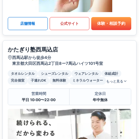
体験・相談予約
店舗情報
公式サイト
かたぎり塾西馬込店
西馬込駅から徒歩4分
東京都大田区西馬込2丁目8ー7馬込ハイツ101号室
タオルレンタル
シューズレンタル
ウェアレンタル
体組成計
完全個室
子連れOK
無料体験
ミネラルウォーター
もっと見る
営業時間
定休日
平日 10:00〜22:00
年中無休