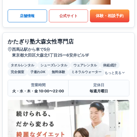
体験・相談予約
店舗情報
公式サイト
かたぎり塾大森女性専門店
西馬込駅から車で5分
東京都大田区大森北1丁目25ー6安井ビル1F
タオルレンタル
シューズレンタル
ウェアレンタル
体組成計
完全個室
子連れOK
無料体験
ミネラルウォーター
もっと見る
営業時間
定休日
火・水・木・金 10:00〜22:00
毎週月曜日