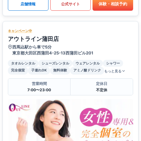
体験・相談予約
店舗情報
公式サイト
キャンペーン中
アウトライン蒲田店
西馬込駅から車で5分
東京都大田区西蒲田4-25-13西蒲田ビル201
タオルレンタル
シューズレンタル
ウェアレンタル
シャワー
完全個室
子連れOK
無料体験
アミノ酸ドリンク
もっと見る
営業時間
定休日
7:00〜23:00
不定休