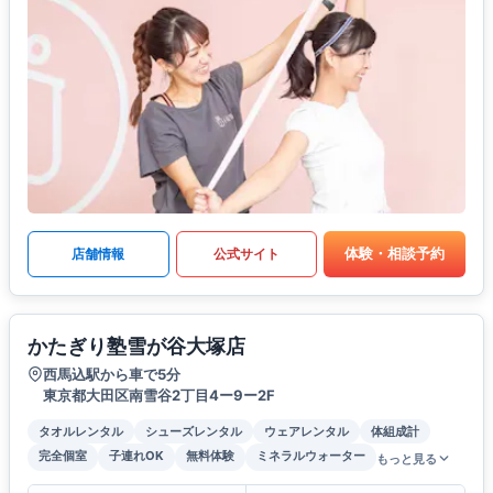
体験・相談予約
店舗情報
公式サイト
かたぎり塾雪が谷大塚店
西馬込駅から車で5分
東京都大田区南雪谷2丁目4ー9ー2F
タオルレンタル
シューズレンタル
ウェアレンタル
体組成計
完全個室
子連れOK
無料体験
ミネラルウォーター
もっと見る