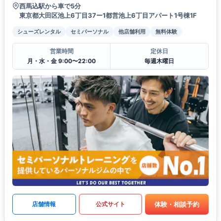
西馬込駅から車で5分
東京都大田区池上6丁目37ー1都営池上6丁目アパート1号棟1F
シューズレンタル
セミパーソナル
他店舗利用
無料体験
営業時間
定休日
月・水・金 9:00〜22:00
毎週木曜日
体験・相談予約
店舗情報
公式サイト