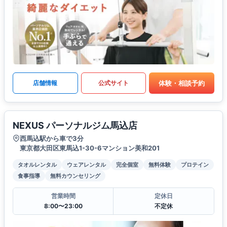
体験・相談予約
店舗情報
公式サイト
NEXUS パーソナルジム馬込店
西馬込駅から車で3分
東京都大田区東馬込1-30-6マンション美和201
タオルレンタル
ウェアレンタル
完全個室
無料体験
プロテイン
食事指導
無料カウンセリング
営業時間
定休日
8:00〜23:00
不定休