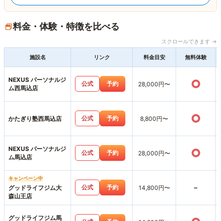
料金・体験・特徴を比べる
スクロールできます →
施設名
リンク
料金目安
無料体験
NEXUS パーソナルジ
○
公式
予約
28,000円〜
ム西馬込店
○
公式
予約
かたぎり塾西馬込店
8,800円〜
NEXUS パーソナルジ
○
公式
予約
28,000円〜
ム馬込店
キャンペーン中
-
公式
予約
グッドライフジム大
14,800円〜
森山王店
グッドライフジム馬