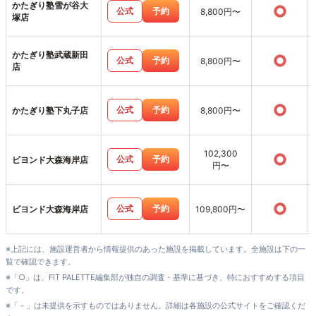
かたぎり塾雪が谷大
○
公式
予約
8,800円〜
塚店
かたぎり塾武蔵新田
○
公式
予約
8,800円〜
店
○
公式
予約
かたぎり塾下丸子店
8,800円〜
102,300
○
公式
予約
ビヨンド大森海岸店
円〜
○
公式
予約
ビヨンド大森海岸店
109,800円〜
※上記には、施設運営者から情報提供のあった施設を掲載しています。全施設は下の一
覧で確認できます。
※「○」は、FIT PALETTE編集部が独自の調査・基準に基づき、特におすすめする項目
です。
※「－」は未提供を示すものではありません。詳細は各施設の公式サイトをご確認くだ