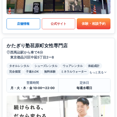
体験・相談予約
店舗情報
公式サイト
かたぎり塾荏原町女性専門店
西馬込駅から車で4分
東京都品川区中延5丁目2ー8
タオルレンタル
シューズレンタル
ウェアレンタル
体組成計
完全個室
子連れOK
無料体験
ミネラルウォーター
もっと見る
営業時間
定休日
月・火・木・金 10:00〜22:00
毎週水曜日