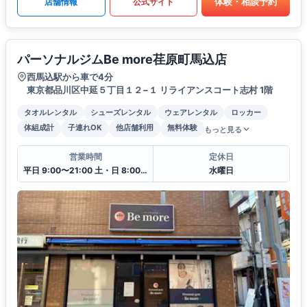
体験・相談予約
店舗情報
公式サイト
パーソナルジムBe more荏原町馬込店
西馬込駅から車で4分
東京都品川区中延５丁目１２−１ リライアンスコート志村 1階
タオルレンタル
シューズレンタル
ウェアレンタル
ロッカー
体組成計
子連れOK
他店舗利用
無料体験
もっと見る
営業時間
定休日
平日 9:00〜21:00 土・日 8:00〜17:00 祝・日 8:00〜13:00
水曜日