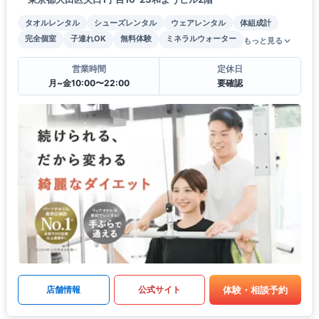
タオルレンタル
シューズレンタル
ウェアレンタル
体組成計
完全個室
子連れOK
無料体験
ミネラルウォーター
もっと見る
営業時間
定休日
月~金10:00〜22:00
要確認
体験・相談予約
店舗情報
公式サイト