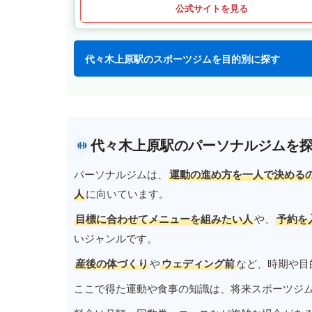
公式サイトを見る
代々木上原駅のスポーツジムを目的別に探す
代々木上原駅のパーソナルジムを
パーソナルジムは、
運動の進め方を一人で決める
人
に向いています。
目標に合わせてメニューを組みたい人
や、
予約を
いジャンルです。
産後の体づくり
や
ウェディング前
など、時期や目
ここで得た運動や食事の知識は、将来スポーツジ