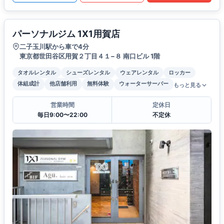
パーソナルジム 1X1用賀店
二子玉川駅から車で4分
東京都世田谷区用賀２丁目４１−８ 南口ビル 1階
タオルレンタル
シューズレンタル
ウェアレンタル
ロッカー
体組成計
他店舗利用
無料体験
ウォーターサーバー
もっと見る
営業時間
定休日
毎日9:00〜22:00
不定休