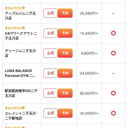
キャンペーン中
-
公式
予約
アップルジム二子玉
20,460円〜
川店
キャンペーン中
○
公式
予約
24/7ワークアウト二
10,450円〜
子玉川店
ディージム二子玉川
○
公式
予約
9,900円〜
店
LUNA BALANCE
-
公式
予約
34,000円〜
Personal GYM 二子
玉川
駅前筋肉留学GO二子
○
公式
予約
92,400円〜
玉川店
キャンペーン中
○
公式
予約
エレメント二子玉川･
20,000円〜
二子新地店
キャンペーン中