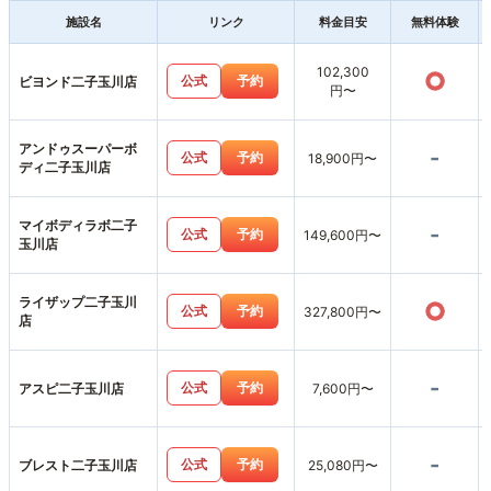
施設名
リンク
料金目安
無料体験
102,300
○
公式
予約
ビヨンド二子玉川店
円〜
アンドゥスーパーボ
-
公式
予約
18,900円〜
ディ二子玉川店
マイボディラボ二子
-
公式
予約
149,600円〜
玉川店
ライザップ二子玉川
○
公式
予約
327,800円〜
店
-
公式
予約
アスピ二子玉川店
7,600円〜
-
公式
予約
ブレスト二子玉川店
25,080円〜