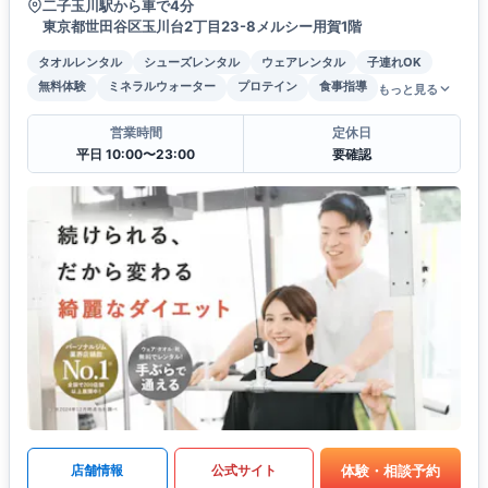
二子玉川駅から車で4分
東京都世田谷区玉川台2丁目23-8メルシー用賀1階
タオルレンタル
シューズレンタル
ウェアレンタル
子連れOK
無料体験
ミネラルウォーター
プロテイン
食事指導
もっと見る
営業時間
定休日
平日 10:00〜23:00
要確認
体験・相談予約
店舗情報
公式サイト