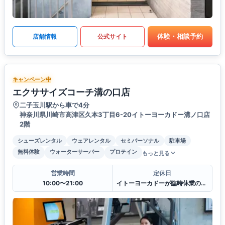
体験・相談予約
店舗情報
公式サイト
キャンペーン中
エクササイズコーチ溝の口店
二子玉川駅から車で4分
神奈川県川崎市高津区久本3丁目6-20イトーヨーカドー溝ノ口店
2階
シューズレンタル
ウェアレンタル
セミパーソナル
駐車場
無料体験
ウォーターサーバー
プロテイン
もっと見る
営業時間
定休日
10:00〜21:00
イトーヨーカドーが臨時休業の場合は当店も休業とさせていただきます。