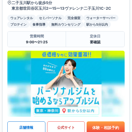
二子玉川駅から徒歩5分
東京都世田谷区玉川2ー15ー13ヴァレンナ二子玉川1C･2C
ウェアレンタル
セミパーソナル
完全個室
ウォーターサーバー
プロテイン
食事指導
無料カウンセリング
駅から5分以内
営業時間
定休日
9:00〜21:25
要確認
体験・相談予約
店舗情報
公式サイト