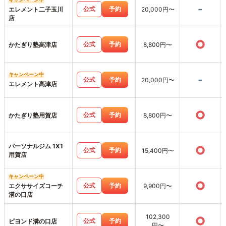
-
公式
予約
エレメント二子玉川
20,000円〜
店
○
公式
予約
かたぎり塾高津店
8,800円〜
キャンペーン中
-
公式
予約
20,000円〜
エレメント高津店
○
公式
予約
かたぎり塾用賀店
8,800円〜
パーソナルジム 1X1
○
公式
予約
15,400円〜
用賀店
キャンペーン中
○
公式
予約
エクササイズコーチ
9,900円〜
溝の口店
102,300
○
公式
予約
ビヨンド溝の口店
円〜