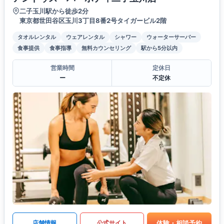
二子玉川駅から徒歩2分
東京都世田谷区玉川3丁目8番2号タイガービル2階
タオルレンタル
ウェアレンタル
シャワー
ウォーターサーバー
食事提供
食事指導
無料カウンセリング
駅から5分以内
営業時間
定休日
ー
不定休
体験・相談予約
店舗情報
公式サイト