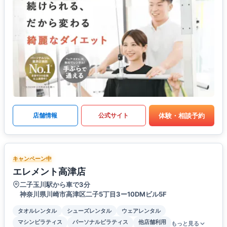
体験・相談予約
店舗情報
公式サイト
キャンペーン中
エレメント高津店
二子玉川駅から車で3分
神奈川県川崎市高津区二子5丁目3ー10DMビル5F
タオルレンタル
シューズレンタル
ウェアレンタル
マシンピラティス
パーソナルピラティス
他店舗利用
もっと見る