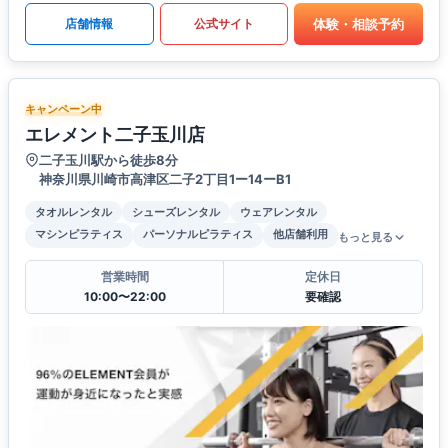
体験・相談予約
店舗情報
公式サイト
キャンペーン中
エレメント二子玉川店
二子玉川駅から徒歩8分
神奈川県川崎市高津区二子2丁目1ー14ーB1
タオルレンタル
シューズレンタル
ウェアレンタル
マシンピラティス
パーソナルピラティス
他店舗利用
もっと見る
営業時間
定休日
10:00〜22:00
要確認