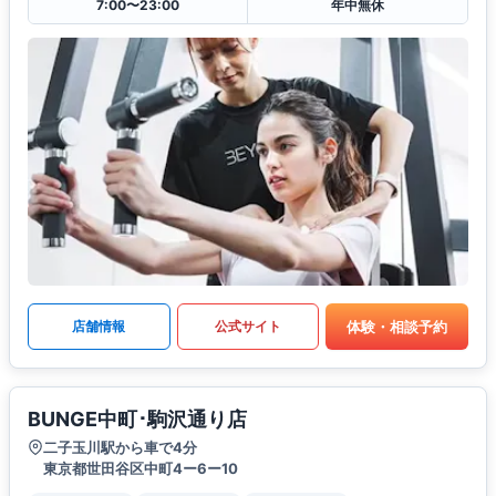
7:00〜23:00
年中無休
体験・相談予約
店舗情報
公式サイト
BUNGE中町･駒沢通り店
二子玉川駅から車で4分
東京都世田谷区中町4ー6ー10