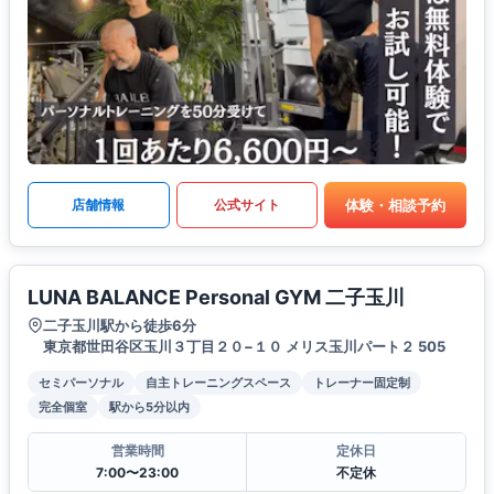
体験・相談予約
店舗情報
公式サイト
LUNA BALANCE Personal GYM 二子玉川
二子玉川駅から徒歩6分
東京都世田谷区玉川３丁目２０−１０ メリス玉川パート２ 505
セミパーソナル
自主トレーニングスペース
トレーナー固定制
完全個室
駅から5分以内
営業時間
定休日
7:00〜23:00
不定休