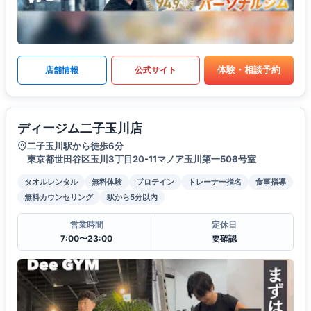
体験・相談予約
店舗情報
公式サイト
ディージム二子玉川店
二子玉川駅から徒歩6分
東京都世田谷区玉川3丁目20-11マノア玉川第一506号室
タオルレンタル
無料体験
プロテイン
トレーナー指名
食事指導
無料カウンセリング
駅から5分以内
営業時間
定休日
7:00〜23:00
要確認