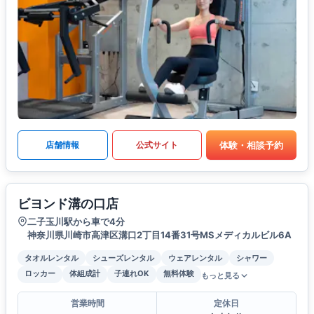
体験・相談予約
店舗情報
公式サイト
ビヨンド溝の口店
二子玉川駅から車で4分
神奈川県川崎市高津区溝口2丁目14番31号MSメディカルビル6A
タオルレンタル
シューズレンタル
ウェアレンタル
シャワー
ロッカー
体組成計
子連れOK
無料体験
もっと見る
営業時間
定休日