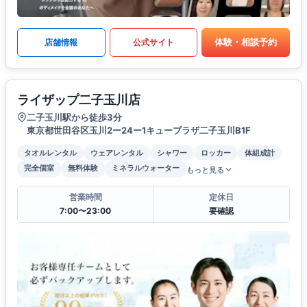
体験・相談予約
店舗情報
公式サイト
ライザップ二子玉川店
二子玉川駅から徒歩3分
東京都世田谷区玉川2ー24ー1キュープラザ二子玉川B1F
タオルレンタル
ウェアレンタル
シャワー
ロッカー
体組成計
完全個室
無料体験
ミネラルウォーター
もっと見る
営業時間
定休日
7:00〜23:00
要確認