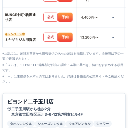
BUNGE中町･駒沢通
-
公式
予約
4,400円〜
り店
キャンペーン中
-
公式
予約
13,200円〜
ミヤザキジム用賀店
※上記には、施設運営者から情報提供のあった施設を掲載しています。全施設は下の一
覧で確認できます。
※「○」は、FIT PALETTE編集部が独自の調査・基準に基づき、特におすすめする項目
です。
※「－」は未提供を示すものではありません。詳細は各施設の公式サイトをご確認くだ
さい。
ビヨンド二子玉川店
二子玉川駅から徒歩2分
東京都世田谷区玉川3-6-12第7明友ビル4F
タオルレンタル
シューズレンタル
ウェアレンタル
シャワー