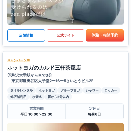
体験・相談予約
店舗情報
公式サイト
キャンペーン中
ホットヨガのカルド三軒茶屋店
駒沢大学駅から車で3分
東京都世田谷区太子堂2ー16ー5さいとうビル2F
タオルレンタル
ホットヨガ
グループヨガ
シャワー
ロッカー
他店舗利用
水素水
駅から5分以内
営業時間
定休日
平日 10:00〜22:30
毎月6日