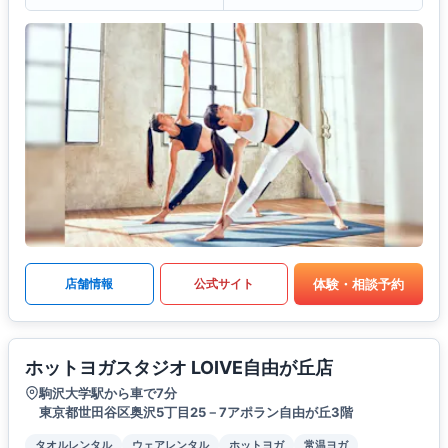
体験・相談予約
店舗情報
公式サイト
ホットヨガスタジオ LOIVE自由が丘店
駒沢大学駅から車で7分
東京都世田谷区奥沢5丁目25－7アポラン自由が丘3階
タオルレンタル
ウェアレンタル
ホットヨガ
常温ヨガ