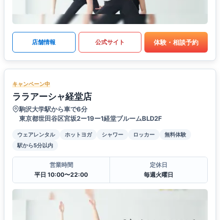
体験・相談予約
店舗情報
公式サイト
キャンペーン中
ララアーシャ経堂店
駒沢大学駅から車で6分
東京都世田谷区宮坂2ー19ー1経堂ブルームBLD2F
ウェアレンタル
ホットヨガ
シャワー
ロッカー
無料体験
駅から5分以内
営業時間
定休日
平日 10:00〜22:00
毎週火曜日