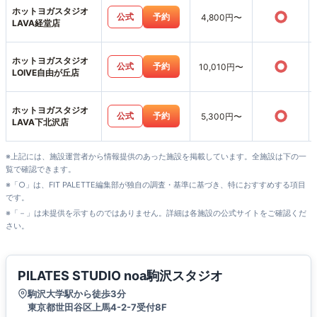
ホットヨガスタジオ
○
公式
予約
4,800円〜
LAVA経堂店
ホットヨガスタジオ
○
公式
予約
10,010円〜
LOIVE自由が丘店
ホットヨガスタジオ
○
公式
予約
5,300円〜
LAVA下北沢店
※上記には、施設運営者から情報提供のあった施設を掲載しています。全施設は下の一
覧で確認できます。
※「○」は、FIT PALETTE編集部が独自の調査・基準に基づき、特におすすめする項目
です。
※「－」は未提供を示すものではありません。詳細は各施設の公式サイトをご確認くだ
さい。
PILATES STUDIO noa駒沢スタジオ
駒沢大学駅から徒歩3分
東京都世田谷区上馬4-2-7受付8F