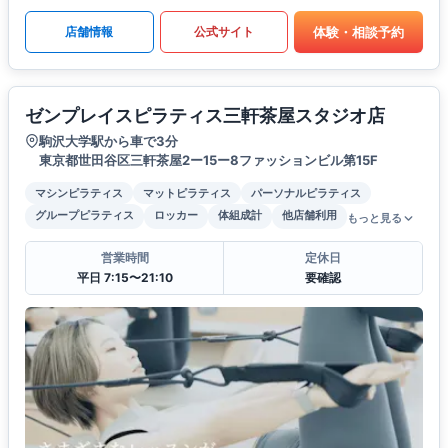
体験・相談予約
店舗情報
公式サイト
ゼンプレイスピラティス三軒茶屋スタジオ店
駒沢大学駅から車で3分
東京都世田谷区三軒茶屋2ー15ー8ファッションビル第15F
マシンピラティス
マットピラティス
パーソナルピラティス
グループピラティス
ロッカー
体組成計
他店舗利用
もっと見る
営業時間
定休日
平日 7:15〜21:10
要確認