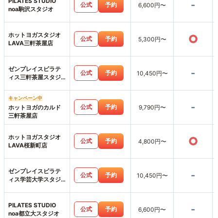
PILATES STUDIO
-
公式
予約
6,600円〜
noa駒沢スタジオ
ホットヨガスタジオ
○
公式
予約
5,300円〜
LAVA三軒茶屋店
ゼンプレイスピラテ
-
公式
予約
10,450円〜
ィス三軒茶屋スタジ
オ店
キャンペーン中
-
公式
予約
ホットヨガのカルド
9,790円〜
三軒茶屋店
ホットヨガスタジオ
○
公式
予約
4,800円〜
LAVA桜新町店
ゼンプレイスピラテ
-
公式
予約
10,450円〜
ィス学芸大学スタジ
オ店
PILATES STUDIO
-
公式
予約
6,600円〜
noa都立大スタジオ