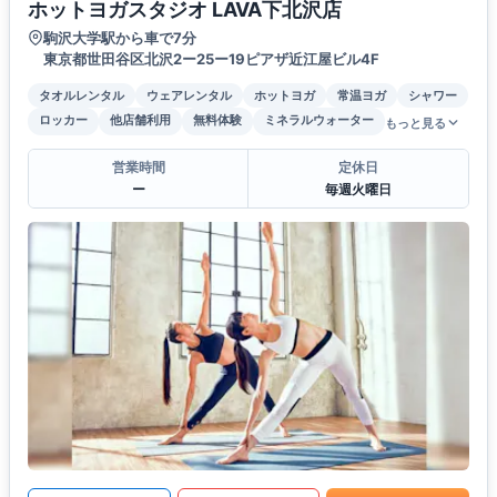
ホットヨガスタジオ LAVA下北沢店
駒沢大学駅から車で7分
東京都世田谷区北沢2ー25ー19ピアザ近江屋ビル4F
タオルレンタル
ウェアレンタル
ホットヨガ
常温ヨガ
シャワー
ロッカー
他店舗利用
無料体験
ミネラルウォーター
もっと見る
営業時間
定休日
ー
毎週火曜日