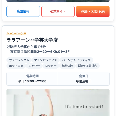
体験・相談予約
店舗情報
公式サイト
キャンペーン中
ララアーシャ学芸大学店
駒沢大学駅から車で5分
東京都目黒区鷹番2ー20ー6Kh.01ー3F
ウェアレンタル
マシンピラティス
パーソナルピラティス
ホットヨガ
シャワー
ロッカー
無料体験
駅から5分以内
営業時間
定休日
平日 10:00〜22:00
毎週金曜日