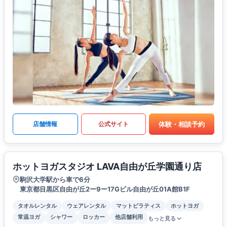
体験・相談予約
店舗情報
公式サイト
ホットヨガスタジオ LAVA自由が丘学園通り店
駒沢大学駅から車で6分
東京都目黒区自由が丘2ー9ー17Gビル自由が丘01A館B1F
タオルレンタル
ウェアレンタル
マットピラティス
ホットヨガ
常温ヨガ
シャワー
ロッカー
他店舗利用
もっと見る