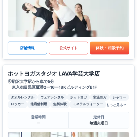
体験・相談予約
店舗情報
公式サイト
ホットヨガスタジオ LAVA学芸大学店
駒沢大学駅から車で5分
東京都目黒区鷹番2ー16ー18KビルディングB1F
タオルレンタル
ウェアレンタル
ホットヨガ
常温ヨガ
シャワー
ロッカー
他店舗利用
無料体験
ミネラルウォーター
もっと見る
営業時間
定休日
ー
毎週火曜日