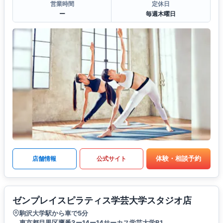
営業時間
定休日
ー
毎週木曜日
体験・相談予約
店舗情報
公式サイト
ゼンプレイスピラティス学芸大学スタジオ店
駒沢大学駅から車で5分
東京都目黒区鷹番3ー14ー14サーカス学芸大学B1