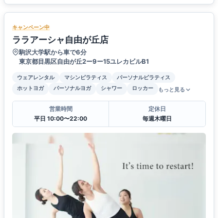
キャンペーン中
ララアーシャ自由が丘店
駒沢大学駅から車で6分
東京都目黒区自由が丘2ー9ー15ユレカビルB1
ウェアレンタル
マシンピラティス
パーソナルピラティス
ホットヨガ
パーソナルヨガ
シャワー
ロッカー
もっと見る
営業時間
定休日
平日 10:00〜22:00
毎週木曜日