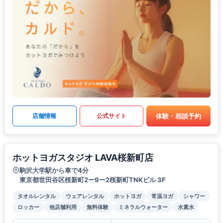
体験・相談予約
店舗情報
公式サイト
ホットヨガスタジオ LAVA桜新町店
駒沢大学駅から車で4分
東京都世田谷区桜新町2ー9ー2桜新町TNKビル 3F
タオルレンタル
ウェアレンタル
ホットヨガ
常温ヨガ
シャワー
ロッカー
他店舗利用
無料体験
ミネラルウォーター
水素水