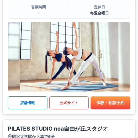
営業時間
定休日
ー
毎週金曜日
体験・相談予約
店舗情報
公式サイト
PILATES STUDIO noa自由が丘スタジオ
駒沢大学駅から車で6分