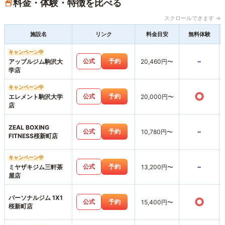
料金・体験・特徴を比べる
スクロールできます →
施設名
リンク
料金目安
無料体験
キャンペーン中
-
公式
予約
アップルジム駒沢大
20,460円〜
学店
キャンペーン中
○
公式
予約
エレメント駒沢大学
20,000円〜
店
ZEAL BOXING
-
公式
予約
10,780円〜
FITNESS桜新町店
キャンペーン中
-
公式
予約
ミヤザキジム三軒茶
13,200円〜
屋店
パーソナルジム 1X1
○
公式
予約
15,400円〜
桜新町店