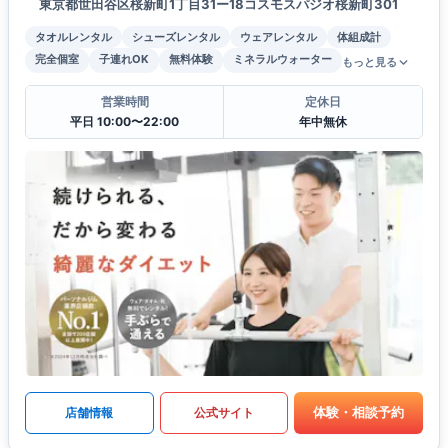
東京都世田谷区桜新町1丁目31ー18コスモスパジオ桜新町301
タオルレンタル
シューズレンタル
ウェアレンタル
体組成計
完全個室
子連れOK
無料体験
ミネラルウォーター
もっと見る
営業時間
定休日
平日 10:00〜22:00
年中無休
体験・相談予約
店舗情報
公式サイト