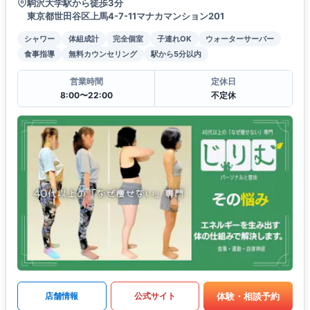
駒沢大学駅から徒歩3分
東京都世田谷区上馬4-7-11マナカマンション201
シャワー
体組成計
完全個室
子連れOK
ウォーターサーバー
食事指導
無料カウンセリング
駅から5分以内
営業時間
定休日
8:00〜22:00
不定休
体験・相談予約
店舗情報
公式サイト