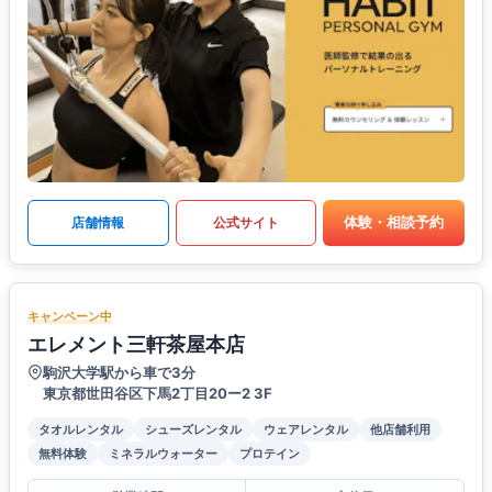
体験・相談予約
店舗情報
公式サイト
キャンペーン中
エレメント三軒茶屋本店
駒沢大学駅から車で3分
東京都世田谷区下馬2丁目20ー2 3F
タオルレンタル
シューズレンタル
ウェアレンタル
他店舗利用
無料体験
ミネラルウォーター
プロテイン