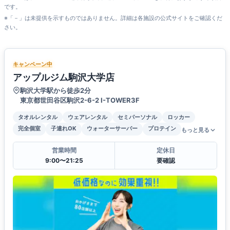
です。
※「－」は未提供を示すものではありません。詳細は各施設の公式サイトをご確認くだ
さい。
キャンペーン中
アップルジム駒沢大学店
駒沢大学駅から徒歩2分
東京都世田谷区駒沢2-6-2 I-TOWER3F
タオルレンタル
ウェアレンタル
セミパーソナル
ロッカー
完全個室
子連れOK
ウォーターサーバー
プロテイン
もっと見る
営業時間
定休日
9:00〜21:25
要確認