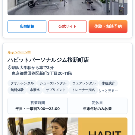
体験・相談予約
店舗情報
公式サイト
キャンペーン中
ハビットパーソナルジム桜新町店
駒沢大学駅から車で3分
東京都世田谷区新町3丁目20-11階
タオルレンタル
シューズレンタル
ウェアレンタル
体組成計
無料体験
水素水
サプリメント
トレーナー指名
もっと見る
営業時間
定休日
平日・土曜日7:00〜23:00
年末年始のみ休業