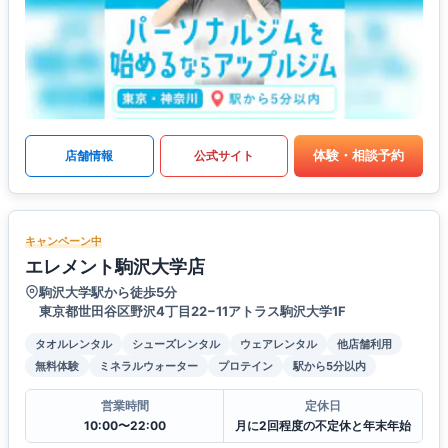
体験・相談予約
店舗情報
公式サイト
キャンペーン中
エレメント駒沢大学店
駒沢大学駅から徒歩5分
東京都世田谷区野沢4丁目22−11アトラス駒沢大学1F
タオルレンタル
シューズレンタル
ウェアレンタル
他店舗利用
無料体験
ミネラルウォーター
プロテイン
駅から5分以内
営業時間
定休日
10:00〜22:00
月に2回程度の不定休と年末年始