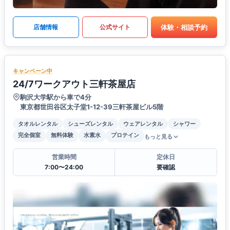
体験・相談予約
店舗情報
公式サイト
キャンペーン中
24/7ワークアウト三軒茶屋店
駒沢大学駅から車で4分
東京都世田谷区太子堂1-12-39三軒茶屋ビル5階
タオルレンタル
シューズレンタル
ウェアレンタル
シャワー
完全個室
無料体験
水素水
プロテイン
もっと見る
営業時間
定休日
7:00〜24:00
要確認