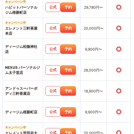
キャンペーン中
○
公式
予約
ハビットパーソナル
29,780円〜
ジム桜新町店
キャンペーン中
○
公式
予約
エレメント三軒茶屋
20,000円〜
本店
ディージム松陰神社
○
公式
予約
9,900円〜
店
NEXUS パーソナルジ
○
公式
予約
28,000円〜
ム太子堂店
アンドゥスーパーボ
○
公式
予約
18,900円〜
ディ三軒茶屋店
○
公式
予約
ディージム桜新町店
9,900円〜
キャンペーン中
○
公式
予約
エレメント世田谷太
20,000円〜