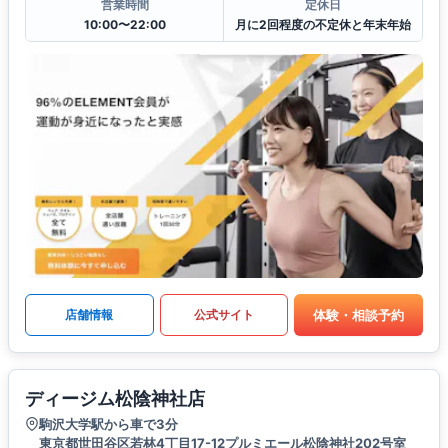
営業時間
定休日
10:00〜22:00
月に2回程度の不定休と年末年始
体験・相談予約
店舗情報
公式サイト
ディージム松陰神社店
駒沢大学駅から車で3分
東京都世田谷区若林4丁目17-12プルミエール松陰神社202号室​