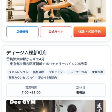
体験・相談予約
店舗情報
公式サイト
ディージム桜新町店
駒沢大学駅から車で4分
東京都世田谷区桜新町1-15-1チェリーハイム205号室
タオルレンタル
無料体験
プロテイン
トレーナー指名
食事指導
無料カウンセリング
駅から5分以内
営業時間
定休日
7:00〜23:00
要確認