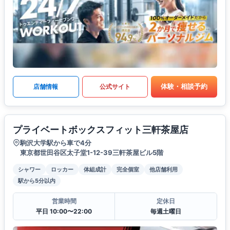
体験・相談予約
店舗情報
公式サイト
プライベートボックスフィット三軒茶屋店
駒沢大学駅から車で4分
東京都世田谷区太子堂1-12-39三軒茶屋ビル5階
シャワー
ロッカー
体組成計
完全個室
他店舗利用
駅から5分以内
営業時間
定休日
平日 10:00〜22:00
毎週土曜日