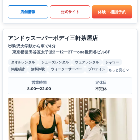
体験・相談予約
店舗情報
公式サイト
アンドゥスーパーボディ三軒茶屋店
駒沢大学駅から車で4分
東京都世田谷区太子堂2ー12ー2Tーone世田谷ビル8F
タオルレンタル
シューズレンタル
ウェアレンタル
シャワー
体組成計
無料体験
ウォーターサーバー
プロテイン
もっと見る
営業時間
定休日
8:00〜22:00
不定休