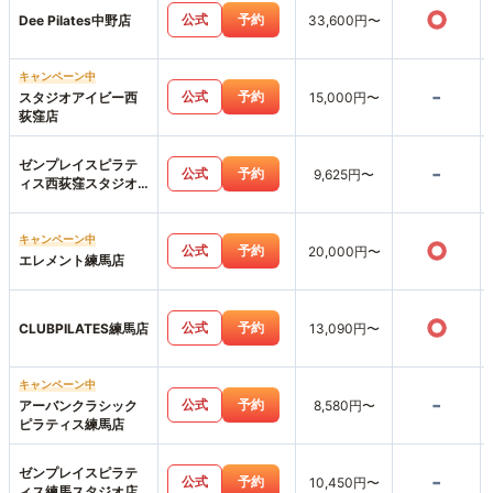
○
公式
予約
Dee Pilates中野店
33,600円〜
キャンペーン中
-
公式
予約
スタジオアイビー西
15,000円〜
荻窪店
ゼンプレイスピラテ
-
公式
予約
9,625円〜
ィス西荻窪スタジオ
店
キャンペーン中
○
公式
予約
20,000円〜
エレメント練馬店
○
公式
予約
CLUBPILATES練馬店
13,090円〜
キャンペーン中
-
公式
予約
アーバンクラシック
8,580円〜
ピラティス練馬店
ゼンプレイスピラテ
-
公式
予約
10,450円〜
ィス練馬スタジオ店