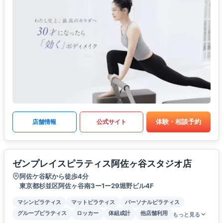
体験・相談予約
店舗情報
公式サイト
ゼンプレイスピラティス阿佐ヶ谷スタジオ店
阿佐ケ谷駅から徒歩4分
東京都杉並区阿佐ヶ谷南3ー1ー29堀野ビル4F
マシンピラティス
マットピラティス
パーソナルピラティス
グループピラティス
ロッカー
体組成計
他店舗利用
もっと見る