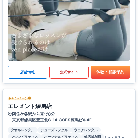
体験・相談予約
店舗情報
公式サイト
キャンペーン中
エレメント練馬店
阿佐ケ谷駅から車で8分
東京都練馬区豊玉北6-14-3CBS練馬ビル4F
タオルレンタル
シューズレンタル
ウェアレンタル
マシンピラティス
パーソナルピラティス
他店舗利用
もっと見る