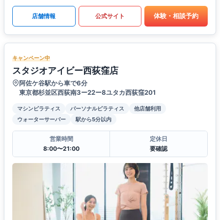
体験・相談予約
店舗情報
公式サイト
キャンペーン中
スタジオアイビー西荻窪店
阿佐ケ谷駅から車で6分
東京都杉並区西荻南3ー22ー8ユタカ西荻窪201
マシンピラティス
パーソナルピラティス
他店舗利用
ウォーターサーバー
駅から5分以内
営業時間
定休日
8:00〜21:00
要確認