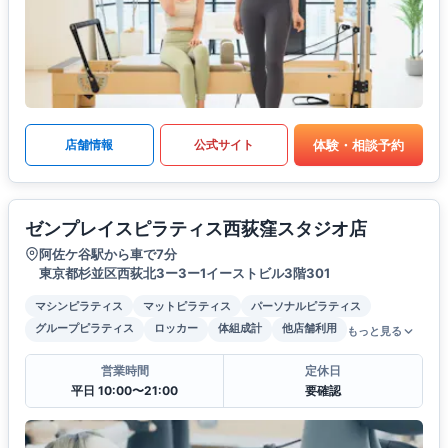
体験・相談予約
店舗情報
公式サイト
ゼンプレイスピラティス西荻窪スタジオ店
阿佐ケ谷駅から車で7分
東京都杉並区西荻北3ー3ー1イーストビル3階301
マシンピラティス
マットピラティス
パーソナルピラティス
グループピラティス
ロッカー
体組成計
他店舗利用
もっと見る
営業時間
定休日
平日 10:00〜21:00
要確認