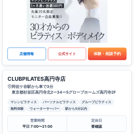
体験・相談予約
店舗情報
公式サイト
CLUBPILATES高円寺店
阿佐ケ谷駅から車で3分
東京都杉並区高円寺北2ー34ー5グローブホームズ高円寺2F
マシンピラティス
パーソナルピラティス
グループピラティス
無料体験
ウォーターサーバー
駅から5分以内
営業時間
定休日
平日 7:00〜21:00
要確認