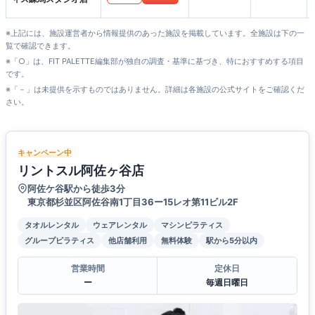
※上記には、施設運営者から情報提供のあった施設を掲載しています。全施設は下の一
覧で確認できます。
※「○」は、FIT PALETTE編集部が独自の調査・基準に基づき、特におすすめする項目
です。
※「－」は未提供を示すものではありません。詳細は各施設の公式サイトをご確認くだ
さい。
キャンペーン中
リントスル阿佐ヶ谷店
阿佐ケ谷駅から徒歩3分
東京都杉並区阿佐谷南1丁目36ー15レオ第11ビル2F
タオルレンタル
ウェアレンタル
マシンピラティス
グループピラティス
他店舗利用
無料体験
駅から5分以内
営業時間
定休日
ー
毎週日曜日