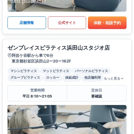
体験・相談予約
店舗情報
公式サイト
ゼンプレイスピラティス浜田山スタジオ店
阿佐ケ谷駅から車で6分
東京都杉並区浜田山2ー20ー162F
マシンピラティス
マットピラティス
パーソナルピラティス
グループピラティス
ロッカー
体組成計
他店舗利用
もっと見る
営業時間
定休日
平日 8:10〜21:05
要確認