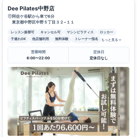
Dee Pilates中野店
阿佐ケ谷駅から車で6分
東京都中野区中野５丁目３２−１１
レッスン振替可
キャンセル可
マシンピラティス
ロッカー
子連れOK
他店舗利用
無料体験
トレーナー指名
もっと見る
営業時間
定休日
6:00〜22:00
定休日なし