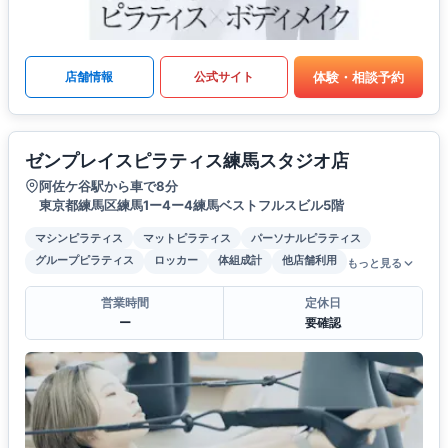
体験・相談予約
店舗情報
公式サイト
ゼンプレイスピラティス練馬スタジオ店
阿佐ケ谷駅から車で8分
東京都練馬区練馬1ー4ー4練馬ベストフルスビル5階
マシンピラティス
マットピラティス
パーソナルピラティス
グループピラティス
ロッカー
体組成計
他店舗利用
もっと見る
営業時間
定休日
ー
要確認