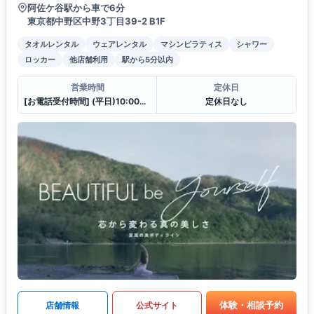
阿佐ケ谷駅から車で6分
東京都中野区中野3丁目39-2 B1F
タオルレンタル
ウェアレンタル
マシンピラティス
シャワー
ロッカー
他店舗利用
駅から5分以内
営業時間
定休日
[お電話受付時間] (平日)10:00〜23:00 (土・日)10:00〜21:00
定休日なし
体験・相談予約
店舗情報
公式サイト