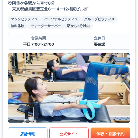
阿佐ケ谷駅から車で8分
東京都練馬区豊玉北6ー14ー12相原ビル2F
マシンピラティス
パーソナルピラティス
グループピラティス
無料体験
ウォーターサーバー
駅から5分以内
営業時間
定休日
平日 7:00〜21:00
要確認
体験・相談予約
店舗情報
公式サイト