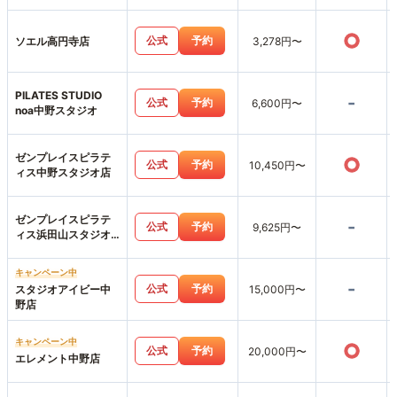
○
公式
予約
ソエル高円寺店
3,278円〜
PILATES STUDIO
-
公式
予約
6,600円〜
noa中野スタジオ
ゼンプレイスピラテ
○
公式
予約
10,450円〜
ィス中野スタジオ店
ゼンプレイスピラテ
-
公式
予約
9,625円〜
ィス浜田山スタジオ
店
キャンペーン中
-
公式
予約
スタジオアイビー中
15,000円〜
野店
キャンペーン中
○
公式
予約
20,000円〜
エレメント中野店