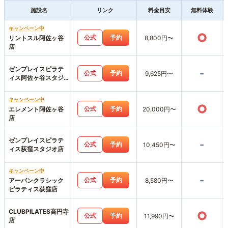
施設名
リンク
料金目安
無料体験
キャンペーン中
○
公式
予約
リントスル阿佐ヶ谷
8,800円〜
店
ゼンプレイスピラテ
-
公式
予約
9,625円〜
ィス阿佐ヶ谷スタジ
オ店
キャンペーン中
○
公式
予約
エレメント阿佐ヶ谷
20,000円〜
店
ゼンプレイスピラテ
-
公式
予約
10,450円〜
ィス荻窪スタジオ店
キャンペーン中
-
公式
予約
アーバンクラシック
8,580円〜
ピラティス荻窪店
CLUBPILATES高円寺
○
公式
予約
11,990円〜
店