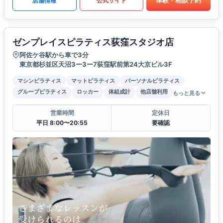
体験・相談予約
店舗情報
公式サイト
ゼンプレイスピラティス荻窪スタジオ店
阿佐ケ谷駅から車で3分
東京都杉並区天沼3ー3ー7荻窪駅前第24大京ビル3F
マシンピラティス
マットピラティス
パーソナルピラティス
グループピラティス
ロッカー
体組成計
他店舗利用
もっと見る
営業時間
定休日
平日 8:00〜20:55
要確認