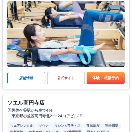
体験・相談予約
店舗情報
公式サイト
ソエル高円寺店
阿佐ケ谷駅から車で4分
東京都杉並区高円寺北2-1-24コアビル1F
ウェアレンタル
サウナ
マシンピラティス
常温ヨガ
完全個室
無料体験
無料カウンセリング
24時間営業
駅から5分以内