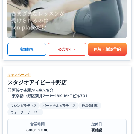
体験・相談予約
店舗情報
公式サイト
キャンペーン中
スタジオアイビー中野店
阿佐ケ谷駅から車で6分
東京都中野区新井2ー1ー16K･M･Tビル701
マシンピラティス
パーソナルピラティス
他店舗利用
ウォーターサーバー
営業時間
定休日
8:00〜21:00
要確認