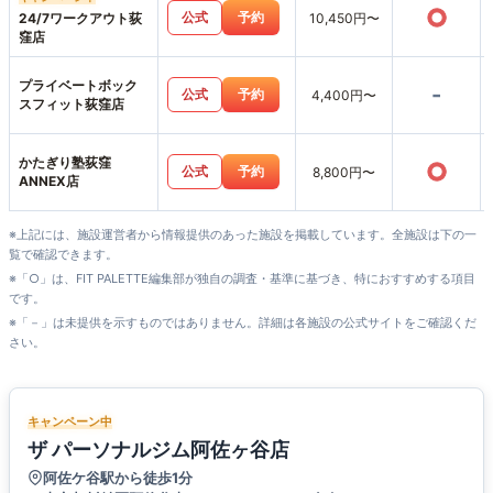
○
公式
予約
24/7ワークアウト荻
10,450円〜
窪店
プライベートボック
-
公式
予約
4,400円〜
スフィット荻窪店
かたぎり塾荻窪
○
公式
予約
8,800円〜
ANNEX店
※上記には、施設運営者から情報提供のあった施設を掲載しています。全施設は下の一
覧で確認できます。
※「○」は、FIT PALETTE編集部が独自の調査・基準に基づき、特におすすめする項目
です。
※「－」は未提供を示すものではありません。詳細は各施設の公式サイトをご確認くだ
さい。
キャンペーン中
ザ パーソナルジム阿佐ヶ谷店
阿佐ケ谷駅から徒歩1分