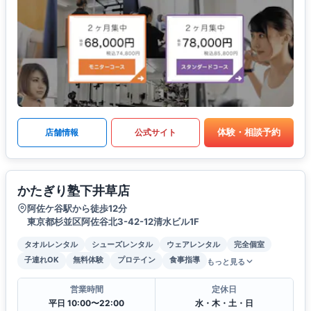
体験・相談予約
店舗情報
公式サイト
かたぎり塾下井草店
阿佐ケ谷駅から徒歩12分
東京都杉並区阿佐谷北3-42-12清水ビル1F
タオルレンタル
シューズレンタル
ウェアレンタル
完全個室
子連れOK
無料体験
プロテイン
食事指導
もっと見る
営業時間
定休日
平日 10:00〜22:00
水・木・土・日