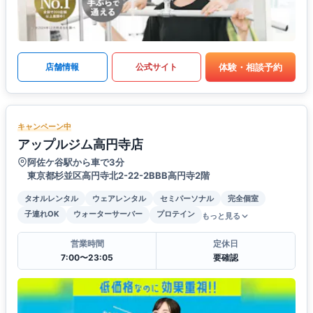
体験・相談予約
店舗情報
公式サイト
キャンペーン中
アップルジム高円寺店
阿佐ケ谷駅から車で3分
東京都杉並区高円寺北2-22-2BBB高円寺2階
タオルレンタル
ウェアレンタル
セミパーソナル
完全個室
子連れOK
ウォーターサーバー
プロテイン
もっと見る
営業時間
定休日
7:00〜23:05
要確認