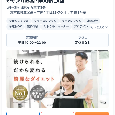
かたぎり塾高円寺ANNEX店
阿佐ケ谷駅から車で3分
東京都杉並区高円寺南4丁目22-7クオリア103号室
タオルレンタル
シューズレンタル
ウェアレンタル
体組成計
子連れOK
無料体験
ミネラルウォーター
プロテイン
もっと見る
営業時間
定休日
平日 10:00〜22:00
定休日なし