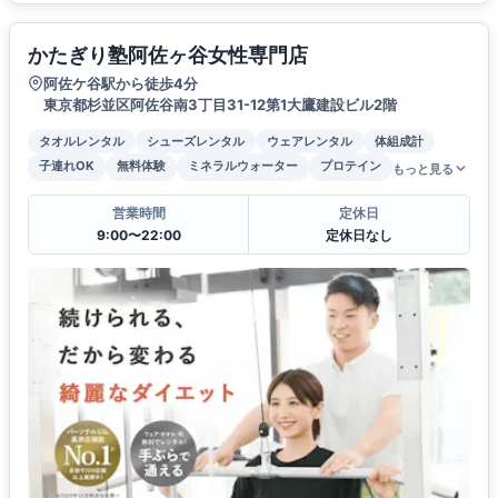
かたぎり塾阿佐ヶ谷女性専門店
阿佐ケ谷駅から徒歩4分
東京都杉並区阿佐谷南3丁目31-12第1大鷹建設ビル2階
タオルレンタル
シューズレンタル
ウェアレンタル
体組成計
子連れOK
無料体験
ミネラルウォーター
プロテイン
もっと見る
営業時間
定休日
9:00〜22:00
定休日なし