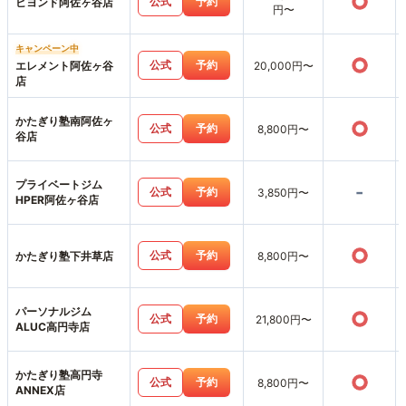
○
公式
予約
ビヨンド阿佐ヶ谷店
円〜
キャンペーン中
○
公式
予約
エレメント阿佐ヶ谷
20,000円〜
店
かたぎり塾南阿佐ヶ
○
公式
予約
8,800円〜
谷店
プライベートジム
-
公式
予約
3,850円〜
HPER阿佐ヶ谷店
○
公式
予約
かたぎり塾下井草店
8,800円〜
パーソナルジム
○
公式
予約
21,800円〜
ALUC高円寺店
かたぎり塾高円寺
○
公式
予約
8,800円〜
ANNEX店