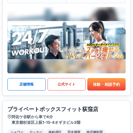
体験・相談予約
店舗情報
公式サイト
プライベートボックスフィット荻窪店
阿佐ケ谷駅から車で4分
東京都杉並区上荻1-15-4オギタビル3階
シャワー
ロッカー
体組成計
完全個室
他店舗利用