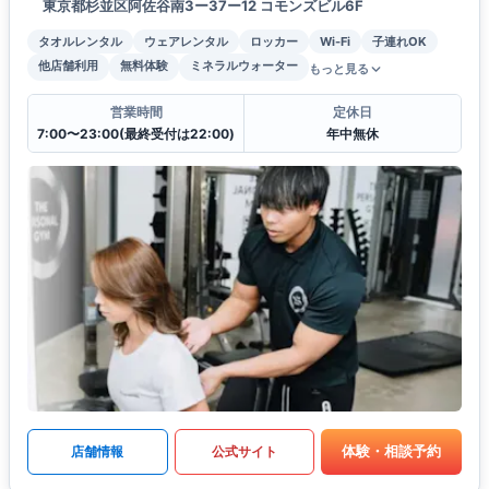
東京都杉並区阿佐谷南3ー37ー12 コモンズビル6F
タオルレンタル
ウェアレンタル
ロッカー
Wi-Fi
子連れOK
他店舗利用
無料体験
ミネラルウォーター
もっと見る
営業時間
定休日
7:00〜23:00(最終受付は22:00)
年中無休
体験・相談予約
店舗情報
公式サイト