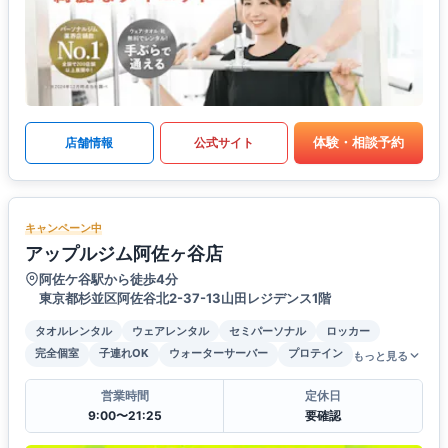
体験・相談予約
店舗情報
公式サイト
キャンペーン中
アップルジム阿佐ヶ谷店
阿佐ケ谷駅から徒歩4分
東京都杉並区阿佐谷北2-37-13山田レジデンス1階
タオルレンタル
ウェアレンタル
セミパーソナル
ロッカー
完全個室
子連れOK
ウォーターサーバー
プロテイン
もっと見る
営業時間
定休日
9:00〜21:25
要確認