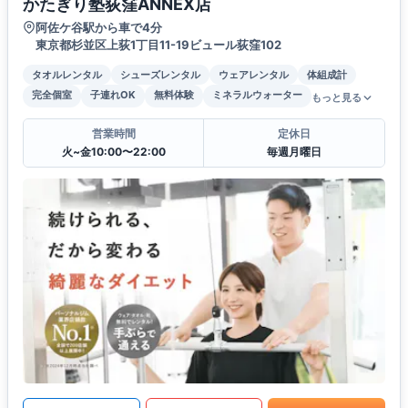
かたぎり塾荻窪ANNEX店
阿佐ケ谷駅から車で4分
東京都杉並区上荻1丁目11-19ビュール荻窪102
タオルレンタル
シューズレンタル
ウェアレンタル
体組成計
完全個室
子連れOK
無料体験
ミネラルウォーター
もっと見る
営業時間
定休日
火~金10:00〜22:00
毎週月曜日