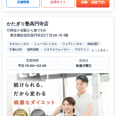
体験・相談予約
店舗情報
公式サイト
かたぎり塾高円寺店
阿佐ケ谷駅から車で3分
東京都杉並区高円寺北2丁目38-15 1階
タオルレンタル
シューズレンタル
ウェアレンタル
体組成計
子連れOK
無料体験
ミネラルウォーター
プロテイン
もっと見る
営業時間
定休日
平日 10:00〜22:00
毎週月曜日