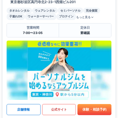
東京都杉並区高円寺北2-23-1西畑ビル201
タオルレンタル
ウェアレンタル
セミパーソナル
完全個室
子連れOK
ウォーターサーバー
プロテイン
もっと見る
営業時間
定休日
7:00〜23:05
要確認
体験・相談予約
店舗情報
公式サイト