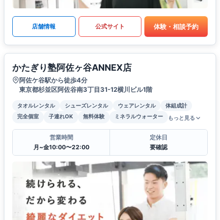
体験・相談予約
店舗情報
公式サイト
かたぎり塾阿佐ヶ谷ANNEX店
阿佐ケ谷駅から徒歩4分
東京都杉並区阿佐谷南3丁目31-12横川ビル1階
タオルレンタル
シューズレンタル
ウェアレンタル
体組成計
完全個室
子連れOK
無料体験
ミネラルウォーター
もっと見る
営業時間
定休日
月~金10:00〜22:00
要確認