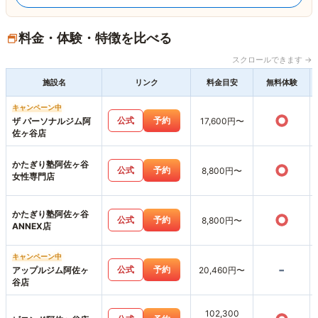
料金・体験・特徴を比べる
スクロールできます →
施設名
リンク
料金目安
無料体験
キャンペーン中
○
公式
予約
ザ パーソナルジム阿
17,600円〜
佐ヶ谷店
かたぎり塾阿佐ヶ谷
○
公式
予約
8,800円〜
女性専門店
かたぎり塾阿佐ヶ谷
○
公式
予約
8,800円〜
ANNEX店
キャンペーン中
-
公式
予約
アップルジム阿佐ヶ
20,460円〜
谷店
102,300