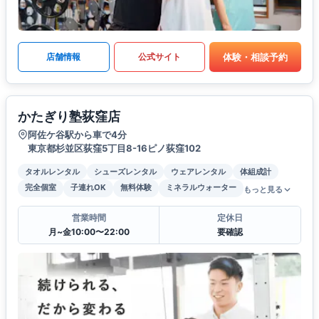
体験・相談予約
店舗情報
公式サイト
かたぎり塾荻窪店
阿佐ケ谷駅から車で4分
東京都杉並区荻窪5丁目8-16ピノ荻窪102
タオルレンタル
シューズレンタル
ウェアレンタル
体組成計
完全個室
子連れOK
無料体験
ミネラルウォーター
もっと見る
営業時間
定休日
月~金10:00〜22:00
要確認