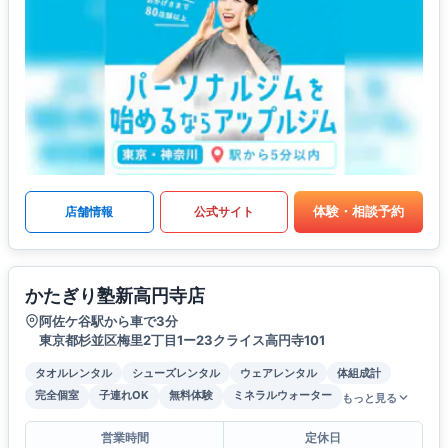
体験・相談予約
店舗情報
公式サイト
かたぎり塾新高円寺店
阿佐ケ谷駅から車で3分
東京都杉並区梅里2丁目1ー23クライス高円寺101
タオルレンタル
シューズレンタル
ウェアレンタル
体組成計
完全個室
子連れOK
無料体験
ミネラルウォーター
もっと見る
営業時間
定休日