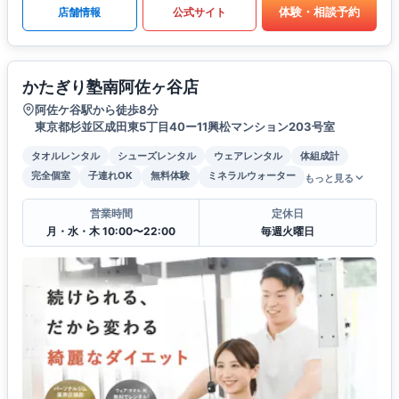
体験・相談予約
店舗情報
公式サイト
かたぎり塾南阿佐ヶ谷店
阿佐ケ谷駅から徒歩8分
東京都杉並区成田東5丁目40ー11興松マンション203号室
タオルレンタル
シューズレンタル
ウェアレンタル
体組成計
完全個室
子連れOK
無料体験
ミネラルウォーター
もっと見る
営業時間
定休日
月・水・木 10:00〜22:00
毎週火曜日