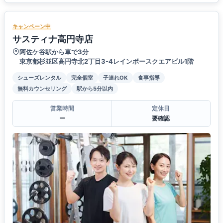
キャンペーン中
サスティナ高円寺店
阿佐ケ谷駅から車で3分
東京都杉並区高円寺北2丁目3-4レインボースクエアビル1階
シューズレンタル
完全個室
子連れOK
食事指導
無料カウンセリング
駅から5分以内
営業時間
定休日
ー
要確認