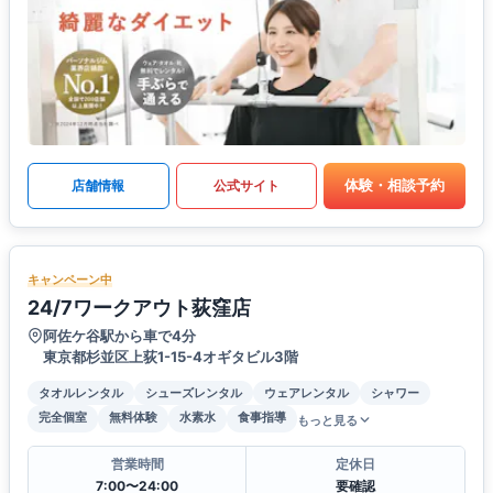
体験・相談予約
店舗情報
公式サイト
キャンペーン中
24/7ワークアウト荻窪店
阿佐ケ谷駅から車で4分
東京都杉並区上荻1-15-4オギタビル3階
タオルレンタル
シューズレンタル
ウェアレンタル
シャワー
完全個室
無料体験
水素水
食事指導
もっと見る
営業時間
定休日
7:00〜24:00
要確認