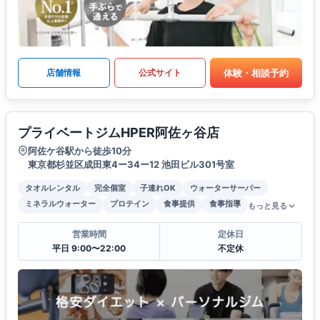
体験・相談予約
店舗情報
公式サイト
プライベートジムHPER阿佐ヶ谷店
阿佐ケ谷駅から徒歩10分
東京都杉並区成田東4ー34ー12 池田ビル301号室
タオルレンタル
完全個室
子連れOK
ウォーターサーバー
ミネラルウォーター
プロテイン
食事提供
食事指導
もっと見る
営業時間
定休日
平日 9:00〜22:00
不定休