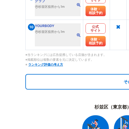
サイト
クラブ
杉並区役所から1m
体験・
相談予約
×
YOURBODY
公式
10
サイト
杉並区役所から1m
体験・
相談予約
※当ランキングには広告提携している店舗が含まれます。
※掲載順位は複数の要素を元に決定しています。
※
ランキング評価の考え方
そ
杉並区（東京都