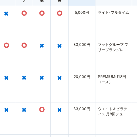
プ
験
用
×
○
○
○
5,000円
ライト･フルタイム
○
○
×
×
33,000円
マットグループ フ
リープラングレー
ド02
×
×
×
×
20,000円
PREMIUM(月8回
コース）
×
×
○
×
33,000円
ウエイト＆ピラテ
ィス 月8回デュア
ルプラン