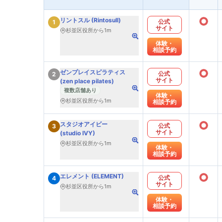
○
リントスル (Rintosull)
公式
1
サイト
杉並区役所から1m
体験・
相談予約
○
ゼンプレイスピラティス
公式
2
サイト
(zen place pilates)
複数店舗あり
体験・
杉並区役所から1m
相談予約
○
スタジオアイビー
公式
3
サイト
(studio IVY)
杉並区役所から1m
体験・
相談予約
○
エレメント (ELEMENT)
公式
4
サイト
杉並区役所から1m
体験・
相談予約