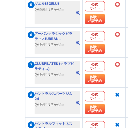
○
ソエル(SOELU)
公式
5
サイト
杉並区役所から1m
体験・
相談予約
○
アーバンクラシックピラ
公式
6
サイト
ティス(URBAN
CLASSIC PILATES)
杉並区役所から1m
体験・
相談予約
○
CLUBPILATES (クラブピ
公式
7
サイト
ラティス)
杉並区役所から1m
体験・
相談予約
×
セントラルスポーツジム
公式
8
サイト
24
杉並区役所から1m
体験・
相談予約
×
セントラルフィットネス
公式
9