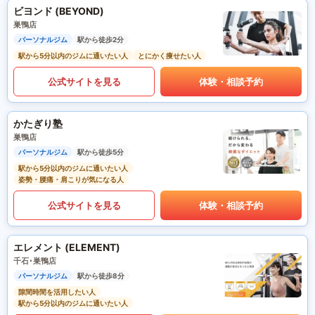
ビヨンド (BEYOND)
巣鴨店
パーソナルジム
駅から徒歩2分
駅から5分以内のジムに通いたい人
とにかく痩せたい人
公式サイトを見る
体験・相談予約
かたぎり塾
巣鴨店
パーソナルジム
駅から徒歩5分
駅から5分以内のジムに通いたい人
姿勢・腰痛・肩こりが気になる人
公式サイトを見る
体験・相談予約
エレメント (ELEMENT)
千石･巣鴨店
パーソナルジム
駅から徒歩8分
隙間時間を活用したい人
駅から5分以内のジムに通いたい人