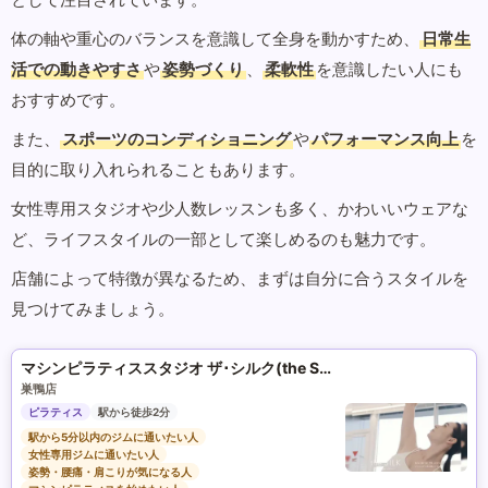
体の軸や重心のバランスを意識して全身を動かすため、
日常生
活での動きやすさ
や
姿勢づくり
、
柔軟性
を意識したい人にも
おすすめです。
また、
スポーツのコンディショニング
や
パフォーマンス向上
を
目的に取り入れられることもあります。
女性専用スタジオや少人数レッスンも多く、かわいいウェアな
ど、ライフスタイルの一部として楽しめるのも魅力です。
店舗によって特徴が異なるため、まずは自分に合うスタイルを
見つけてみましょう。
マシンピラティススタジオ ザ･シルク(the SILK)
巣鴨店
ピラティス
駅から徒歩2分
駅から5分以内のジムに通いたい人
女性専用ジムに通いたい人
姿勢・腰痛・肩こりが気になる人