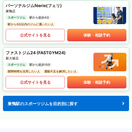
パーソナルジムféerie(フェリ)
巣鴨店
スポーツジム
駅から徒歩4分
駅から5分以内のジムに通いたい人
公式サイトを見る
体験・相談予約
ファストジム24 (FASTGYM24)
新大塚店
スポーツジム
駅から徒歩15分
隙間時間を活用したい人
運動不足を解消したい人
公式サイトを見る
体験・相談予約
巣鴨駅のスポーツジムを目的別に探す