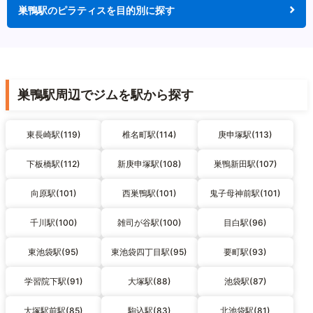
巣鴨駅のピラティスを目的別に探す
巣鴨駅周辺でジムを駅から探す
東長崎駅(119)
椎名町駅(114)
庚申塚駅(113)
下板橋駅(112)
新庚申塚駅(108)
巣鴨新田駅(107)
向原駅(101)
西巣鴨駅(101)
鬼子母神前駅(101)
千川駅(100)
雑司が谷駅(100)
目白駅(96)
東池袋駅(95)
東池袋四丁目駅(95)
要町駅(93)
学習院下駅(91)
大塚駅(88)
池袋駅(87)
大塚駅前駅(85)
駒込駅(83)
北池袋駅(81)