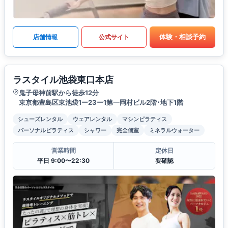
体験・相談予約
店舗情報
公式サイト
ラスタイル池袋東口本店
鬼子母神前駅から徒歩12分
東京都豊島区東池袋1ー23ー1第一岡村ビル2階･地下1階
シューズレンタル
ウェアレンタル
マシンピラティス
パーソナルピラティス
シャワー
完全個室
ミネラルウォーター
営業時間
定休日
平日 9:00〜22:30
要確認