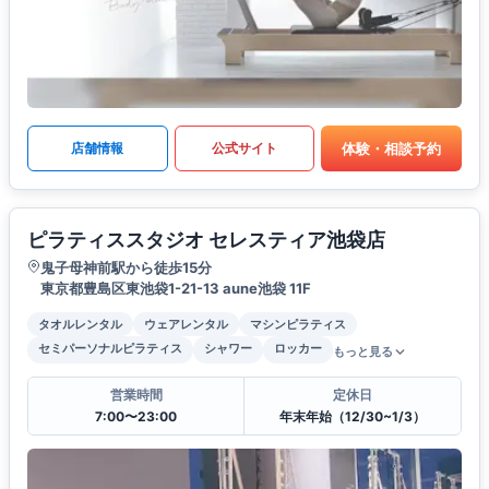
体験・相談予約
店舗情報
公式サイト
ピラティススタジオ セレスティア池袋店
鬼子母神前駅から徒歩15分
東京都豊島区東池袋1-21-13 aune池袋 11F
タオルレンタル
ウェアレンタル
マシンピラティス
セミパーソナルピラティス
シャワー
ロッカー
もっと見る
営業時間
定休日
7:00〜23:00
年末年始（12/30~1/3）