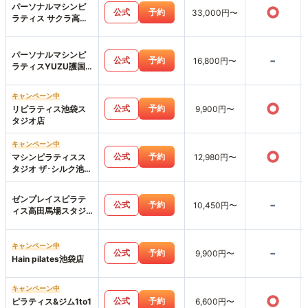
パーソナルマシンピ
○
公式
予約
33,000円〜
ラティス サクラ高田
馬場･西早稲田店
パーソナルマシンピ
-
公式
予約
16,800円〜
ラティスYUZU護国
寺店
キャンペーン中
○
公式
予約
リピラティス池袋ス
9,900円〜
タジオ店
キャンペーン中
○
公式
予約
マシンピラティスス
12,980円〜
タジオ ザ･シルク池袋
西口店
ゼンプレイスピラテ
-
公式
予約
10,450円〜
ィス高田馬場スタジ
オ店
キャンペーン中
-
公式
予約
9,900円〜
Hain pilates池袋店
キャンペーン中
○
公式
予約
ピラティス&ジム1to1
6,600円〜