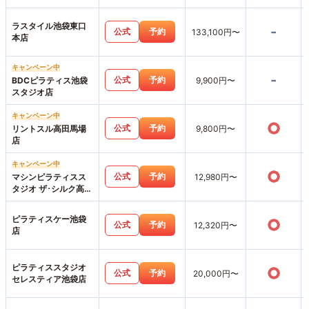
ラスタイル池袋東口
-
公式
予約
133,100円〜
本店
キャンペーン中
-
公式
予約
BDCピラティス池袋
9,900円〜
スタジオ店
キャンペーン中
○
公式
予約
リントスル高田馬場
9,800円〜
店
キャンペーン中
○
公式
予約
マシンピラティスス
12,980円〜
タジオ ザ･シルク高田
馬場店
ピラティスケー池袋
○
公式
予約
12,320円〜
店
ピラティススタジオ
○
公式
予約
20,000円〜
セレスティア池袋店