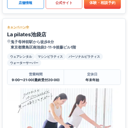
体験・相談予約
店舗情報
公式サイト
キャンペーン中
La pilates池袋店
鬼子母神前駅から徒歩8分
東京都豊島区南池袋2-11-9後藤ビル1階
ウェアレンタル
マシンピラティス
パーソナルピラティス
ウォーターサーバー
営業時間
定休日
9:00〜21:00(最終受付20:00)
年末年始