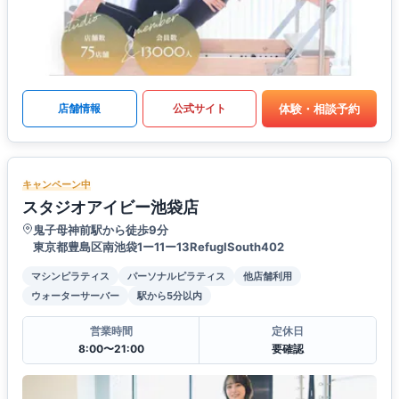
体験・相談予約
店舗情報
公式サイト
キャンペーン中
スタジオアイビー池袋店
鬼子母神前駅から徒歩9分
東京都豊島区南池袋1ー11ー13RefugISouth402
マシンピラティス
パーソナルピラティス
他店舗利用
ウォーターサーバー
駅から5分以内
営業時間
定休日
8:00〜21:00
要確認