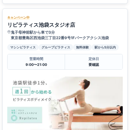
キャンペーン中
リピラティス池袋スタジオ店
鬼子母神前駅から車で3分
東京都豊島区西池袋三丁目22番9号1Fパークアクシス池袋
マシンピラティス
グループピラティス
無料体験
駅から5分以内
営業時間
定休日
9:00〜21:00
要確認