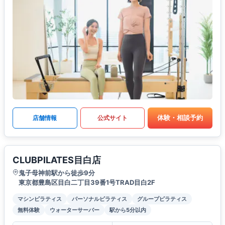
体験・相談予約
店舗情報
公式サイト
CLUBPILATES目白店
鬼子母神前駅から徒歩9分
東京都豊島区目白二丁目39番1号TRAD目白2F
マシンピラティス
パーソナルピラティス
グループピラティス
無料体験
ウォーターサーバー
駅から5分以内