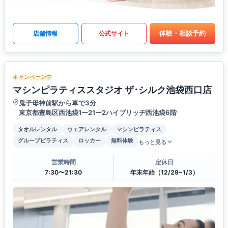
体験・相談予約
店舗情報
公式サイト
キャンペーン中
マシンピラティススタジオ ザ･シルク池袋西口店
鬼子母神前駅から車で3分
東京都豊島区西池袋1ー21ー2ハイブリッヂ西池袋6階
タオルレンタル
ウェアレンタル
マシンピラティス
グループピラティス
ロッカー
無料体験
もっと見る
営業時間
定休日
7:30〜21:30
年末年始（12/29~1/3）