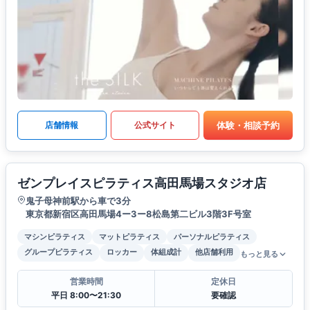
体験・相談予約
店舗情報
公式サイト
ゼンプレイスピラティス高田馬場スタジオ店
鬼子母神前駅から車で3分
東京都新宿区高田馬場4ー3ー8松島第二ビル3階3F号室
マシンピラティス
マットピラティス
パーソナルピラティス
グループピラティス
ロッカー
体組成計
他店舗利用
もっと見る
営業時間
定休日
平日 8:00〜21:30
要確認