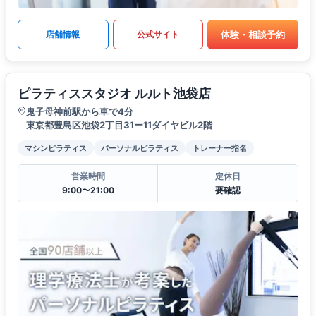
体験・相談予約
店舗情報
公式サイト
ピラティススタジオ ルルト池袋店
鬼子母神前駅から車で4分
東京都豊島区池袋2丁目31ー11ダイヤビル2階
マシンピラティス
パーソナルピラティス
トレーナー指名
営業時間
定休日
9:00〜21:00
要確認