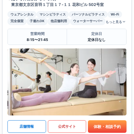
東京都文京区音羽１丁目１７-１１ 花和ビル 502号室
ウェアレンタル
マシンピラティス
パーソナルピラティス
Wi-Fi
完全個室
子連れOK
他店舗利用
ウォーターサーバー
もっと見る
営業時間
定休日
8:15〜21:45
定休日なし
体験・相談予約
店舗情報
公式サイト