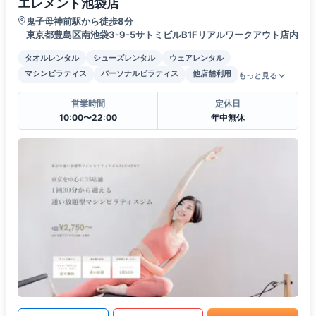
エレメント池袋店
鬼子母神前駅から徒歩8分
東京都豊島区南池袋3-9-5サトミビルB1Fリアルワークアウト店内
タオルレンタル
シューズレンタル
ウェアレンタル
マシンピラティス
パーソナルピラティス
他店舗利用
もっと見る
営業時間
定休日
10:00〜22:00
年中無休