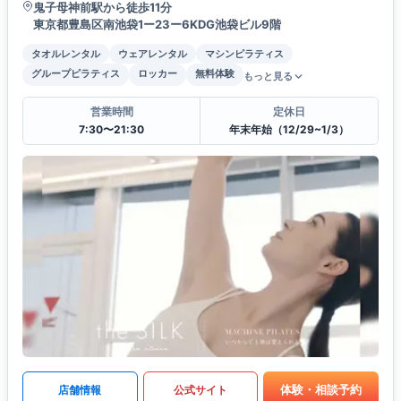
鬼子母神前駅から徒歩11分
東京都豊島区南池袋1ー23ー6KDG池袋ビル9階
タオルレンタル
ウェアレンタル
マシンピラティス
グループピラティス
ロッカー
無料体験
もっと見る
営業時間
定休日
7:30〜21:30
年末年始（12/29~1/3）
体験・相談予約
店舗情報
公式サイト