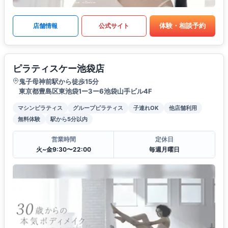
体験・相談予約
店舗情報
公式サイト
ピラティスケー池袋店
鬼子母神前駅から徒歩15分
東京都豊島区東池袋1ー3ー6池袋山手ビル4F
マシンピラティス
グループピラティス
子連れOK
他店舗利用
無料体験
駅から5分以内
営業時間
定休日
火~金9:30〜22:00
毎週月曜日