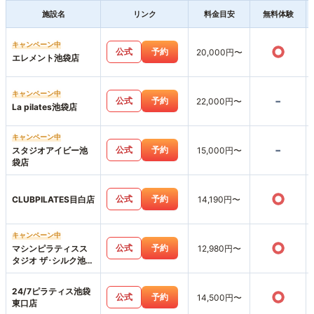
施設名
リンク
料金目安
無料体験
キャンペーン中
○
公式
予約
20,000円〜
エレメント池袋店
キャンペーン中
-
公式
予約
22,000円〜
La pilates池袋店
キャンペーン中
-
公式
予約
スタジオアイビー池
15,000円〜
袋店
○
公式
予約
CLUBPILATES目白店
14,190円〜
キャンペーン中
○
公式
予約
マシンピラティスス
12,980円〜
タジオ ザ･シルク池袋
東口店
24/7ピラティス池袋
○
公式
予約
14,500円〜
東口店