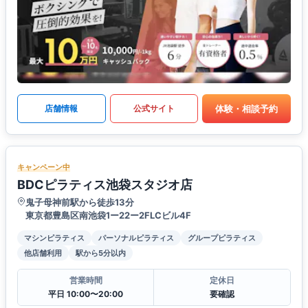
体験・相談予約
店舗情報
公式サイト
キャンペーン中
BDCピラティス池袋スタジオ店
鬼子母神前駅から徒歩13分
東京都豊島区南池袋1ー22ー2FLCビル4F
マシンピラティス
パーソナルピラティス
グループピラティス
他店舗利用
駅から5分以内
営業時間
定休日
平日 10:00〜20:00
要確認