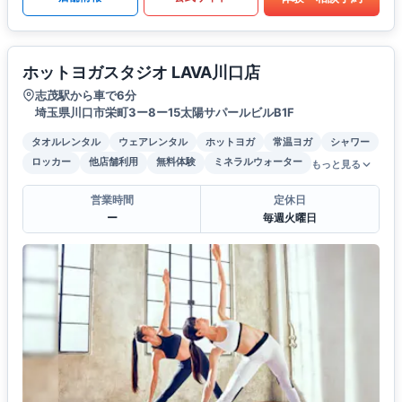
ホットヨガスタジオ LAVA川口店
志茂駅から車で6分
埼玉県川口市栄町3ー8ー15太陽サパールビルB1F
タオルレンタル
ウェアレンタル
ホットヨガ
常温ヨガ
シャワー
ロッカー
他店舗利用
無料体験
ミネラルウォーター
もっと見る
営業時間
定休日
ー
毎週火曜日