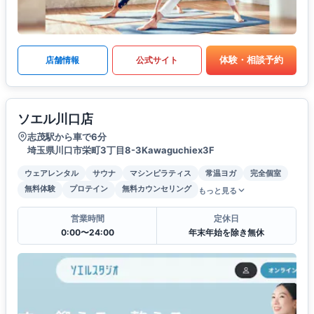
体験・相談予約
店舗情報
公式サイト
ソエル川口店
志茂駅から車で6分
埼玉県川口市栄町3丁目8-3Kawaguchiex3F
ウェアレンタル
サウナ
マシンピラティス
常温ヨガ
完全個室
無料体験
プロテイン
無料カウンセリング
もっと見る
営業時間
定休日
0:00〜24:00
年末年始を除き無休