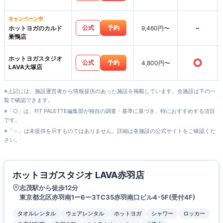
キャンペーン中
-
公式
予約
ホットヨガのカルド
9,460円〜
巣鴨店
ホットヨガスタジオ
○
公式
予約
4,800円〜
LAVA大塚店
※上記には、施設運営者から情報提供のあった施設を掲載しています。全施設は下の一
覧で確認できます。
※「○」は、FIT PALETTE編集部が独自の調査・基準に基づき、特におすすめする項目
です。
※「－」は未提供を示すものではありません。詳細は各施設の公式サイトをご確認くだ
さい。
ホットヨガスタジオ LAVA赤羽店
志茂駅から徒歩12分
東京都北区赤羽南1ー6ー3TC35赤羽南口ビル4･5F(受付4F)
タオルレンタル
ウェアレンタル
ホットヨガ
シャワー
ロッカー