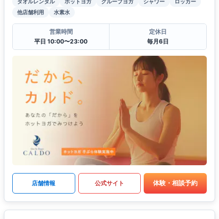
タオルレンタル
ホットヨガ
グループヨガ
シャワー
ロッカー
他店舗利用
水素水
営業時間
定休日
平日 10:00〜23:00
毎月6日
体験・相談予約
店舗情報
公式サイト