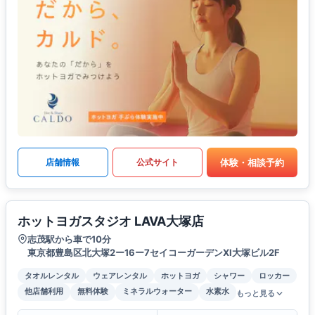
体験・相談予約
店舗情報
公式サイト
ホットヨガスタジオ LAVA大塚店
志茂駅から車で10分
東京都豊島区北大塚2ー16ー7セイコーガーデンXI大塚ビル2F
タオルレンタル
ウェアレンタル
ホットヨガ
シャワー
ロッカー
他店舗利用
無料体験
ミネラルウォーター
水素水
もっと見る