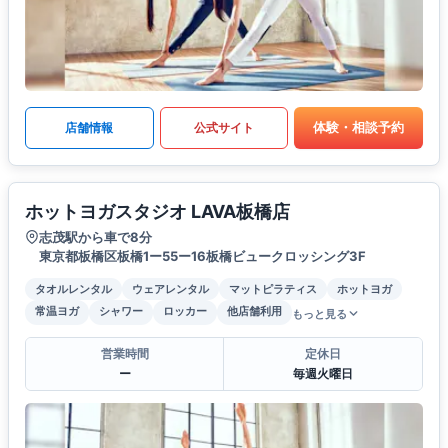
体験・相談予約
店舗情報
公式サイト
ホットヨガスタジオ LAVA板橋店
志茂駅から車で8分
東京都板橋区板橋1ー55ー16板橋ビュークロッシング3F
タオルレンタル
ウェアレンタル
マットピラティス
ホットヨガ
常温ヨガ
シャワー
ロッカー
他店舗利用
もっと見る
営業時間
定休日
ー
毎週火曜日