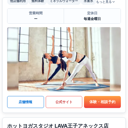
他店舗利用
無料体験
ミネラルウォーター
水素水
もっと見る
営業時間
定休日
ー
毎週金曜日
体験・相談予約
店舗情報
公式サイト
ホットヨガスタジオ LAVA王子アネックス店