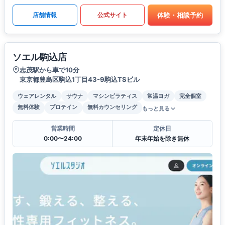
体験・相談予約
店舗情報
公式サイト
ソエル駒込店
志茂駅から車で10分
東京都豊島区駒込1丁目43-9駒込TSビル
ウェアレンタル
サウナ
マシンピラティス
常温ヨガ
完全個室
無料体験
プロテイン
無料カウンセリング
もっと見る
営業時間
定休日
0:00〜24:00
年末年始を除き無休