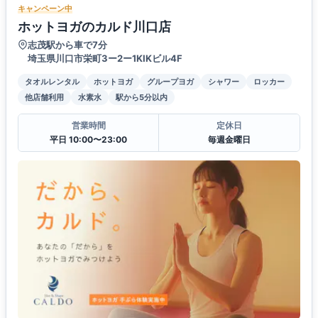
キャンペーン中
ホットヨガのカルド川口店
志茂駅から車で7分
埼玉県川口市栄町3ー2ー1KIKビル4F
タオルレンタル
ホットヨガ
グループヨガ
シャワー
ロッカー
他店舗利用
水素水
駅から5分以内
営業時間
定休日
平日 10:00〜23:00
毎週金曜日