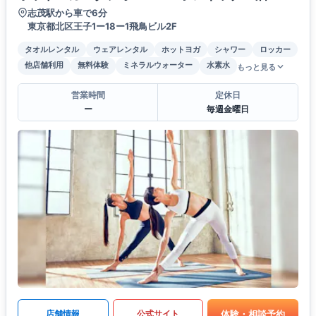
志茂駅から車で6分
東京都北区王子1ー18ー1飛鳥ビル2F
タオルレンタル
ウェアレンタル
ホットヨガ
シャワー
ロッカー
他店舗利用
無料体験
ミネラルウォーター
水素水
もっと見る
営業時間
定休日
ー
毎週金曜日
体験・相談予約
店舗情報
公式サイト