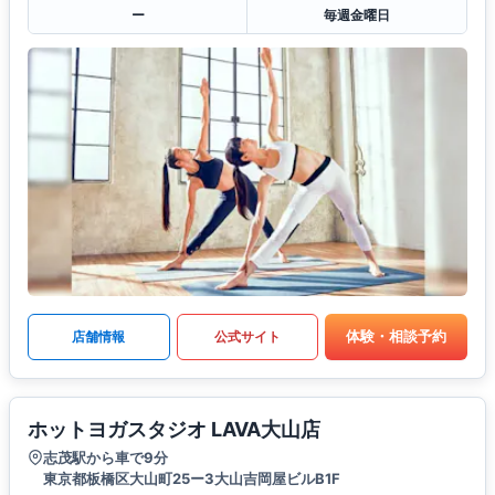
ー
毎週金曜日
体験・相談予約
店舗情報
公式サイト
ホットヨガスタジオ LAVA大山店
志茂駅から車で9分
東京都板橋区大山町25ー3大山吉岡屋ビルB1F