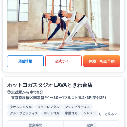
体験・相談予約
店舗情報
公式サイト
ホットヨガスタジオ LAVAときわ台店
志茂駅から車で9分
東京都板橋区南常盤台1ー30ー1マルコビル2･3F(受付2F)
タオルレンタル
ウェアレンタル
マシンピラティス
グループピラティス
ホットヨガ
常温ヨガ
シャワー
もっと見る
営業時間
定休日