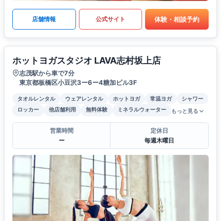
体験・相談予約
店舗情報
公式サイト
ホットヨガスタジオ LAVA志村坂上店
志茂駅から車で7分
東京都板橋区小豆沢3ー6ー4糖加ビル3F
タオルレンタル
ウェアレンタル
ホットヨガ
常温ヨガ
シャワー
ロッカー
他店舗利用
無料体験
ミネラルウォーター
もっと見る
営業時間
定休日
ー
毎週木曜日