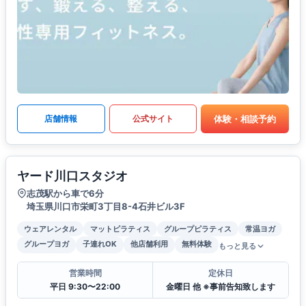
体験・相談予約
店舗情報
公式サイト
ヤード川口スタジオ
志茂駅から車で6分
埼玉県川口市栄町3丁目8-4石井ビル3F
ウェアレンタル
マットピラティス
グループピラティス
常温ヨガ
グループヨガ
子連れOK
他店舗利用
無料体験
もっと見る
営業時間
定休日
平日 9:30〜22:00
金曜日 他 ※事前告知致します