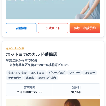
体験・相談予約
店舗情報
公式サイト
キャンペーン中
ホットヨガのカルド巣鴨店
志茂駅から車で10分
東京都豊島区巣鴨3ー28ー9桃花源ビル8･9F
タオルレンタル
ホットヨガ
グループヨガ
シャワー
ロッカー
他店舗利用
水素水
駅から5分以内
営業時間
定休日
平日 10:00〜22:30
毎月5日