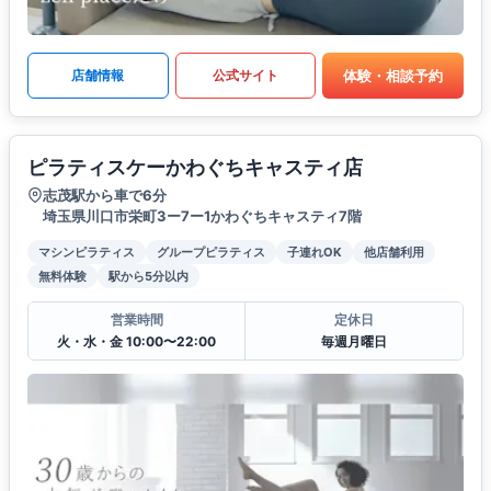
体験・相談予約
店舗情報
公式サイト
ピラティスケーかわぐちキャスティ店
志茂駅から車で6分
埼玉県川口市栄町3ー7ー1かわぐちキャスティ7階
マシンピラティス
グループピラティス
子連れOK
他店舗利用
無料体験
駅から5分以内
営業時間
定休日
火・水・金 10:00〜22:00
毎週月曜日