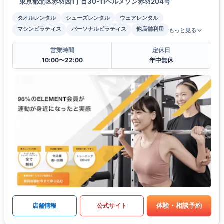
東京都北区赤羽西1丁目30-11ベルメゾン赤羽204号
タオルレンタル
シューズレンタル
ウェアレンタル
マシンピラティス
パーソナルピラティス
他店舗利用
もっと見る
営業時間
定休日
10:00〜22:00
年中無休
体験・相談予約
店舗情報
公式サイト