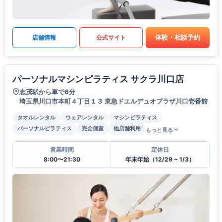
体験・相談予約
店舗情報
公式サイト
パーソナルマシンピラティス サクラ川口店
志茂駅から車で6分
埼玉県川口市本町４丁目１３ 東急ドエルデュオプラザ川口壱番館
タオルレンタル
ウェアレンタル
マシンピラティス
パーソナルピラティス
完全個室
他店舗利用
もっと見る
営業時間
定休日
8:00〜21:30
年末年始（12/29 ~ 1/3）