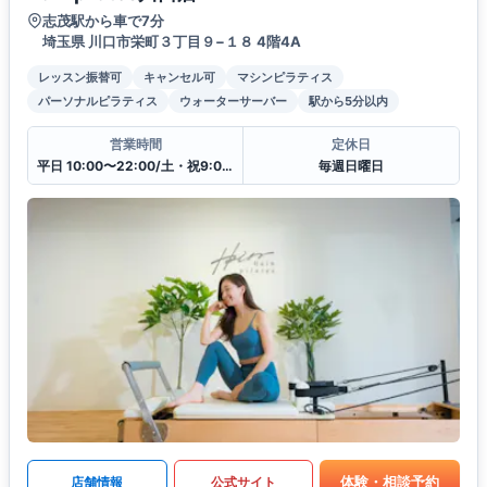
志茂駅から車で7分
埼玉県 川口市栄町３丁目９−１８ 4階4A
レッスン振替可
キャンセル可
マシンピラティス
パーソナルピラティス
ウォーターサーバー
駅から5分以内
営業時間
定休日
平日 10:00〜22:00/土・祝9:00〜20:00
毎週日曜日
体験・相談予約
店舗情報
公式サイト