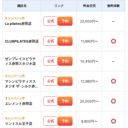
施設名
リンク
料金目安
無料体験
キャンペーン中
-
公式
予約
22,000円〜
La pilates赤羽店
○
公式
予約
CLUBPILATES赤羽店
11,990円〜
ゼンプレイスピラテ
-
公式
予約
10,450円〜
ィス赤羽スタジオ店
キャンペーン中
○
公式
予約
マシンピラティスス
12,980円〜
タジオ ザ･シルク赤羽
店
キャンペーン中
○
公式
予約
20,000円〜
エレメント赤羽店
キャンペーン中
○
公式
予約
8,800円〜
リントスル王子店