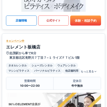
体験・相談予約
店舗情報
公式サイト
キャンペーン中
エレメント板橋店
志茂駅から車で8分
東京都北区滝野川７丁目７−１ ライズＦＴビル 1階
タオルレンタル
シューズレンタル
ウェアレンタル
マシンピラティス
パーソナルピラティス
他店舗利用
もっと見る
営業時間
定休日
10:00〜22:00
年中無休