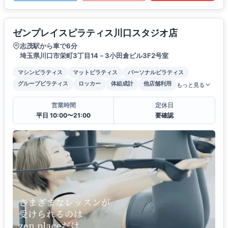
ゼンプレイスピラティス川口スタジオ店
志茂駅から車で6分
埼玉県川口市栄町3丁目14－3小田倉ビル3F2号室
マシンピラティス
マットピラティス
パーソナルピラティス
グループピラティス
ロッカー
体組成計
他店舗利用
もっと見る
営業時間
定休日
平日 10:00〜21:00
要確認