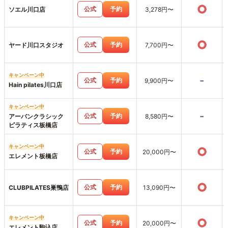
○
公式
予約
ソエル川口店
3,278円〜
○
公式
予約
ヤード川口スタジオ
7,700円〜
キャンペーン中
-
公式
予約
9,900円〜
Hain pilates川口店
キャンペーン中
-
公式
予約
アーバンクラシック
8,580円〜
ピラティス板橋店
キャンペーン中
○
公式
予約
20,000円〜
エレメント板橋店
○
公式
予約
CLUBPILATES巣鴨店
13,090円〜
キャンペーン中
○
公式
予約
20,000円〜
エレメント駒込店