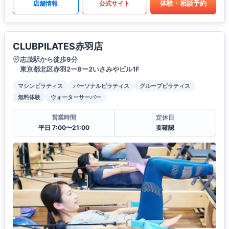
体験・相談予約
店舗情報
公式サイト
CLUBPILATES赤羽店
志茂駅から徒歩9分
東京都北区赤羽2ー8ー2いさみやビル1F
マシンピラティス
パーソナルピラティス
グループピラティス
無料体験
ウォーターサーバー
営業時間
定休日
平日 7:00〜21:00
要確認