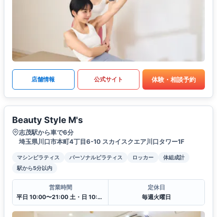
体験・相談予約
店舗情報
公式サイト
Beauty Style M's
志茂駅から車で6分
埼玉県川口市本町4丁目6-10 スカイスクエア川口タワー1F
マシンピラティス
パーソナルピラティス
ロッカー
体組成計
駅から5分以内
営業時間
定休日
平日 10:00〜21:00 土・日 10:00〜19:00
毎週火曜日