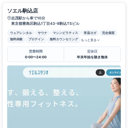
ソエル駒込店
志茂駅から車で10分
東京都豊島区駒込1丁目43-9駒込TSビル
ウェアレンタル
サウナ
マシンピラティス
常温ヨガ
完全個室
無料体験
プロテイン
無料カウンセリング
もっと見る
営業時間
定休日
0:00〜24:00
年末年始を除き無休