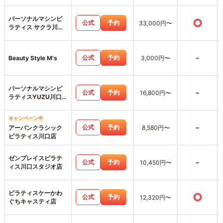
パーソナルマシンピ
○
公式
予約
33,000円〜
ラティス サクラ川口
店
-
公式
予約
Beauty Style M's
3,000円〜
パーソナルマシンピ
-
公式
予約
16,800円〜
ラティスYUZU川口
店
キャンペーン中
-
公式
予約
アーバンクラシック
8,580円〜
ピラティス川口店
ゼンプレイスピラテ
-
公式
予約
10,450円〜
ィス川口スタジオ店
ピラティスケーかわ
○
公式
予約
12,320円〜
ぐちキャスティ店