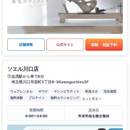
体験・相談予約
店舗情報
公式サイト
ソエル川口店
志茂駅から車で6分
埼玉県川口市栄町3丁目8-3Kawaguchiex3F
ウェアレンタル
サウナ
マシンピラティス
常温ヨガ
完全個室
無料体験
プロテイン
無料カウンセリング
もっと見る
営業時間
定休日
0:00〜24:00
年末年始を除き無休