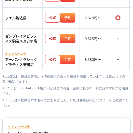
○
公式
予約
ソエル駒込店
7,678円〜
ゼンプレイスピラテ
-
公式
予約
9,625円〜
ィス駒込スタジオ店
キャンペーン中
-
公式
予約
アーバンクラシック
8,580円〜
ピラティス巣鴨店
※上記には、施設運営者から情報提供のあった施設を掲載しています。全施設は下の一
覧で確認できます。
※「○」は、FIT PALETTE編集部が独自の調査・基準に基づき、特におすすめする項目
です。
※「－」は未提供を示すものではありません。詳細は各施設の公式サイトをご確認くだ
さい。
キャンペーン中