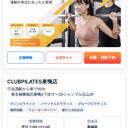
体験・相談予約
店舗情報
公式サイト
CLUBPILATES巣鴨店
志茂駅から車で10分
東京都豊島区巣鴨3丁目17ー20シャンブル石山2F
マシンピラティス
パーソナルピラティス
グループピラティス
無料体験
ウォーターサーバー
駅から5分以内
営業時間
定休日
平日 7:00〜21:00
要確認