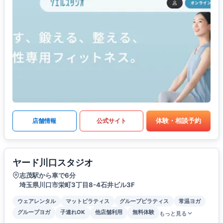
体験・相談予約
店舗情報
公式サイト
ヤード川口スタジオ
志茂駅から車で6分
埼玉県川口市栄町3丁目8-4石井ビル3F
ウェアレンタル
マットピラティス
グループピラティス
常温ヨガ
グループヨガ
子連れOK
他店舗利用
無料体験
もっと見る