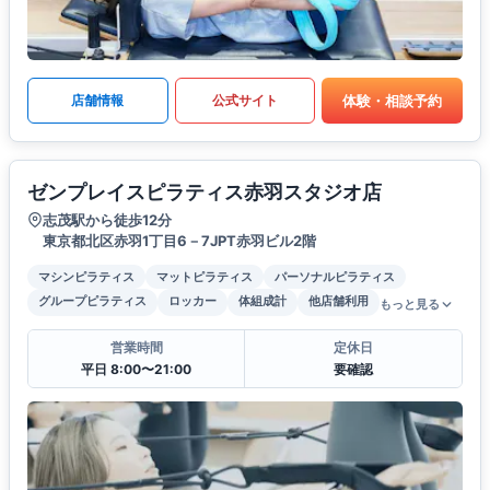
体験・相談予約
店舗情報
公式サイト
ゼンプレイスピラティス赤羽スタジオ店
志茂駅から徒歩12分
東京都北区赤羽1丁目6－7JPT赤羽ビル2階
マシンピラティス
マットピラティス
パーソナルピラティス
グループピラティス
ロッカー
体組成計
他店舗利用
もっと見る
営業時間
定休日
平日 8:00〜21:00
要確認