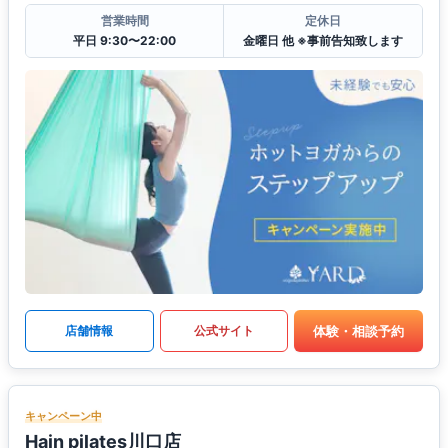
営業時間
定休日
平日 9:30〜22:00
金曜日 他 ※事前告知致します
体験・相談予約
店舗情報
公式サイト
キャンペーン中
Hain pilates川口店