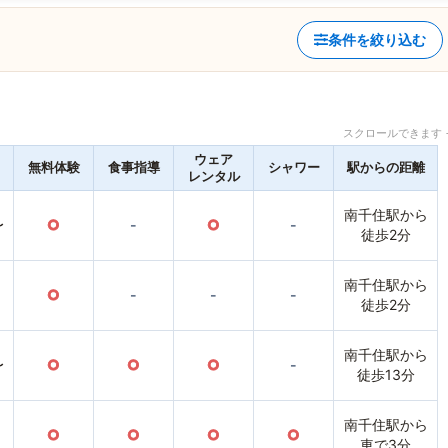
条件を絞り込む
スクロールできます 
ウェア
無料体験
食事指導
シャワー
駅からの距離
レンタル
南千住駅から
〜
○
-
○
-
徒歩2分
南千住駅から
○
-
-
-
徒歩2分
南千住駅から
〜
○
○
○
-
徒歩13分
南千住駅から
○
○
○
○
車で3分