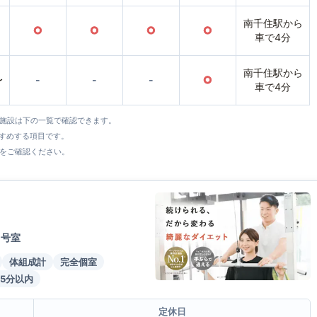
南千住駅から
○
○
○
○
車で4分
南千住駅から
〜
-
-
-
○
車で4分
全施設は下の一覧で確認できます。
すすめする項目です。
をご確認ください。
1号室
体組成計
完全個室
5分以内
定休日