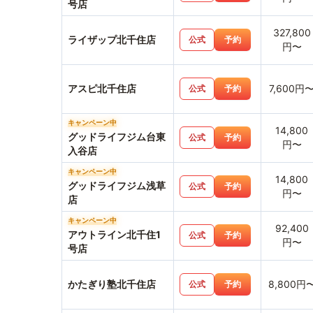
号店
327,800
ライザップ北千住店
公式
予約
円〜
アスピ北千住店
7,600円
公式
予約
キャンペーン中
14,800
グッドライフジム台東
公式
予約
円〜
入谷店
キャンペーン中
14,800
グッドライフジム浅草
公式
予約
円〜
店
キャンペーン中
92,400
アウトライン北千住1
公式
予約
円〜
号店
かたぎり塾北千住店
8,800円
公式
予約