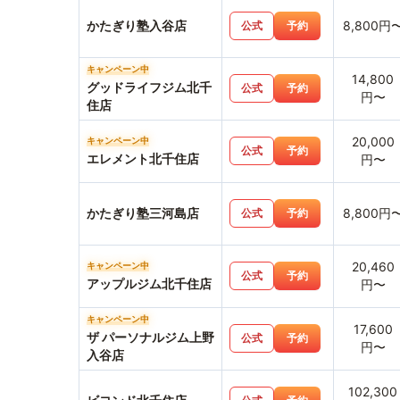
かたぎり塾入谷店
8,800円
公式
予約
キャンペーン中
14,800
グッドライフジム北千
公式
予約
円〜
住店
20,000
キャンペーン中
公式
予約
エレメント北千住店
円〜
かたぎり塾三河島店
8,800円
公式
予約
20,460
キャンペーン中
公式
予約
アップルジム北千住店
円〜
キャンペーン中
17,600
ザ パーソナルジム上野
公式
予約
円〜
入谷店
102,300