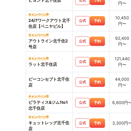
ビヨンド北千住店
公式
予約
円〜
キャンペーン中
10,450
24/7ワークアウト北千
公式
予約
円〜
住店【ベニヤビル】
キャンペーン中
92,400
アウトライン北千住2
公式
予約
円〜
号店
121,440
キャンペーン中
公式
予約
ラット北千住店
円〜
ビーコンセプト北千住
44,000
公式
予約
店
円〜
キャンペーン中
ピラティス&ジム1to1
6,600円
公式
予約
北千住店
キャンペーン中
キュットレッグ北千住
3,300円
公式
予約
店