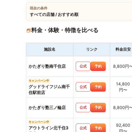
現在の条件
すべての店舗 / おすすめ順
料金・体験・特徴を比べる
施設名
リンク
料金目安
かたぎり塾南千住店
8,800円
公式
予約
キャンペーン中
14,800
グッドライフジム南千
公式
予約
円〜
住駅前店
かたぎり塾三ノ輪店
8,800円
公式
予約
キャンペーン中
92,400
アウトライン北千住3
公式
予約
円〜