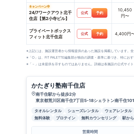
キャンペーン中
10,450
24/7ワークアウト北千
公式
予約
円〜
住店【第2小寺ビル】
プライベートボックス
4,400円
公式
予約
フィット北千住店
※上記には、施設運営者から情報提供のあった施設を掲載しています。
※「○」は、FIT PALETTE編集部が独自の調査・基準に基づき、特にお
※「－」は未提供を示すものではありません。詳細は各施設の公式サイト
かたぎり塾南千住店
南千住駅から徒歩2分
東京都荒川区南千住7丁目5-18シェラトン南千住10
タオルレンタル
シューズレンタル
ウェアレンタル
無料体験
プロテイン
無料カウンセリング
駅から
営業時間