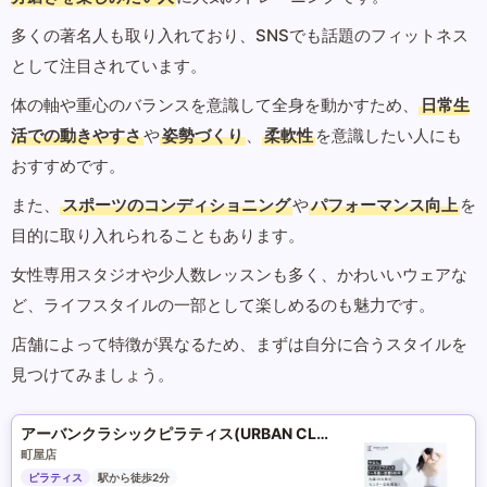
多くの著名人も取り入れており、SNSでも話題のフィットネス
として注目されています。
体の軸や重心のバランスを意識して全身を動かすため、
日常生
活での動きやすさ
や
姿勢づくり
、
柔軟性
を意識したい人にも
おすすめです。
また、
スポーツのコンディショニング
や
パフォーマンス向上
を
目的に取り入れられることもあります。
女性専用スタジオや少人数レッスンも多く、かわいいウェアな
ど、ライフスタイルの一部として楽しめるのも魅力です。
店舗によって特徴が異なるため、まずは自分に合うスタイルを
見つけてみましょう。
アーバンクラシックピラティス(URBAN CLASSIC PILATES)
町屋店
ピラティス
駅から徒歩2分