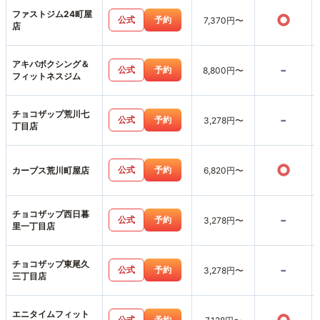
ファストジム24町屋
○
公式
予約
7,370円〜
店
アキバボクシング＆
-
公式
予約
8,800円〜
フィットネスジム
チョコザップ荒川七
-
公式
予約
3,278円〜
丁目店
○
公式
予約
カーブス荒川町屋店
6,820円〜
チョコザップ西日暮
-
公式
予約
3,278円〜
里一丁目店
チョコザップ東尾久
-
公式
予約
3,278円〜
三丁目店
エニタイムフィット
公式
予約