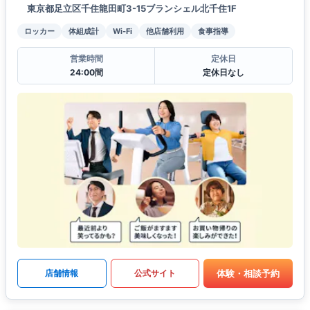
東京都足立区千住龍田町3-15ブランシェル北千住1F
ロッカー
体組成計
Wi-Fi
他店舗利用
食事指導
営業時間
定休日
24:00間
定休日なし
体験・相談予約
店舗情報
公式サイト