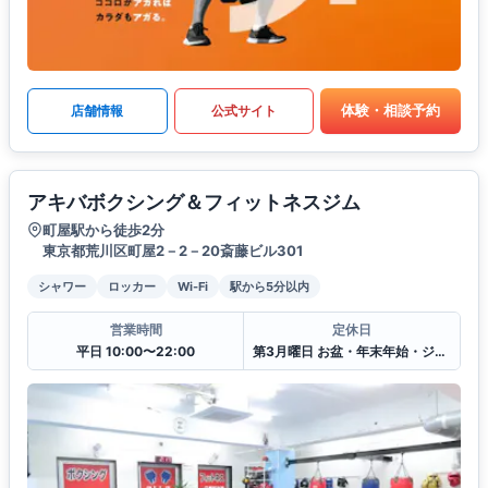
体験・相談予約
店舗情報
公式サイト
アキバボクシング＆フィットネスジム
町屋駅から徒歩2分
東京都荒川区町屋2－2－20斎藤ビル301
シャワー
ロッカー
Wi-Fi
駅から5分以内
営業時間
定休日
平日 10:00〜22:00
第3月曜日 お盆・年末年始・ジムの行事や試合等