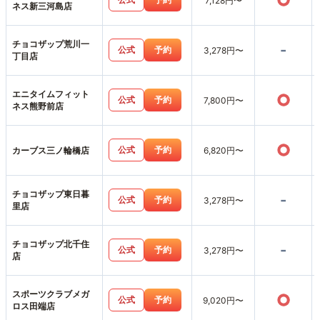
○
7,128円〜
ネス新三河島店
チョコザップ荒川一
-
公式
予約
3,278円〜
丁目店
エニタイムフィット
○
公式
予約
7,800円〜
ネス熊野前店
○
公式
予約
カーブス三ノ輪橋店
6,820円〜
チョコザップ東日暮
-
公式
予約
3,278円〜
里店
チョコザップ北千住
-
公式
予約
3,278円〜
店
スポーツクラブメガ
○
公式
予約
9,020円〜
ロス田端店