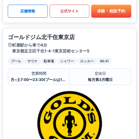
体験・相談予約
店舗情報
公式サイト
ゴールドジム北千住東京店
町屋駅から車で4分
東京都足立区千住1-4-1東京芸術センター5
プール
サウナ
駐車場
シャワー
ロッカー
Wi-Fi
営業時間
定休日
月~土7:00〜23:30(プールは10:00〜23:00)
毎月第3月曜日