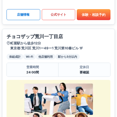
体験・相談予約
店舗情報
公式サイト
チョコザップ荒川一丁目店
町屋駅から徒歩12分
東京都 荒川区 荒川1ー49ー1 荒川第10秦ビル 1F
体組成計
Wi-Fi
他店舗利用
駅から5分以内
営業時間
定休日
24:00間
要確認