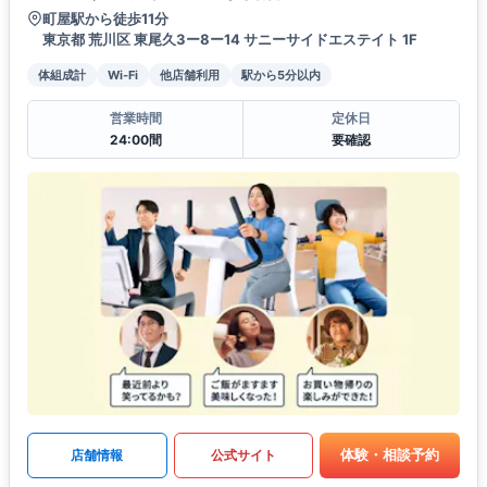
町屋駅から徒歩11分
東京都 荒川区 東尾久3ー8ー14 サニーサイドエステイト 1F
体組成計
Wi-Fi
他店舗利用
駅から5分以内
営業時間
定休日
24:00間
要確認
体験・相談予約
店舗情報
公式サイト