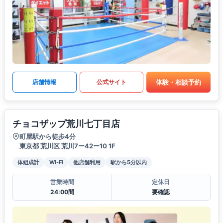
体験・相談予約
店舗情報
公式サイト
チョコザップ荒川七丁目店
町屋駅から徒歩4分
東京都 荒川区 荒川7ー42ー10 1F
体組成計
Wi-Fi
他店舗利用
駅から5分以内
営業時間
定休日
24:00間
要確認