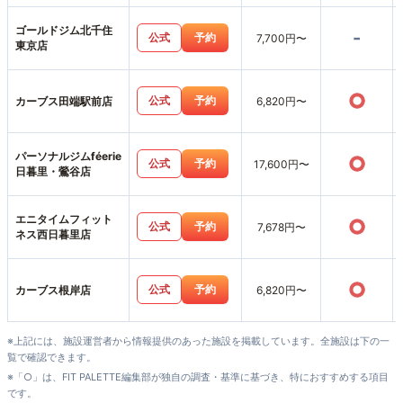
ゴールドジム北千住
-
公式
予約
7,700円〜
東京店
○
公式
予約
カーブス田端駅前店
6,820円〜
パーソナルジムféerie
○
公式
予約
17,600円〜
日暮里・鶯谷店
エニタイムフィット
○
公式
予約
7,678円〜
ネス西日暮里店
○
公式
予約
カーブス根岸店
6,820円〜
※上記には、施設運営者から情報提供のあった施設を掲載しています。全施設は下の一
覧で確認できます。
※「○」は、FIT PALETTE編集部が独自の調査・基準に基づき、特におすすめする項目
です。