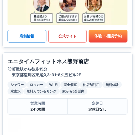
体験・相談予約
店舗情報
公式サイト
エニタイムフィットネス熊野前店
町屋駅から徒歩15分
東京都荒川区東尾久3-31-6久五ビル2F
シャワー
ロッカー
Wi-Fi
完全個室
他店舗利用
無料体験
水素水
無料カウンセリング
駅から5分以内
営業時間
定休日
24:00間
定休日なし