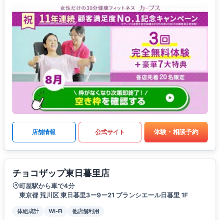
体験・相談予約
店舗情報
公式サイト
チョコザップ東日暮里店
町屋駅から車で4分
東京都 荒川区 東日暮里3ー9ー21 ブランシエール日暮里 1F
体組成計
Wi-Fi
他店舗利用