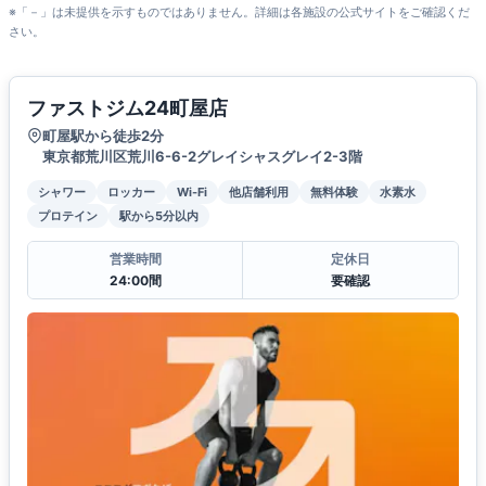
※「－」は未提供を示すものではありません。詳細は各施設の公式サイトをご確認くだ
さい。
ファストジム24町屋店
町屋駅から徒歩2分
東京都荒川区荒川6-6-2グレイシャスグレイ2-3階
シャワー
ロッカー
Wi-Fi
他店舗利用
無料体験
水素水
プロテイン
駅から5分以内
営業時間
定休日
24:00間
要確認