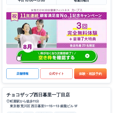
平日 10:00〜13:00
毎週日曜日
体験・相談予約
店舗情報
公式サイト
チョコザップ西日暮里一丁目店
町屋駅から徒歩11分
東京都 荒川区 西日暮里1ー15ー13 銀龍ビル 1F