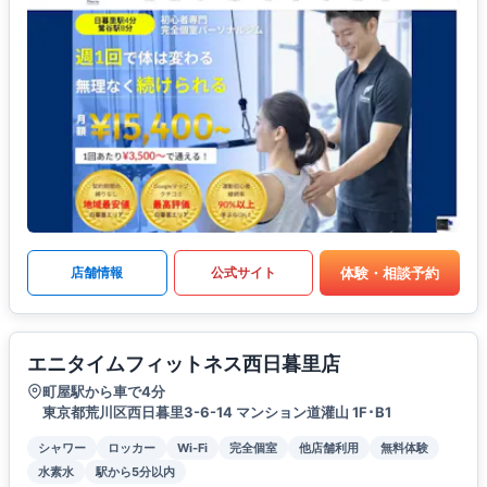
体験・相談予約
店舗情報
公式サイト
エニタイムフィットネス西日暮里店
町屋駅から車で4分
東京都荒川区西日暮里3-6-14 マンション道灌山 1F･B1
シャワー
ロッカー
Wi-Fi
完全個室
他店舗利用
無料体験
水素水
駅から5分以内