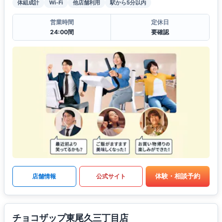
体組成計
Wi-Fi
他店舗利用
駅から5分以内
営業時間
定休日
24:00間
要確認
体験・相談予約
店舗情報
公式サイト
チョコザップ東尾久三丁目店