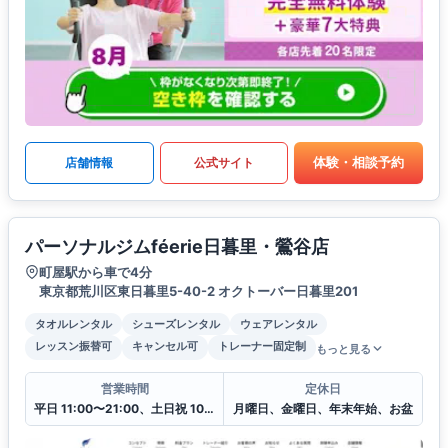
体験・相談予約
店舗情報
公式サイト
パーソナルジムféerie日暮里・鶯谷店
町屋駅から車で4分
東京都荒川区東日暮里5-40-2 オクトーバー日暮里201
タオルレンタル
シューズレンタル
ウェアレンタル
レッスン振替可
キャンセル可
トレーナー固定制
もっと見る
営業時間
定休日
平日 11:00〜21:00、土日祝 10:00〜20:00
月曜日、金曜日、年末年始、お盆