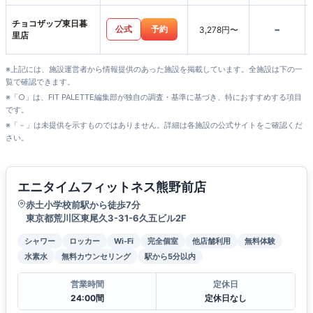
チョコザップ東日暮
-
公式
予約
3,278円〜
里店
※上記には、施設運営者から情報提供のあった施設を掲載しています。全施設は下の一
覧で確認できます。
※「○」は、FIT PALETTE編集部が独自の調査・基準に基づき、特におすすめする項目
です。
※「－」は未提供を示すものではありません。詳細は各施設の公式サイトをご確認くだ
さい。
エニタイムフィットネス熊野前店
赤土小学校前駅から徒歩7分
東京都荒川区東尾久3-31-6久五ビル2F
シャワー
ロッカー
Wi-Fi
完全個室
他店舗利用
無料体験
水素水
無料カウンセリング
駅から5分以内
営業時間
定休日
24:00間
定休日なし