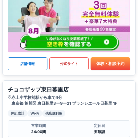
体験・相談予約
店舗情報
公式サイト
チョコザップ東日暮里店
赤土小学校前駅から車で4分
東京都 荒川区 東日暮里3ー9ー21 ブランシエール日暮里 1F
体組成計
Wi-Fi
他店舗利用
営業時間
定休日
24:00間
要確認