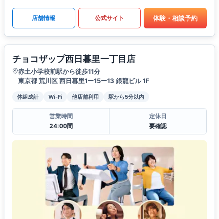
体験・相談予約
店舗情報
公式サイト
チョコザップ西日暮里一丁目店
赤土小学校前駅から徒歩11分
東京都 荒川区 西日暮里1ー15ー13 銀龍ビル 1F
体組成計
Wi-Fi
他店舗利用
駅から5分以内
営業時間
定休日
24:00間
要確認