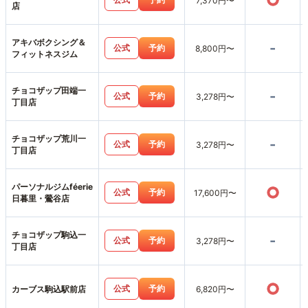
○
7,370円〜
店
アキバボクシング＆
-
公式
予約
8,800円〜
フィットネスジム
チョコザップ田端一
-
公式
予約
3,278円〜
丁目店
チョコザップ荒川一
-
公式
予約
3,278円〜
丁目店
パーソナルジムféerie
○
公式
予約
17,600円〜
日暮里・鶯谷店
チョコザップ駒込一
-
公式
予約
3,278円〜
丁目店
○
公式
予約
カーブス駒込駅前店
6,820円〜