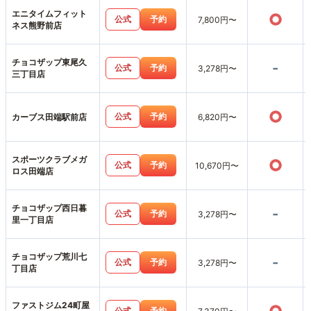
エニタイムフィット
○
公式
予約
7,800円〜
ネス熊野前店
チョコザップ東尾久
-
公式
予約
3,278円〜
三丁目店
○
公式
予約
カーブス田端駅前店
6,820円〜
スポーツクラブメガ
○
公式
予約
10,670円〜
ロス田端店
チョコザップ西日暮
-
公式
予約
3,278円〜
里一丁目店
チョコザップ荒川七
-
公式
予約
3,278円〜
丁目店
ファストジム24町屋
公式
予約