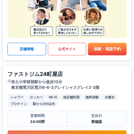
体験・相談予約
店舗情報
公式サイト
ファストジム24町屋店
赤土小学校前駅から徒歩13分
東京都荒川区荒川6-6-2グレイシャスグレイ2-3階
シャワー
ロッカー
Wi-Fi
他店舗利用
無料体験
水素水
プロテイン
駅から5分以内
営業時間
定休日
24:00間
要確認