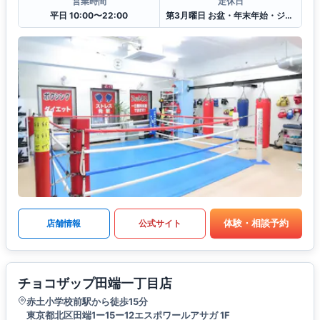
営業時間
定休日
平日 10:00〜22:00
第3月曜日 お盆・年末年始・ジムの行事や試合等
体験・相談予約
店舗情報
公式サイト
チョコザップ田端一丁目店
赤土小学校前駅から徒歩15分
東京都北区田端1ー15ー12エスポワールアサガ 1F