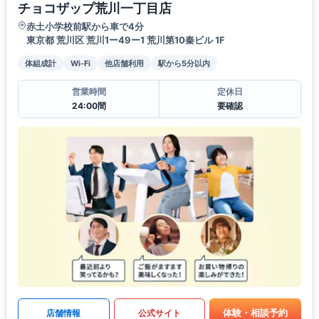
チョコザップ荒川一丁目店
赤土小学校前駅から車で4分
東京都 荒川区 荒川1ー49ー1 荒川第10秦ビル 1F
体組成計
Wi-Fi
他店舗利用
駅から5分以内
営業時間
定休日
24:00間
要確認
体験・相談予約
店舗情報
公式サイト