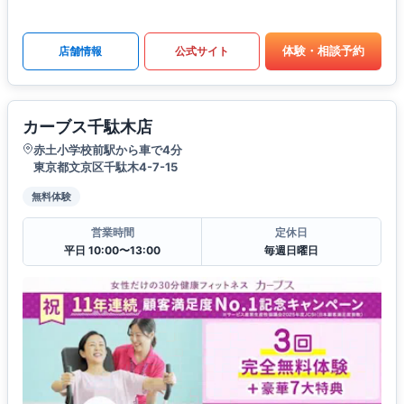
体験・相談予約
店舗情報
公式サイト
カーブス千駄木店
赤土小学校前駅から車で4分
東京都文京区千駄木4-7-15
無料体験
営業時間
定休日
平日 10:00〜13:00
毎週日曜日