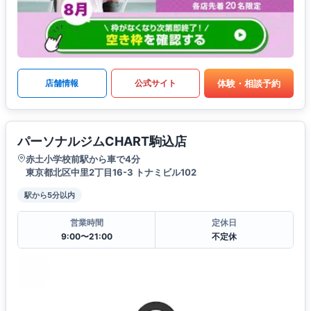
体験・相談予約
店舗情報
公式サイト
パーソナルジムCHART駒込店
赤土小学校前駅から車で4分
東京都北区中里2丁目16-3 トナミビル102
駅から5分以内
営業時間
定休日
9:00〜21:00
不定休