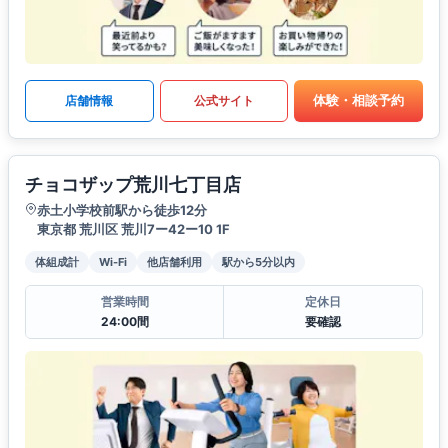
体験・相談予約
店舗情報
公式サイト
チョコザップ荒川七丁目店
赤土小学校前駅から徒歩12分
東京都 荒川区 荒川7ー42ー10 1F
体組成計
Wi-Fi
他店舗利用
駅から5分以内
営業時間
定休日
24:00間
要確認