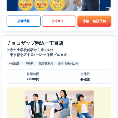
体験・相談予約
店舗情報
公式サイト
チョコザップ駒込一丁目店
赤土小学校前駅から車で4分
東京都北区中里1ー5ー5保坂ビル B1F
体組成計
Wi-Fi
他店舗利用
駅から5分以内
営業時間
定休日
24:00間
要確認