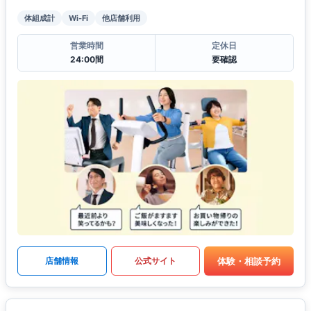
体組成計
Wi-Fi
他店舗利用
営業時間
定休日
24:00間
要確認
体験・相談予約
店舗情報
公式サイト