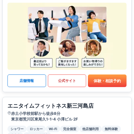
体験・相談予約
店舗情報
公式サイト
エニタイムフィットネス新三河島店
赤土小学校前駅から徒歩8分
東京都荒川区東尾久1-1-4 小澤ビル 2F
シャワー
ロッカー
Wi-Fi
完全個室
他店舗利用
無料体験