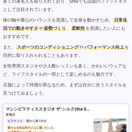
多くの著名人も取り入れており、SNSでも話題のフィットネス
として注目されています。
体の軸や重心のバランスを意識して全身を動かすため、
日常生
活での動きやすさ
や
姿勢づくり
、
柔軟性
を意識したい人にも
おすすめです。
また、
スポーツのコンディショニング
や
パフォーマンス向上
を
目的に取り入れられることもあります。
女性専用スタジオや少人数レッスンも多く、かわいいウェアな
ど、ライフスタイルの一部として楽しめるのも魅力です。
店舗によって特徴が異なるため、まずは自分に合うスタイルを
見つけてみましょう。
マシンピラティススタジオ ザ･シルク(the SILK)
巣鴨店
ピラティス
駅から車で6分
駅から5分以内のジムに通いたい人