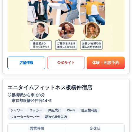
体験・相談予約
店舗情報
公式サイト
エニタイムフィットネス板橋仲宿店
板橋駅から車で3分
東京都板橋区仲宿44-5
シャワー
ロッカー
体組成計
Wi-Fi
他店舗利用
ウォーターサーバー
駅から5分以内
営業時間
定休日