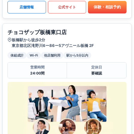
体験・相談予約
店舗情報
公式サイト
チョコザップ板橋東口店
板橋駅から徒歩2分
東京都北区滝野川6ー86ー5アヴニール板橋 2F
体組成計
Wi-Fi
他店舗利用
駅から5分以内
営業時間
定休日
24:00間
要確認