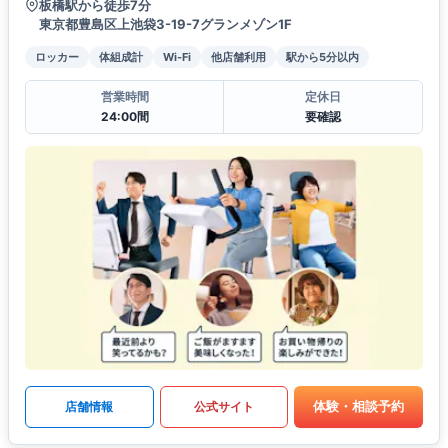
板橋駅から徒歩7分
東京都豊島区上池袋3-19-7グランメゾン1F
ロッカー
体組成計
Wi-Fi
他店舗利用
駅から5分以内
営業時間
定休日
24:00間
要確認
体験・相談予約
店舗情報
公式サイト