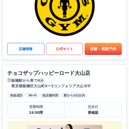
体験・相談予約
店舗情報
公式サイト
チョコザップハッピーロード大山店
板橋駅から車で4分
東京都板橋区大山町4ー2コンフォリア大山 B1F
体組成計
Wi-Fi
他店舗利用
駅から5分以内
営業時間
定休日
24:00間
要確認