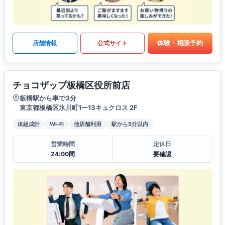
体験・相談予約
店舗情報
公式サイト
チョコザップ板橋区役所前店
板橋駅から車で3分
東京都板橋区氷川町1ー13キュクロス 2F
体組成計
Wi-Fi
他店舗利用
駅から5分以内
営業時間
定休日
24:00間
要確認