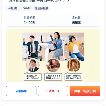
東京都 板橋区 幸町1ー16 ローヤルハイツ 1F
体組成計
Wi-Fi
他店舗利用
営業時間
定休日
24:00間
要確認
体験・相談予約
店舗情報
公式サイト