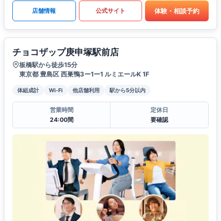
体験・相談予約
店舗情報
公式サイト
チョコザップ庚申塚駅前店
板橋駅から徒歩15分
東京都 豊島区 西巣鴨3ー1ー1 ルミエールK 1F
体組成計
Wi-Fi
他店舗利用
駅から5分以内
営業時間
定休日
24:00間
要確認