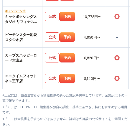
キャンペーン中
○
公式
予約
キックボクシングス
10,778円〜
タジオ リフィナス池
袋店
ビーモンスター池袋
-
公式
予約
4,950円〜
スタジオ店
カーブスハッピーロ
○
公式
予約
6,820円〜
ード大山店
エニタイムフィット
○
公式
予約
8,140円〜
ネス王子店
※上記には、施設運営者から情報提供のあった施設を掲載しています。全施設は下の一
覧で確認できます。
※「○」は、FIT PALETTE編集部が独自の調査・基準に基づき、特におすすめする項目
です。
※「－」は未提供を示すものではありません。詳細は各施設の公式サイトをご確認くだ
さい。