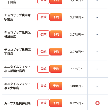
-
3,278円〜
一丁目店
チョコザップ庚申塚
-
公式
予約
3,278円〜
駅前店
チョコザップ板橋区
-
公式
予約
3,278円〜
役所前店
チョコザップ巣鴨五
-
公式
予約
3,278円〜
丁目店
エニタイムフィット
-
公式
予約
7,678円〜
ネス板橋仲宿店
エニタイムフィット
-
公式
予約
8,008円〜
ネス大塚店
○
公式
予約
カーブス板橋仲宿店
6,820円〜