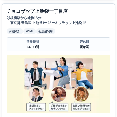
チョコザップ上池袋一丁目店
板橋駅から徒歩13分
東京都 豊島区 上池袋1ー23ー3 フラッツ上池袋 1F
体組成計
Wi-Fi
他店舗利用
営業時間
定休日
24:00間
要確認