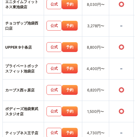
エニタイムフィット
○
公式
予約
8,030円〜
ネス東池袋店
チョコザップ池袋西
-
公式
予約
3,278円〜
口店
○
公式
予約
UPPER 9十条店
8,800円〜
プライベートボック
-
公式
予約
4,400円〜
スフィット池袋店
○
公式
予約
カーブス西ヶ原店
6,820円〜
ボディーズ池袋東武
○
公式
予約
1,500円〜
スタジオ店
-
公式
予約
ティップネス王子店
4,730円〜