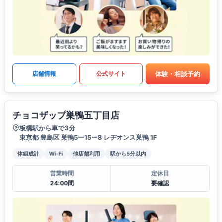
体験・相談予約
店舗情報
公式サイト
チョコザップ巣鴨五丁目店
板橋駅から車で3分
東京都 豊島区 巣鴨5ー15ー8 レヂオンス巣鴨 1F
体組成計
Wi-Fi
他店舗利用
駅から5分以内
営業時間
定休日
24:00間
要確認