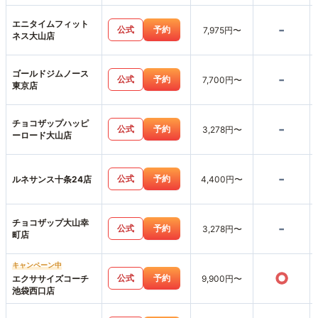
エニタイムフィット
-
公式
予約
7,975円〜
ネス大山店
ゴールドジムノース
-
公式
予約
7,700円〜
東京店
チョコザップハッピ
-
公式
予約
3,278円〜
ーロード大山店
-
公式
予約
ルネサンス十条24店
4,400円〜
チョコザップ大山幸
-
公式
予約
3,278円〜
町店
キャンペーン中
○
公式
予約
エクササイズコーチ
9,900円〜
池袋西口店