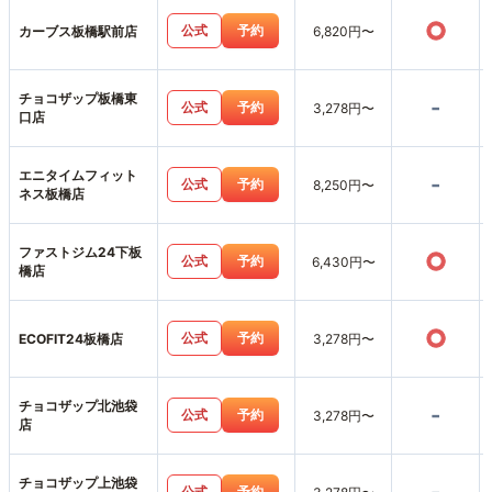
○
公式
予約
カーブス板橋駅前店
6,820円〜
チョコザップ板橋東
-
公式
予約
3,278円〜
口店
エニタイムフィット
-
公式
予約
8,250円〜
ネス板橋店
ファストジム24下板
○
公式
予約
6,430円〜
橋店
○
公式
予約
ECOFIT24板橋店
3,278円〜
チョコザップ北池袋
-
公式
予約
3,278円〜
店
チョコザップ上池袋
公式
予約