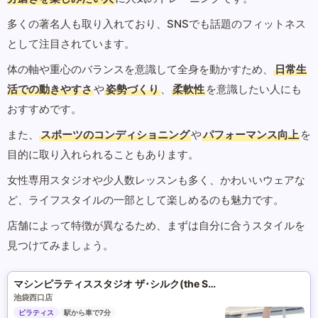
多くの著名人も取り入れており、SNSでも話題のフィットネス
として注目されています。
体の軸や重心のバランスを意識して全身を動かすため、
日常生
活での動きやすさ
や
姿勢づくり
、
柔軟性
を意識したい人にも
おすすめです。
また、
スポーツのコンディショニング
や
パフォーマンス向上
を
目的に取り入れられることもあります。
女性専用スタジオや少人数レッスンも多く、かわいいウェアな
ど、ライフスタイルの一部として楽しめるのも魅力です。
店舗によって特徴が異なるため、まずは自分に合うスタイルを
見つけてみましょう。
マシンピラティススタジオ ザ･シルク(the SILK)
池袋西口店
ピラティス
駅から車で7分