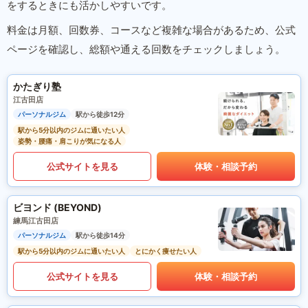
をするときにも活かしやすいです。
料金は月額、回数券、コースなど複雑な場合があるため、公式
ページを確認し、総額や通える回数をチェックしましょう。
かたぎり塾
江古田店
パーソナルジム
駅から徒歩12分
駅から5分以内のジムに通いたい人
姿勢・腰痛・肩こりが気になる人
公式サイトを見る
体験・相談予約
ビヨンド (BEYOND)
練馬江古田店
パーソナルジム
駅から徒歩14分
駅から5分以内のジムに通いたい人
とにかく痩せたい人
公式サイトを見る
体験・相談予約