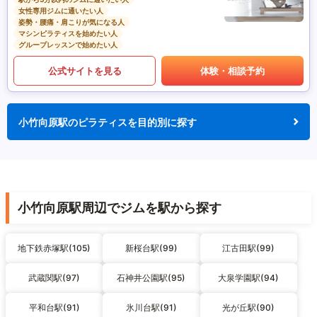
女性専用ジムに通いたい人
姿勢・腰痛・肩こりが気になる人
マシンピラティスを始めたい人
グループレッスンで始めたい人
公式サイトを見る
体験・相談予約
小竹向原駅のピラティスを目的別に探す
小竹向原駅周辺でジムを駅から探す
地下鉄赤塚駅(105)
新桜台駅(99)
江古田駅(99)
武蔵関駅(97)
石神井公園駅(95)
大泉学園駅(94)
平和台駅(91)
氷川台駅(91)
光が丘駅(90)