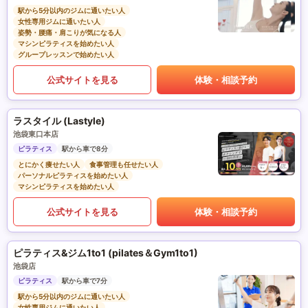
駅から5分以内のジムに通いたい人
女性専用ジムに通いたい人
姿勢・腰痛・肩こりが気になる人
マシンピラティスを始めたい人
グループレッスンで始めたい人
公式サイトを見る
体験・相談予約
ラスタイル (Lastyle)
池袋東口本店
ピラティス
駅から車で8分
とにかく痩せたい人
食事管理も任せたい人
パーソナルピラティスを始めたい人
マシンピラティスを始めたい人
公式サイトを見る
体験・相談予約
ピラティス&ジム1to1 (pilates＆Gym1to1)
池袋店
ピラティス
駅から車で7分
駅から5分以内のジムに通いたい人
女性専用ジムに通いたい人