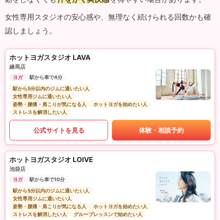
女性専用スタジオの安心感や、無理なく続けられる回数かも確
認しましょう。
ホットヨガスタジオ LAVA
練馬店
ヨガ
駅から車で4分
駅から5分以内のジムに通いたい人
女性専用ジムに通いたい人
姿勢・腰痛・肩こりが気になる人
ホットヨガを始めたい人
ストレスを解消したい人
公式サイトを見る
体験・相談予約
ホットヨガスタジオ LOIVE
池袋店
ヨガ
駅から車で10分
駅から5分以内のジムに通いたい人
女性専用ジムに通いたい人
姿勢・腰痛・肩こりが気になる人
ホットヨガを始めたい人
ストレスを解消したい人
グループレッスンで始めたい人