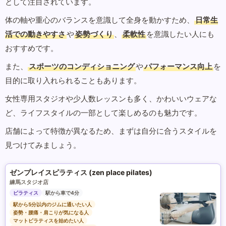
として注目されています。
体の軸や重心のバランスを意識して全身を動かすため、
日常生
活での動きやすさ
や
姿勢づくり
、
柔軟性
を意識したい人にも
おすすめです。
また、
スポーツのコンディショニング
や
パフォーマンス向上
を
目的に取り入れられることもあります。
女性専用スタジオや少人数レッスンも多く、かわいいウェアな
ど、ライフスタイルの一部として楽しめるのも魅力です。
店舗によって特徴が異なるため、まずは自分に合うスタイルを
見つけてみましょう。
ゼンプレイスピラティス (zen place pilates)
練馬スタジオ店
ピラティス
駅から車で4分
駅から5分以内のジムに通いたい人
姿勢・腰痛・肩こりが気になる人
マットピラティスを始めたい人