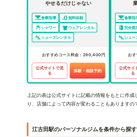
やせるだけじゃない
食事指導
無料体験
食事指
シャワー
ウェアレンタル
完全個
シューズレンタル
シュー
おすすめコース料金
290,400円
おす
公式サイトで見
公式サイ
体験・相談予約
る
る
上記の表は公式サイトに記載の情報をもとに作成
り、店舗によって内容が変わることもありますの
江古田駅のパーソナルジムを条件から探す