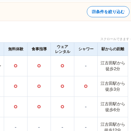
条件を絞り込む
スクロールできます 
ウェア
無料体験
食事指導
シャワー
駅からの距離
レンタル
江古田駅から
〜
○
○
○
-
徒歩2分
江古田駅から
○
○
○
○
徒歩3分
江古田駅から
○
○
○
-
徒歩6分
江古田駅から
-
-
-
-
徒歩12分