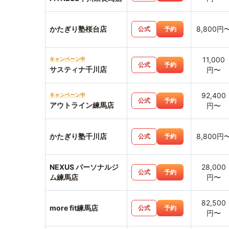
かたぎり塾桜台店
8,800円
公式
予約
11,000
キャンペーン中
公式
予約
サスティナ千川店
円〜
92,400
キャンペーン中
公式
予約
アウトライン練馬店
円〜
かたぎり塾千川店
8,800円
公式
予約
NEXUS パーソナルジ
28,000
公式
予約
ム練馬店
円〜
82,500
more fit練馬店
公式
予約
円〜