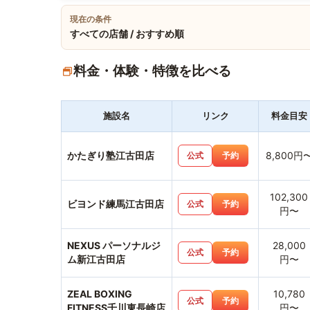
現在の条件
すべての店舗 / おすすめ順
料金・体験・特徴を比べる
施設名
リンク
料金目安
かたぎり塾江古田店
8,800円
公式
予約
102,300
ビヨンド練馬江古田店
公式
予約
円〜
NEXUS パーソナルジ
28,000
公式
予約
ム新江古田店
円〜
ZEAL BOXING
10,780
公式
予約
FITNESS千川東長崎店
円〜