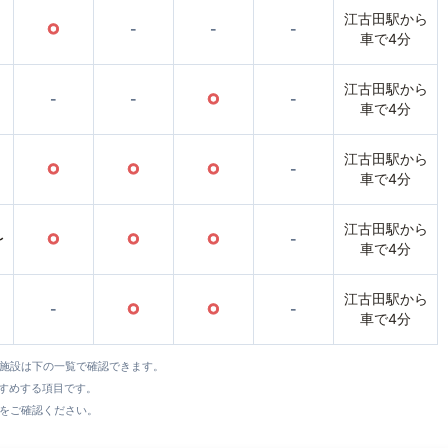
江古田駅から
○
-
-
-
車で4分
江古田駅から
-
-
○
-
車で4分
江古田駅から
○
○
○
-
車で4分
江古田駅から
〜
○
○
○
-
車で4分
江古田駅から
-
○
○
-
車で4分
全施設は下の一覧で確認できます。
すすめする項目です。
をご確認ください。