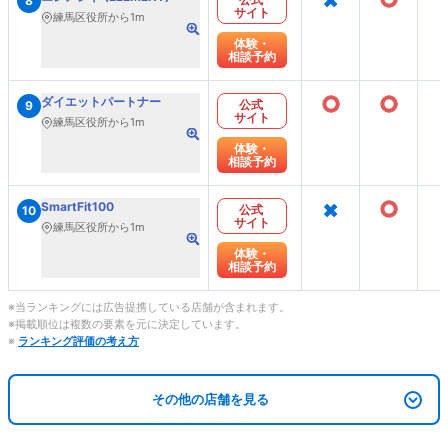
8
サイト
練馬区役所から1m
体験・
相談予約
○
○
ダイエットパートナー
公式
9
サイト
練馬区役所から1m
体験・
相談予約
×
○
SmartFit100
公式
10
サイト
練馬区役所から1m
体験・
相談予約
※当ランキングには広告提携している店舗が含まれます。
※掲載順位は複数の要素を元に決定しています。
※
ランキング評価の考え方
その他の店舗を見る