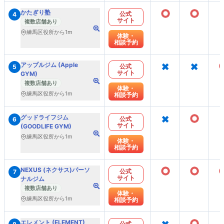
○
○
かたぎり塾
公式
4
サイト
複数店舗あり
練馬区役所から1m
体験・
相談予約
×
×
アップルジム (Apple
公式
5
サイト
GYM)
複数店舗あり
体験・
練馬区役所から1m
相談予約
×
○
グッドライフジム
公式
6
サイト
(GOODLIFE GYM)
練馬区役所から1m
体験・
相談予約
○
○
NEXUS (ネクサス)パーソ
公式
7
サイト
ナルジム
複数店舗あり
体験・
練馬区役所から1m
相談予約
×
○
エレメント (ELEMENT)
公式