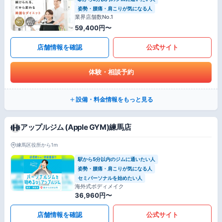
姿勢・腰痛・肩こりが気になる人
業界店舗数No.1
59,400円〜
店舗情報を確認
公式サイト
体験・相談予約
設備・料金情報をもっと見る
アップルジム (Apple GYM)練馬店
練馬区役所から1m
駅から5分以内のジムに通いたい人
姿勢・腰痛・肩こりが気になる人
セミパーソナルを始めたい人
海外式ボディメイク
36,960円〜
店舗情報を確認
公式サイト