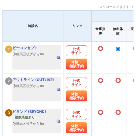
スクロールできます →
施設名
リンク
食事指
無料体
完
導
験
○
×
ビーコンセプト
公式
1
サイト
練馬区役所から1m
体験・
相談予約
○
○
アウトライン (OUTLINE)
公式
2
サイト
練馬区役所から1m
体験・
相談予約
○
○
ビヨンド (BEYOND)
公式
3
サイト
複数店舗あり
練馬区役所から1m
体験・
相談予約