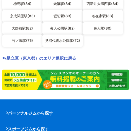
梅島駅(84)
綾瀬駅(84)
西新井大師西駅(84)
京成関屋駅(83)
堀切駅(83)
谷在家駅(83)
大師前駅(82)
舎人公園駅(82)
舎人駅(80)
竹ノ塚駅(75)
見沼代親水公園駅(72)
足立区（東京都）のエリア選択に戻る
パーソナルジムから探す
スポーツジムから探す