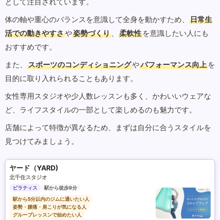
として注目されています。
体の軸や重心のバランスを意識して全身を動かすため、
日常生
活での動きやすさ
や
姿勢づくり
、
柔軟性
を意識したい人にも
おすすめです。
また、
スポーツのコンディショニング
や
パフォーマンス向上
を
目的に取り入れられることもあります。
女性専用スタジオや少人数レッスンも多く、かわいいウェアな
ど、ライフスタイルの一部として楽しめるのも魅力です。
店舗によって特徴が異なるため、まずは自分に合うスタイルを
見つけてみましょう。
ヤード（YARD)
北千住スタジオ
ピラティス
駅から徒歩9分
駅から5分以内のジムに通いたい人
姿勢・腰痛・肩こりが気になる人
グループレッスンで始めたい人