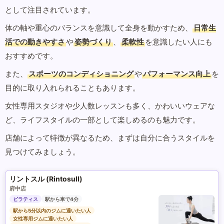
として注目されています。
体の軸や重心のバランスを意識して全身を動かすため、
日常生
活での動きやすさ
や
姿勢づくり
、
柔軟性
を意識したい人にも
おすすめです。
また、
スポーツのコンディショニング
や
パフォーマンス向上
を
目的に取り入れられることもあります。
女性専用スタジオや少人数レッスンも多く、かわいいウェアな
ど、ライフスタイルの一部として楽しめるのも魅力です。
店舗によって特徴が異なるため、まずは自分に合うスタイルを
見つけてみましょう。
リントスル (Rintosull)
府中店
ピラティス
駅から車で4分
駅から5分以内のジムに通いたい人
女性専用ジムに通いたい人