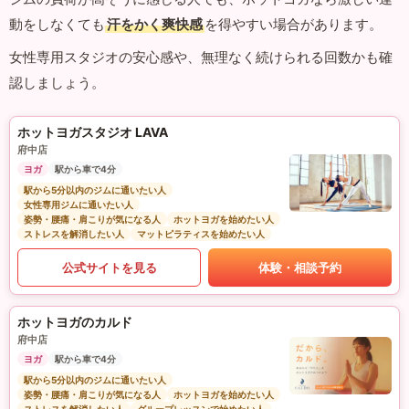
動をしなくても
汗をかく爽快感
を得やすい場合があります。
女性専用スタジオの安心感や、無理なく続けられる回数かも確
認しましょう。
ホットヨガスタジオ LAVA
府中店
ヨガ
駅から車で4分
駅から5分以内のジムに通いたい人
女性専用ジムに通いたい人
姿勢・腰痛・肩こりが気になる人
ホットヨガを始めたい人
ストレスを解消したい人
マットピラティスを始めたい人
公式サイトを見る
体験・相談予約
ホットヨガのカルド
府中店
ヨガ
駅から車で4分
駅から5分以内のジムに通いたい人
姿勢・腰痛・肩こりが気になる人
ホットヨガを始めたい人