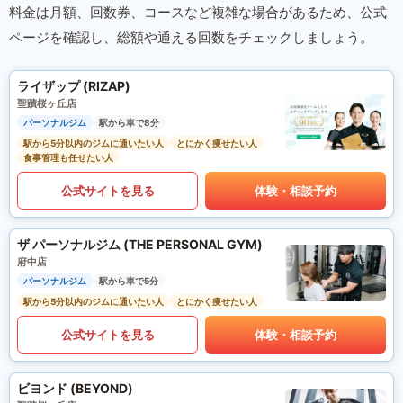
料金は月額、回数券、コースなど複雑な場合があるため、公式
ページを確認し、総額や通える回数をチェックしましょう。
ライザップ (RIZAP)
聖蹟桜ヶ丘店
パーソナルジム
駅から車で8分
駅から5分以内のジムに通いたい人
とにかく痩せたい人
食事管理も任せたい人
公式サイトを見る
体験・相談予約
ザ パーソナルジム (THE PERSONAL GYM)
府中店
パーソナルジム
駅から車で5分
駅から5分以内のジムに通いたい人
とにかく痩せたい人
公式サイトを見る
体験・相談予約
ビヨンド (BEYOND)