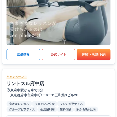
体験・相談予約
店舗情報
公式サイト
キャンペーン中
リントスル府中店
東府中駅から車で3分
東京都府中市府中町1ー6ー11三和第3ビル2F
タオルレンタル
ウェアレンタル
マシンピラティス
グループピラティス
他店舗利用
無料体験
駅から5分以内