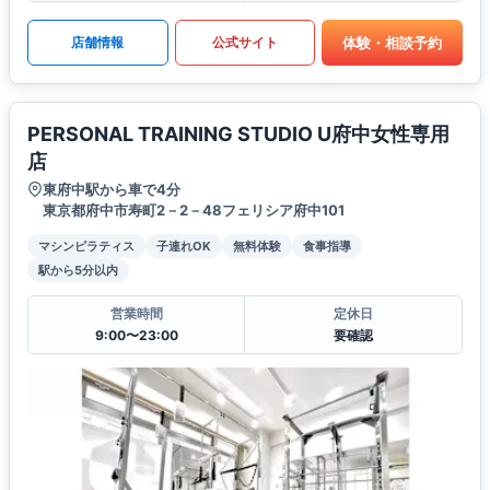
体験・相談予約
店舗情報
公式サイト
PERSONAL TRAINING STUDIO U府中女性専用
店
東府中駅から車で4分
東京都府中市寿町2－2－48フェリシア府中101
マシンピラティス
子連れOK
無料体験
食事指導
駅から5分以内
営業時間
定休日
9:00〜23:00
要確認