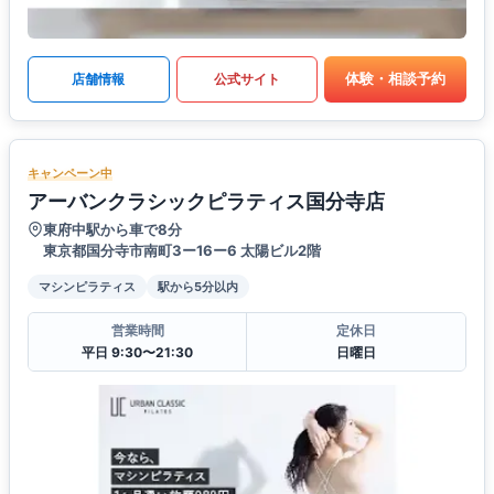
体験・相談予約
店舗情報
公式サイト
キャンペーン中
アーバンクラシックピラティス国分寺店
東府中駅から車で8分
東京都国分寺市南町3ー16ー6 太陽ビル2階
マシンピラティス
駅から5分以内
営業時間
定休日
平日 9:30〜21:30
日曜日