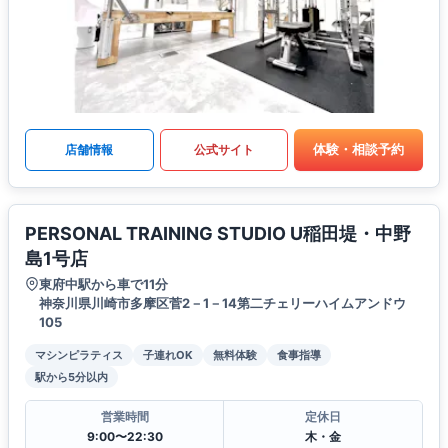
体験・相談予約
店舗情報
公式サイト
PERSONAL TRAINING STUDIO U稲田堤・中野
島1号店
東府中駅から車で11分
神奈川県川崎市多摩区菅2－1－14第二チェリーハイムアンドウ
105
マシンピラティス
子連れOK
無料体験
食事指導
駅から5分以内
営業時間
定休日
9:00〜22:30
木・金