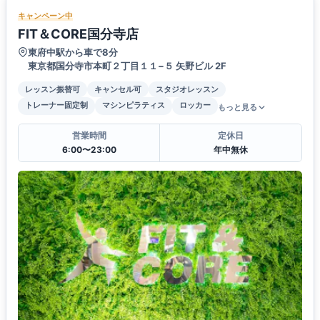
キャンペーン中
FIT＆CORE国分寺店
東府中駅から車で8分
東京都国分寺市本町２丁目１１−５ 矢野ビル 2F
レッスン振替可
キャンセル可
スタジオレッスン
トレーナー固定制
マシンピラティス
ロッカー
もっと見る
営業時間
定休日
6:00〜23:00
年中無休