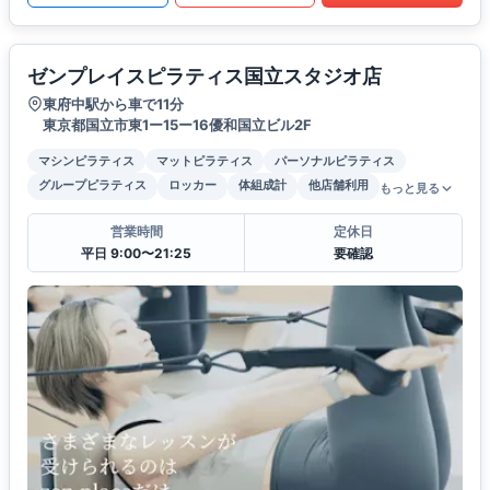
ゼンプレイスピラティス国立スタジオ店
東府中駅から車で11分
東京都国立市東1ー15ー16優和国立ビル2F
マシンピラティス
マットピラティス
パーソナルピラティス
グループピラティス
ロッカー
体組成計
他店舗利用
もっと見る
営業時間
定休日
平日 9:00〜21:25
要確認