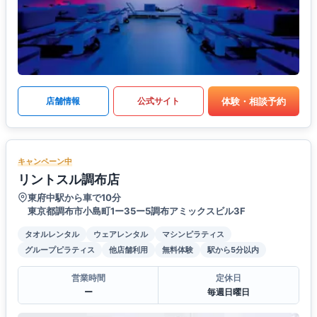
体験・相談予約
店舗情報
公式サイト
キャンペーン中
リントスル調布店
東府中駅から車で10分
東京都調布市小島町1ー35ー5調布アミックスビル3F
タオルレンタル
ウェアレンタル
マシンピラティス
グループピラティス
他店舗利用
無料体験
駅から5分以内
営業時間
定休日
ー
毎週日曜日