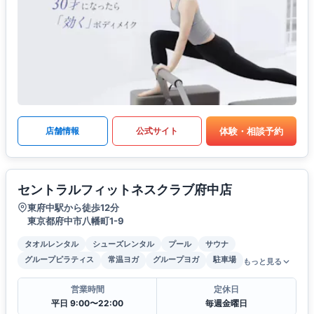
体験・相談予約
店舗情報
公式サイト
セントラルフィットネスクラブ府中店
東府中駅から徒歩12分
東京都府中市八幡町1-9
タオルレンタル
シューズレンタル
プール
サウナ
グループピラティス
常温ヨガ
グループヨガ
駐車場
もっと見る
営業時間
定休日
平日 9:00〜22:00
毎週金曜日