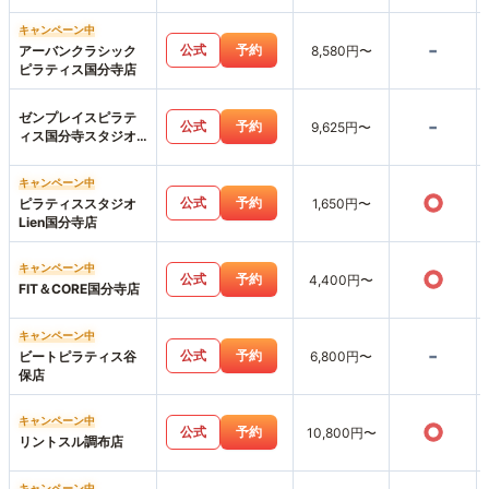
キャンペーン中
-
公式
予約
アーバンクラシック
8,580円〜
ピラティス国分寺店
ゼンプレイスピラテ
-
公式
予約
9,625円〜
ィス国分寺スタジオ
店
キャンペーン中
○
公式
予約
ピラティススタジオ
1,650円〜
Lien国分寺店
キャンペーン中
○
公式
予約
4,400円〜
FIT＆CORE国分寺店
キャンペーン中
-
公式
予約
ビートピラティス谷
6,800円〜
保店
キャンペーン中
○
公式
予約
10,800円〜
リントスル調布店
キャンペーン中