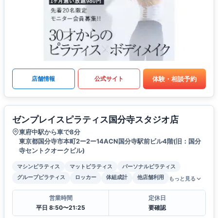
体験・相談予約
店舗情報
公式サイト
ゼンプレイスピラティス国分寺スタジオ店
東府中駅から車で8分
東京都国分寺市本町2ー2ー14ACN国分寺駅前ビル4階(旧：国分
寺セントクオークビル)
マシンピラティス
マットピラティス
パーソナルピラティス
グループピラティス
ロッカー
体組成計
他店舗利用
もっと見る
営業時間
定休日
平日 8:50〜21:25
要確認