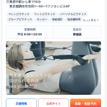
東府中駅から車で10分
東京都調布市布田1ー50ー1フジヨシビル6F
マシンピラティス
マットピラティス
パーソナルピラティス
グループピラティス
ロッカー
体組成計
他店舗利用
もっと見る
営業時間
定休日
平日 9:00〜20:55
要確認
体験・相談予約
店舗情報
公式サイト