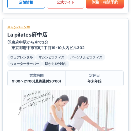
体験・相談予約
店舗情報
公式サイト
キャンペーン中
La pilates府中店
東府中駅から車で3分
東京都府中市宮町1丁目19-10大内ビル302
ウェアレンタル
マシンピラティス
パーソナルピラティス
ウォーターサーバー
駅から5分以内
営業時間
定休日
9:00〜21:00(最終受付20:00)
年末年始