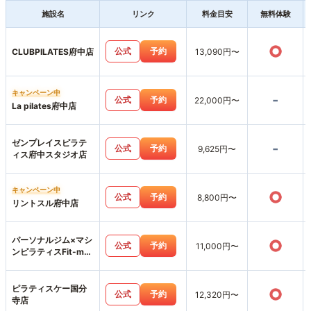
施設名
リンク
料金目安
無料体験
○
公式
予約
CLUBPILATES府中店
13,090円〜
キャンペーン中
-
公式
予約
22,000円〜
La pilates府中店
ゼンプレイスピラテ
-
公式
予約
9,625円〜
ィス府中スタジオ店
キャンペーン中
○
公式
予約
8,800円〜
リントスル府中店
パーソナルジム×マシ
○
公式
予約
11,000円〜
ンピラティスFit-me
武蔵小金井店
ピラティスケー国分
○
公式
予約
12,320円〜
寺店