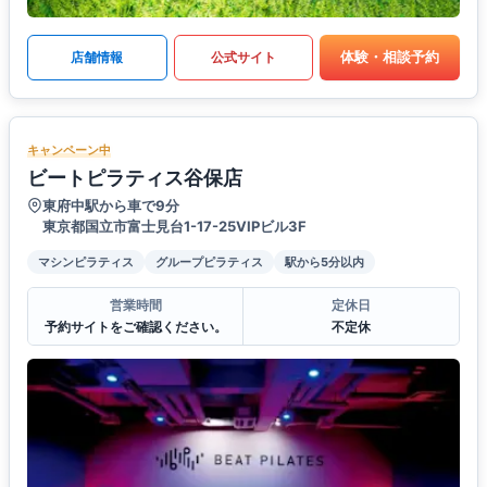
体験・相談予約
店舗情報
公式サイト
キャンペーン中
ビートピラティス谷保店
東府中駅から車で9分
東京都国立市富士見台1-17-25VIPビル3F
マシンピラティス
グループピラティス
駅から5分以内
営業時間
定休日
予約サイトをご確認ください。
不定休