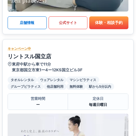
体験・相談予約
店舗情報
公式サイト
キャンペーン中
リントスル国立店
東府中駅から車で11分
東京都国立市東1ー4ー12KS国立ビル3F
タオルレンタル
ウェアレンタル
マシンピラティス
グループピラティス
他店舗利用
無料体験
駅から5分以内
営業時間
定休日
ー
毎週日曜日