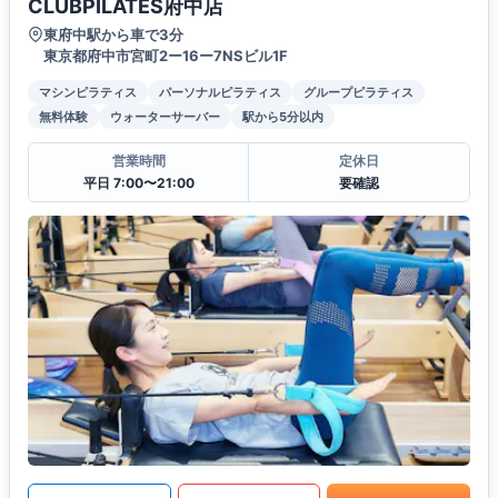
CLUBPILATES府中店
東府中駅から車で3分
東京都府中市宮町2ー16ー7NSビル1F
マシンピラティス
パーソナルピラティス
グループピラティス
無料体験
ウォーターサーバー
駅から5分以内
営業時間
定休日
平日 7:00〜21:00
要確認