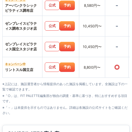
-
公式
予約
アーバンクラシック
8,580円〜
ピラティス調布店
ゼンプレイスピラテ
-
公式
予約
10,450円〜
ィス調布スタジオ店
ゼンプレイスピラテ
-
公式
予約
10,450円〜
ィス国立スタジオ店
キャンペーン中
○
公式
予約
8,800円〜
リントスル国立店
※上記には、施設運営者から情報提供のあった施設を掲載しています。全施設は下の一
覧で確認できます。
※「○」は、FIT PALETTE編集部が独自の調査・基準に基づき、特におすすめする項目
です。
※「－」は未提供を示すものではありません。詳細は各施設の公式サイトをご確認くだ
さい。