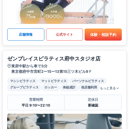
体験・相談予約
店舗情報
公式サイト
ゼンプレイスピラティス府中スタジオ店
東府中駅から車で3分
東京都府中市宮町2ー15ー13第15三ツ木ビル9Ｆ
マシンピラティス
マットピラティス
パーソナルピラティス
グループピラティス
ロッカー
体組成計
他店舗利用
もっと見る
営業時間
定休日
平日 9:10〜22:10
要確認