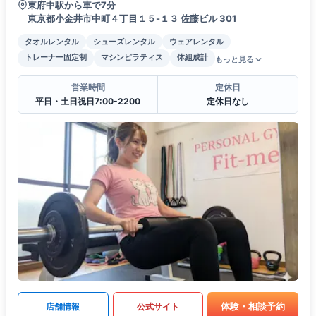
東府中駅から車で7分
東京都小金井市中町４丁目１５-１３ 佐藤ビル 301
タオルレンタル
シューズレンタル
ウェアレンタル
トレーナー固定制
マシンピラティス
体組成計
もっと見る
営業時間
定休日
平日・土日祝日7:00-2200
定休日なし
体験・相談予約
店舗情報
公式サイト