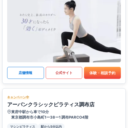
体験・相談予約
店舗情報
公式サイト
キャンペーン中
アーバンクラシックピラティス調布店
東府中駅から車で10分
東京都調布市小島町1ー38ー1 調布PARCO4階
マシンピラティス
駅から5分以内