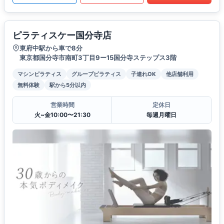
ピラティスケー国分寺店
東府中駅から車で8分
東京都国分寺市南町3丁目9ー15国分寺ステップス3階
マシンピラティス
グループピラティス
子連れOK
他店舗利用
無料体験
駅から5分以内
営業時間
定休日
火~金10:00〜21:30
毎週月曜日