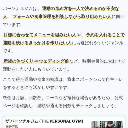
パーソナルジムは、
運動の進め方を一人で決めるのが不安な
人
、
フォームや食事管理を相談しながら取り組みたい人
に向い
ています。
目標に合わせてメニューを組みたい人
や、
予約を入れることで
運動を続けるきっかけを作りたい人
にも選ばれやすいジャンル
です。
産後の体づくり
や
ウェディング前
など、時期や目的に合わせて
運動をしたい人にも向いています。
ここで得た運動や食事の知識は、将来スポーツジムで自主トレ
をするときにも活かしやすいです。
料金は月額、回数券、コースなど複雑な場合があるため、公式
ページを確認し、総額や通える回数をチェックしましょう。
ザ パーソナルジム (THE PERSONAL GYM)
国分寺店