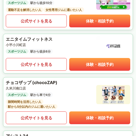
スポーツジム
駅から徒歩10分
運動不足を解消したい人
女性専用ジムに通いたい人
公式サイトを見る
体験・相談予約
エニタイムフィットネス
小平小川町店
スポーツジム
駅から徒歩8分
公式サイトを見る
体験・相談予約
チョコザップ (chocoZAP)
久米川南口店
スポーツジム
駅から車で4分
隙間時間を活用したい人
駅から5分以内のジムに通いたい人
公式サイトを見る
体験・相談予約
アシスト24