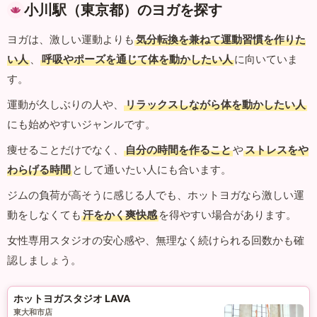
小川駅（東京都）のヨガを探す
ヨガは、激しい運動よりも
気分転換を兼ねて運動習慣を作りた
い人
、
呼吸やポーズを通じて体を動かしたい人
に向いていま
す。
運動が久しぶりの人や、
リラックスしながら体を動かしたい人
にも始めやすいジャンルです。
痩せることだけでなく、
自分の時間を作ること
や
ストレスをや
わらげる時間
として通いたい人にも合います。
ジムの負荷が高そうに感じる人でも、ホットヨガなら激しい運
動をしなくても
汗をかく爽快感
を得やすい場合があります。
女性専用スタジオの安心感や、無理なく続けられる回数かも確
認しましょう。
ホットヨガスタジオ LAVA
東大和市店