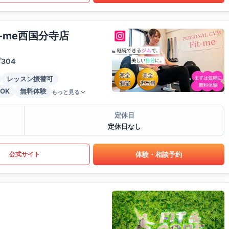
-me西国分寺店
304
レッスン振替可
OK
無料体験
もっと見る
定休日
定休日なし
体験・相談予約
公式サイト