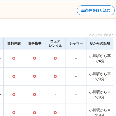
条件を絞り込む
スクロールできます 
ウェア
無料体験
食事指導
シャワー
駅からの距離
レンタル
小川駅から車
〜
○
○
○
-
で4分
小川駅から車
○
○
○
-
で9分
小川駅から車
〜
○
○
-
-
で9分
小川駅から車
○
○
○
-
で9分