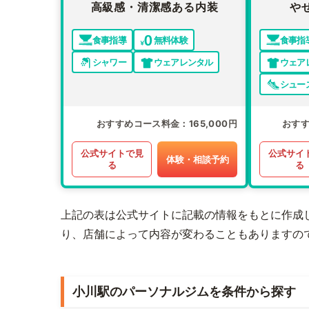
高級感・清潔感ある内装
や
食事指導
無料体験
食事指
シャワー
ウェアレンタル
ウェア
シュー
おすすめコース料金
165,000円
おす
公式サイトで見
公式サイ
体験・相談予約
る
る
上記の表は公式サイトに記載の情報をもとに作成
り、店舗によって内容が変わることもありますの
小川駅のパーソナルジムを条件から探す