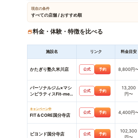
現在の条件
すべての店舗 / おすすめ順
料金・体験・特徴を比べる
施設名
リンク
料金目安
かたぎり塾久米川店
8,800円
公式
予約
パーソナルジム×マシ
13,200
公式
予約
ンピラティスFit-me西
円〜
国分寺店
キャンペーン中
4,400円
公式
予約
FIT＆CORE国分寺店
102,300
ビヨンド国分寺店
公式
予約
円〜