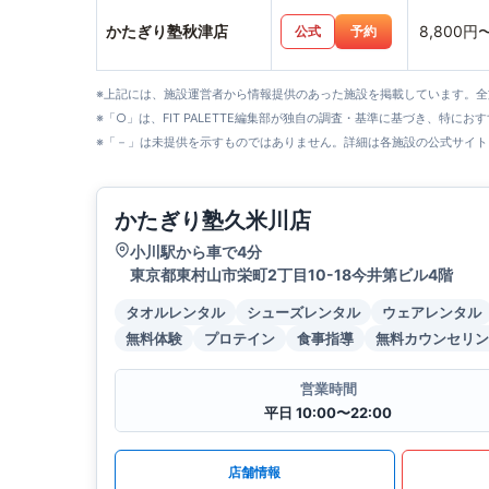
かたぎり塾秋津店
8,800円
公式
予約
※上記には、施設運営者から情報提供のあった施設を掲載しています。
※「○」は、FIT PALETTE編集部が独自の調査・基準に基づき、特にお
※「－」は未提供を示すものではありません。詳細は各施設の公式サイト
かたぎり塾久米川店
小川駅から車で4分
東京都東村山市栄町2丁目10-18今井第ビル4階
タオルレンタル
シューズレンタル
ウェアレンタル
無料体験
プロテイン
食事指導
無料カウンセリン
営業時間
平日 10:00〜22:00
店舗情報