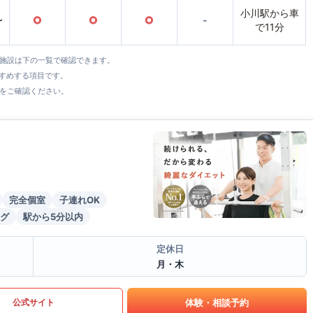
小川駅から車
〜
○
○
○
-
で11分
全施設は下の一覧で確認できます。
すすめする項目です。
をご確認ください。
完全個室
子連れOK
グ
駅から5分以内
定休日
月・木
体験・相談予約
公式サイト