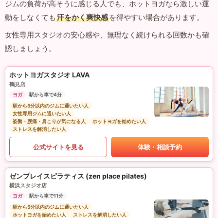
ジムの負荷が高そうに感じる人でも、ホットヨガなら激しい運
動をしなくても
汗をかく爽快感
を得やすい場合があります。
女性専用スタジオの安心感や、無理なく続けられる回数かも確
認しましょう。
ホットヨガスタジオ LAVA
鶴見店
ヨガ
駅から車で4分
駅から5分以内のジムに通いたい人
女性専用ジムに通いたい人
姿勢・腰痛・肩こりが気になる人
ホットヨガを始めたい人
ストレスを解消したい人
公式サイトを見る
体験・相談予約
ゼンプレイスピラティス (zen place pilates)
横浜スタジオ店
ヨガ
駅から車で11分
駅から5分以内のジムに通いたい人
ホットヨガを始めたい人
ストレスを解消したい人