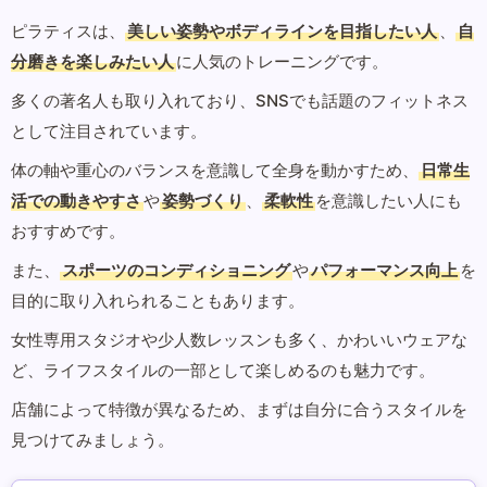
ピラティスは、
美しい姿勢やボディラインを目指したい人
、
自
分磨きを楽しみたい人
に人気のトレーニングです。
多くの著名人も取り入れており、SNSでも話題のフィットネス
として注目されています。
体の軸や重心のバランスを意識して全身を動かすため、
日常生
活での動きやすさ
や
姿勢づくり
、
柔軟性
を意識したい人にも
おすすめです。
また、
スポーツのコンディショニング
や
パフォーマンス向上
を
目的に取り入れられることもあります。
女性専用スタジオや少人数レッスンも多く、かわいいウェアな
ど、ライフスタイルの一部として楽しめるのも魅力です。
店舗によって特徴が異なるため、まずは自分に合うスタイルを
見つけてみましょう。