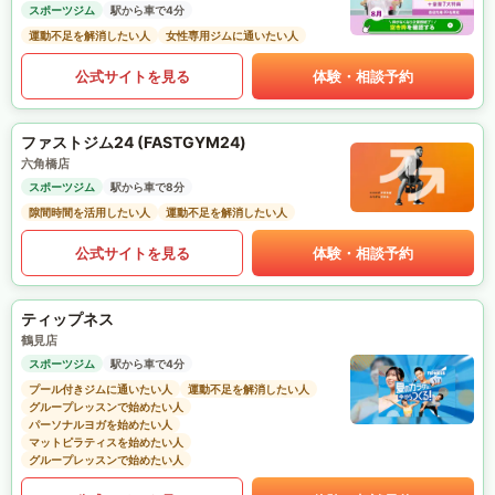
スポーツジム
駅から車で4分
運動不足を解消したい人
女性専用ジムに通いたい人
公式サイトを見る
体験・相談予約
ファストジム24 (FASTGYM24)
六角橋店
スポーツジム
駅から車で8分
隙間時間を活用したい人
運動不足を解消したい人
公式サイトを見る
体験・相談予約
ティップネス
鶴見店
スポーツジム
駅から車で4分
プール付きジムに通いたい人
運動不足を解消したい人
グループレッスンで始めたい人
パーソナルヨガを始めたい人
マットピラティスを始めたい人
グループレッスンで始めたい人