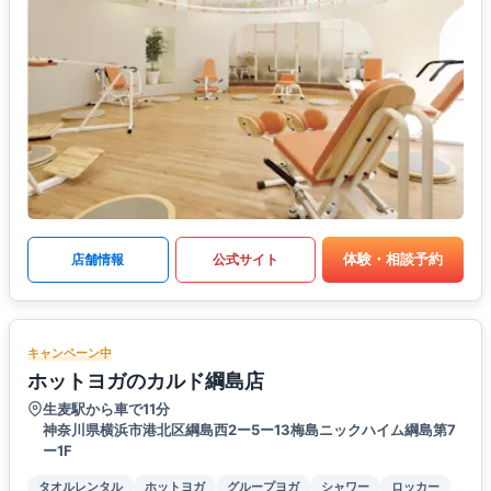
体験・相談予約
店舗情報
公式サイト
キャンペーン中
ホットヨガのカルド綱島店
生麦駅から車で11分
神奈川県横浜市港北区綱島西2ー5ー13梅島ニックハイム綱島第7
ー1F
タオルレンタル
ホットヨガ
グループヨガ
シャワー
ロッカー