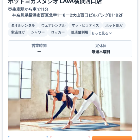
ホットヨガスタジオ LAVA横浜西口店
生麦駅から車で11分
神奈川県横浜市西区北幸1ー8ー2犬山西口ビルヂングB1･B2F
タオルレンタル
ウェアレンタル
マットピラティス
ホットヨガ
常温ヨガ
シャワー
ロッカー
他店舗利用
もっと見る
営業時間
定休日
ー
毎週木曜日