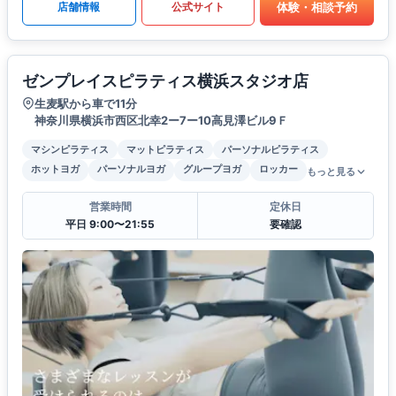
体験・相談予約
店舗情報
公式サイト
ゼンプレイスピラティス横浜スタジオ店
生麦駅から車で11分
神奈川県横浜市西区北幸2ー7ー10高見澤ビル9Ｆ
マシンピラティス
マットピラティス
パーソナルピラティス
ホットヨガ
パーソナルヨガ
グループヨガ
ロッカー
もっと見る
営業時間
定休日
平日 9:00〜21:55
要確認