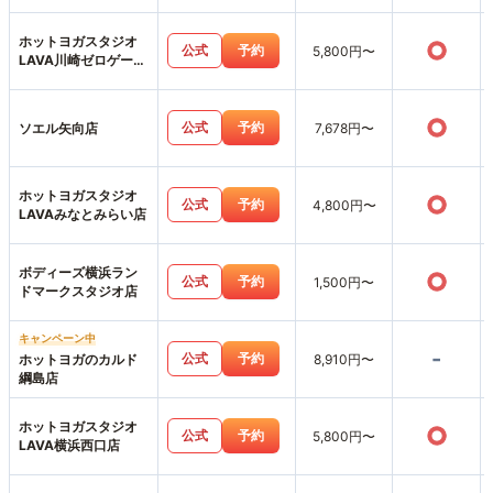
ホットヨガスタジオ
○
公式
予約
5,800円〜
LAVA川崎ゼロゲート
店
○
公式
予約
ソエル矢向店
7,678円〜
ホットヨガスタジオ
○
公式
予約
4,800円〜
LAVAみなとみらい店
ボディーズ横浜ラン
○
公式
予約
1,500円〜
ドマークスタジオ店
キャンペーン中
-
公式
予約
ホットヨガのカルド
8,910円〜
綱島店
ホットヨガスタジオ
○
公式
予約
5,800円〜
LAVA横浜西口店