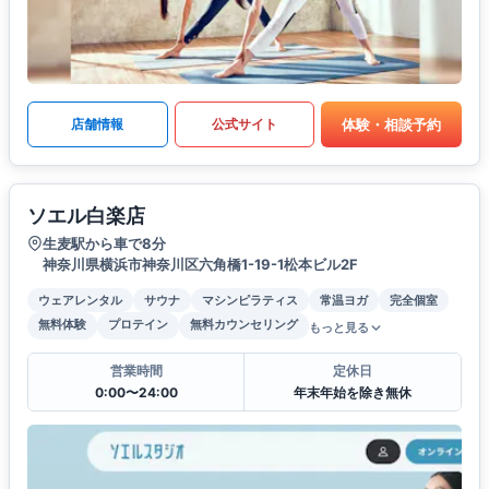
体験・相談予約
店舗情報
公式サイト
ソエル白楽店
生麦駅から車で8分
神奈川県横浜市神奈川区六角橋1-19-1松本ビル2F
ウェアレンタル
サウナ
マシンピラティス
常温ヨガ
完全個室
無料体験
プロテイン
無料カウンセリング
もっと見る
営業時間
定休日
0:00〜24:00
年末年始を除き無休