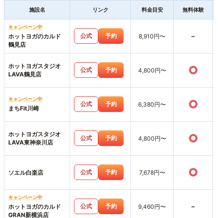
施設名
リンク
料金目安
無料体験
キャンペーン中
-
公式
予約
ホットヨガのカルド
8,910円〜
鶴見店
ホットヨガスタジオ
○
公式
予約
4,800円〜
LAVA鶴見店
キャンペーン中
○
公式
予約
6,380円〜
まちFit川崎
ホットヨガスタジオ
○
公式
予約
4,800円〜
LAVA東神奈川店
○
公式
予約
ソエル白楽店
7,678円〜
キャンペーン中
-
公式
予約
ホットヨガのカルド
9,460円〜
GRAN新横浜店