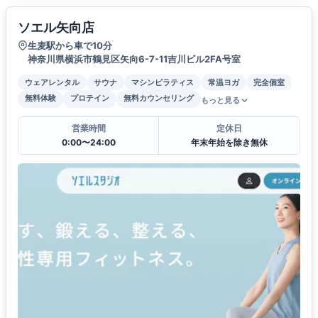
ソエル矢向店
生麦駅から車で10分
神奈川県横浜市鶴見区矢向6-7-11吉川ビル2FA号室
ウェアレンタル
サウナ
マシンピラティス
常温ヨガ
完全個室
無料体験
プロテイン
無料カウンセリング
もっと見る
営業時間
定休日
0:00〜24:00
年末年始を除き無休