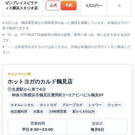
ゼンプレイスピラテ
-
公式
予約
9,625円〜
ィス横浜スタジオ店
※上記には、施設運営者から情報提供のあった施設を掲載しています。全施設は下の一
覧で確認できます。
※「○」は、FIT PALETTE編集部が独自の調査・基準に基づき、特におすすめする項目
です。
※「－」は未提供を示すものではありません。詳細は各施設の公式サイトをご確認くだ
さい。
キャンペーン中
ホットヨガのカルド鶴見店
生麦駅から車で4分
神奈川県横浜市鶴見区豊岡町2ー2アビバビル鶴見6F
タオルレンタル
ホットヨガ
グループヨガ
シャワー
ロッカー
他店舗利用
水素水
24時間営業
駅から5分以内
営業時間
定休日
平日 9:30〜23:00
毎月6日