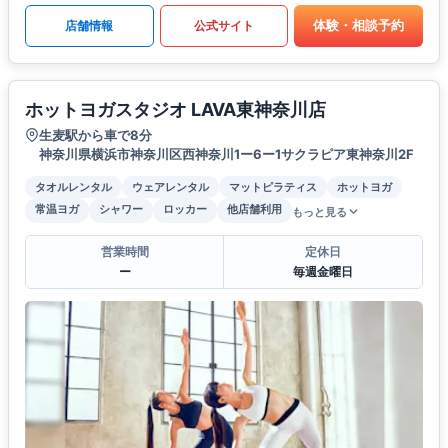
体験・相談予約
店舗情報
公式サイト
ホットヨガスタジオ LAVA東神奈川店
生麦駅から車で8分
神奈川県横浜市神奈川区西神奈川1ー6ー1サクラピア東神奈川2F
タオルレンタル
ウェアレンタル
マットピラティス
ホットヨガ
常温ヨガ
シャワー
ロッカー
他店舗利用
もっと見る
営業時間
定休日
ー
毎週金曜日