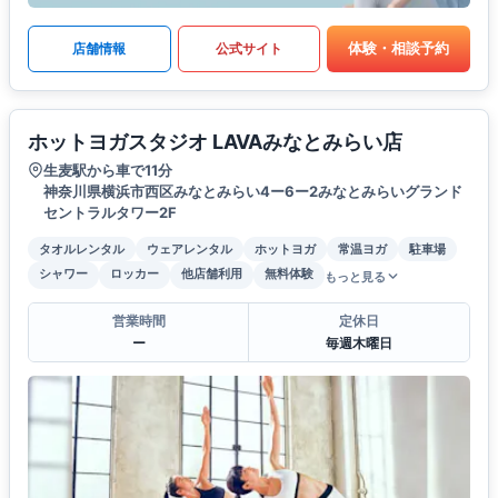
体験・相談予約
店舗情報
公式サイト
ホットヨガスタジオ LAVAみなとみらい店
生麦駅から車で11分
神奈川県横浜市西区みなとみらい4ー6ー2みなとみらいグランド
セントラルタワー2F
タオルレンタル
ウェアレンタル
ホットヨガ
常温ヨガ
駐車場
シャワー
ロッカー
他店舗利用
無料体験
もっと見る
営業時間
定休日
ー
毎週木曜日