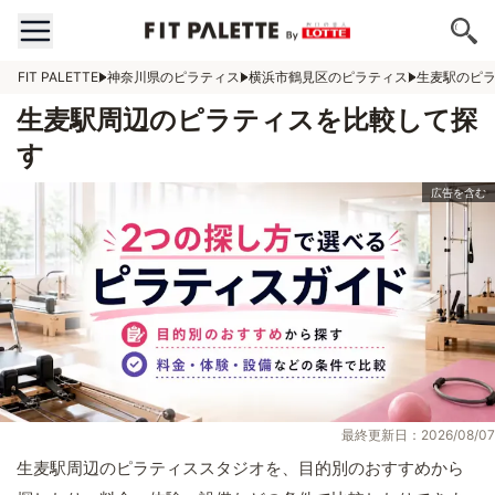
FIT PALETTE
神奈川県のピラティス
横浜市鶴見区のピラティス
生麦駅のピ
生麦駅周辺のピラティスを比較して探
す
最終更新日：2026/08/07
生麦駅周辺のピラティススタジオを、目的別のおすすめから