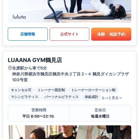
体験・相談予約
店舗情報
公式サイト
LUAANA GYM鶴見店
生麦駅から車で5分
神奈川県横浜市鶴見区鶴見中央２丁目２−４ 鶴見ダイカンプラザ
103号室
キャンセル可
トレーナー固定制
トレーナーローテーション制
マシンピラティス
パーソナルピラティス
体組成計
もっと見る
営業時間
定休日
平日 8:00〜22:10.
毎週水曜日