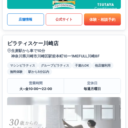
体験・相談予約
店舗情報
公式サイト
ピラティスケー川崎店
生麦駅から車で10分
神奈川県川崎市川崎区駅前本町10ー1MEFULL川崎8F
マシンピラティス
グループピラティス
子連れOK
他店舗利用
無料体験
駅から5分以内
営業時間
定休日
火~金10:00〜22:00
毎週月曜日