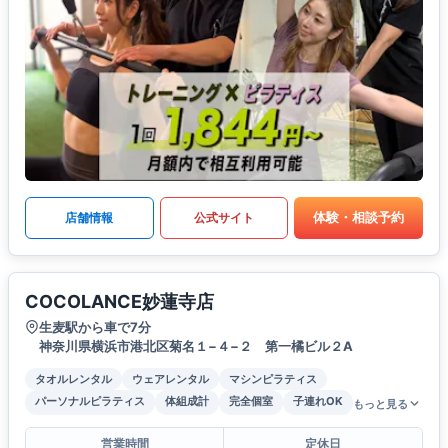
体験・相談予約
店舗情報
公式サイト
COCOLANCE妙蓮寺店
生麦駅から車で7分
神奈川県横浜市港北区菊名１−４−２ 第一橘ビル２A
タオルレンタル
ウェアレンタル
マシンピラティス
パーソナルピラティス
体組成計
完全個室
子連れOK
もっと見る
営業時間
定休日