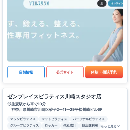
体験・相談予約
店舗情報
公式サイト
ゼンプレイスピラティス川崎スタジオ店
生麦駅から車で10分
神奈川県川崎市川崎区砂子2ー11ー29平松川崎ビル6F
マシンピラティス
マットピラティス
パーソナルピラティス
グループピラティス
ロッカー
体組成計
他店舗利用
もっと見る