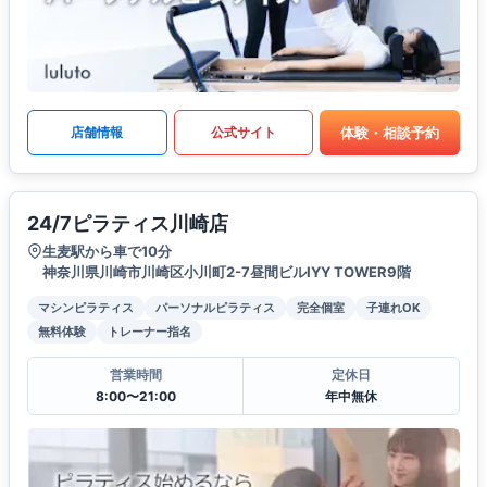
体験・相談予約
店舗情報
公式サイト
24/7ピラティス川崎店
生麦駅から車で10分
神奈川県川崎市川崎区小川町2-7昼間ビルIYY TOWER9階
マシンピラティス
パーソナルピラティス
完全個室
子連れOK
無料体験
トレーナー指名
営業時間
定休日
8:00〜21:00
年中無休