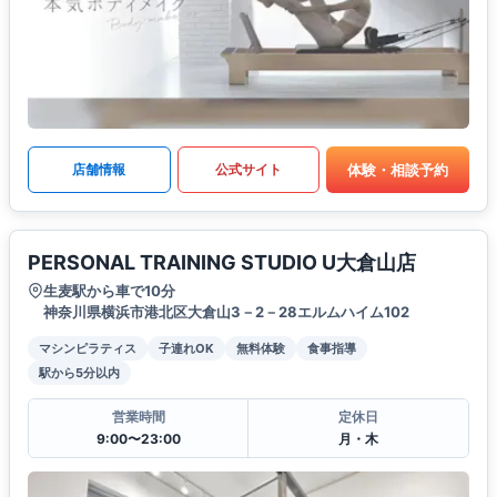
体験・相談予約
店舗情報
公式サイト
PERSONAL TRAINING STUDIO U大倉山店
生麦駅から車で10分
神奈川県横浜市港北区大倉山3－2－28エルムハイム102
マシンピラティス
子連れOK
無料体験
食事指導
駅から5分以内
営業時間
定休日
9:00〜23:00
月・木