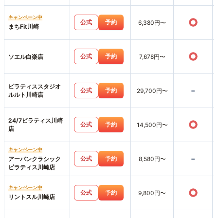
キャンペーン中
○
公式
予約
6,380円〜
まちFit川崎
○
公式
予約
ソエル白楽店
7,678円〜
ピラティススタジオ
-
公式
予約
29,700円〜
ルルト川崎店
24/7ピラティス川崎
○
公式
予約
14,500円〜
店
キャンペーン中
-
公式
予約
アーバンクラシック
8,580円〜
ピラティス川崎店
キャンペーン中
○
公式
予約
9,800円〜
リントスル川崎店