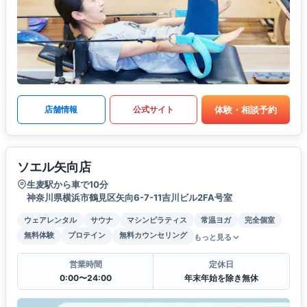
体験・相談予約
店舗情報
公式サイト
ソエル矢向店
生麦駅から車で10分
神奈川県横浜市鶴見区矢向6-7-11吉川ビル2FA号室
ウェアレンタル
サウナ
マシンピラティス
常温ヨガ
完全個室
無料体験
プロテイン
無料カウンセリング
もっと見る
営業時間
定休日
0:00〜24:00
年末年始を除き無休