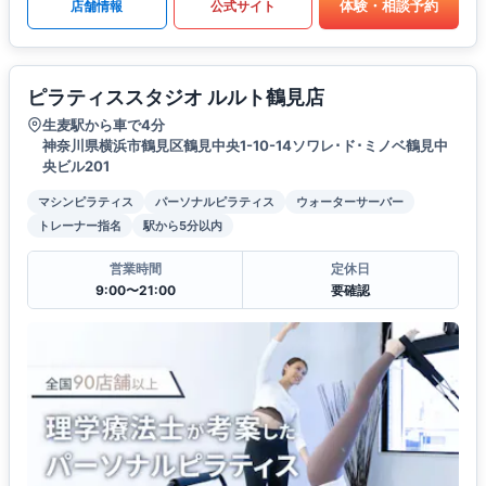
体験・相談予約
店舗情報
公式サイト
ピラティススタジオ ルルト鶴見店
生麦駅から車で4分
神奈川県横浜市鶴見区鶴見中央1-10-14ソワレ･ド･ミノベ鶴見中
央ビル201
マシンピラティス
パーソナルピラティス
ウォーターサーバー
トレーナー指名
駅から5分以内
営業時間
定休日
9:00〜21:00
要確認