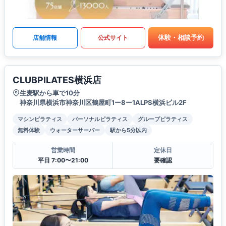
体験・相談予約
店舗情報
公式サイト
CLUBPILATES横浜店
生麦駅から車で10分
神奈川県横浜市神奈川区鶴屋町1ー8ー1ALPS横浜ビル2F
マシンピラティス
パーソナルピラティス
グループピラティス
無料体験
ウォーターサーバー
駅から5分以内
営業時間
定休日
平日 7:00〜21:00
要確認