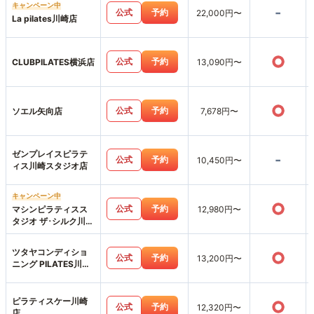
キャンペーン中
-
公式
予約
22,000円〜
La pilates川崎店
○
公式
予約
CLUBPILATES横浜店
13,090円〜
○
公式
予約
ソエル矢向店
7,678円〜
ゼンプレイスピラテ
-
公式
予約
10,450円〜
ィス川崎スタジオ店
キャンペーン中
○
公式
予約
マシンピラティスス
12,980円〜
タジオ ザ･シルク川崎
店
ツタヤコンディショ
○
公式
予約
13,200円〜
ニング PILATES川崎
駅前店
ピラティスケー川崎
○
公式
予約
12,320円〜
店