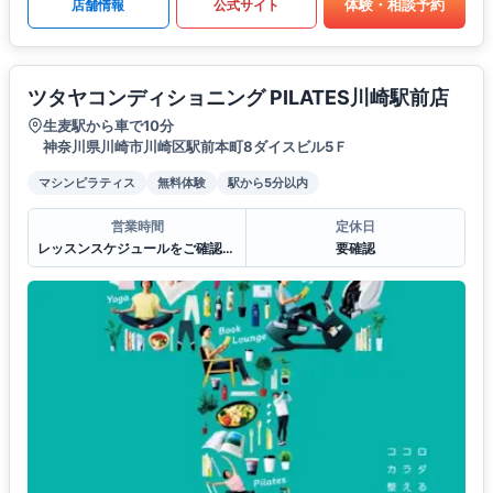
体験・相談予約
店舗情報
公式サイト
ツタヤコンディショニング PILATES川崎駅前店
生麦駅から車で10分
神奈川県川崎市川崎区駅前本町8ダイスビル5Ｆ
マシンピラティス
無料体験
駅から5分以内
営業時間
定休日
レッスンスケジュールをご確認ください。
要確認