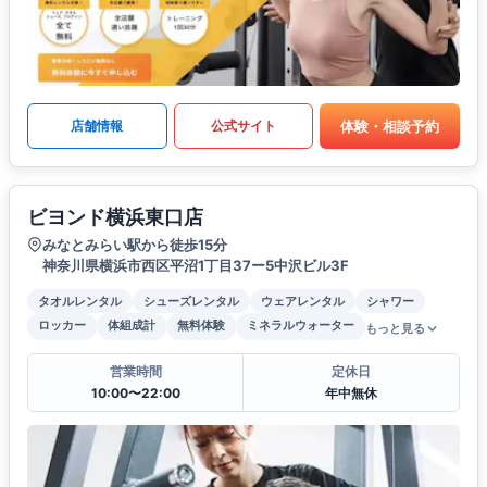
体験・相談予約
店舗情報
公式サイト
ビヨンド横浜東口店
みなとみらい駅から徒歩15分
神奈川県横浜市西区平沼1丁目37ー5中沢ビル3F
タオルレンタル
シューズレンタル
ウェアレンタル
シャワー
ロッカー
体組成計
無料体験
ミネラルウォーター
もっと見る
営業時間
定休日
10:00〜22:00
年中無休