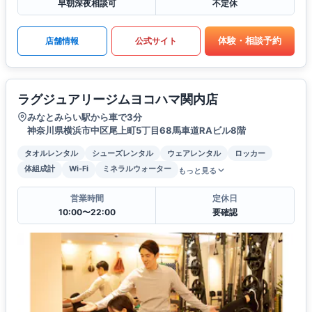
早朝深夜相談可
不定休
体験・相談予約
店舗情報
公式サイト
ラグジュアリージムヨコハマ関内店
みなとみらい駅から車で3分
神奈川県横浜市中区尾上町5丁目68馬車道RAビル8階
タオルレンタル
シューズレンタル
ウェアレンタル
ロッカー
体組成計
Wi-Fi
ミネラルウォーター
もっと見る
営業時間
定休日
10:00〜22:00
要確認