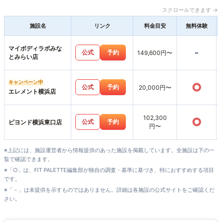
スクロールできます →
施設名
リンク
料金目安
無料体験
マイボディラボみな
-
公式
予約
149,600円〜
とみらい店
キャンペーン中
○
公式
予約
20,000円〜
エレメント横浜店
102,300
○
公式
予約
ビヨンド横浜東口店
円〜
※上記には、施設運営者から情報提供のあった施設を掲載しています。全施設は下の一
覧で確認できます。
※「○」は、FIT PALETTE編集部が独自の調査・基準に基づき、特におすすめする項目
です。
※「－」は未提供を示すものではありません。詳細は各施設の公式サイトをご確認くだ
さい。