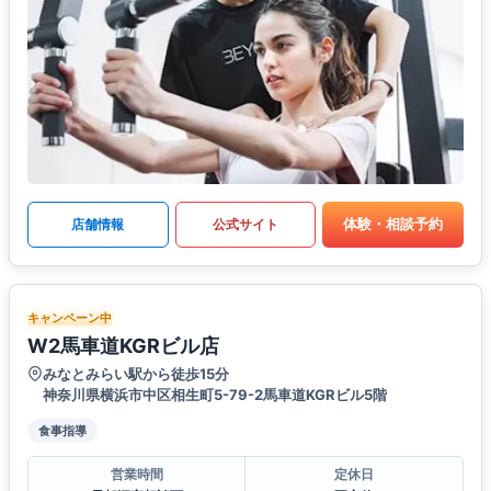
体験・相談予約
店舗情報
公式サイト
キャンペーン中
W2馬車道KGRビル店
みなとみらい駅から徒歩15分
神奈川県横浜市中区相生町5-79-2馬車道KGRビル5階
食事指導
営業時間
定休日