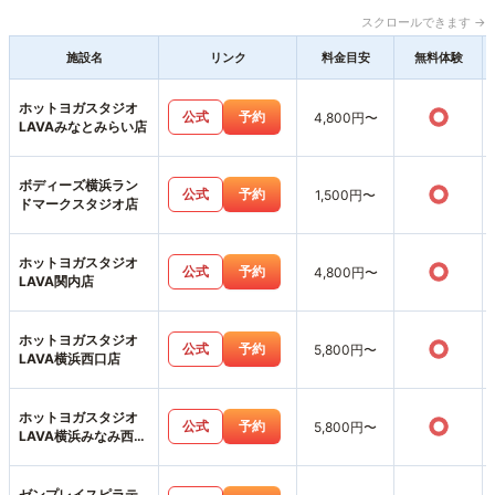
スクロールできます →
施設名
リンク
料金目安
無料体験
ホットヨガスタジオ
○
公式
予約
4,800円〜
LAVAみなとみらい店
ボディーズ横浜ラン
○
公式
予約
1,500円〜
ドマークスタジオ店
ホットヨガスタジオ
○
公式
予約
4,800円〜
LAVA関内店
ホットヨガスタジオ
○
公式
予約
5,800円〜
LAVA横浜西口店
ホットヨガスタジオ
○
公式
予約
5,800円〜
LAVA横浜みなみ西口
店
ゼンプレイスピラテ