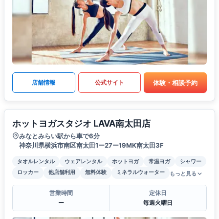
体験・相談予約
店舗情報
公式サイト
ホットヨガスタジオ LAVA南太田店
みなとみらい駅から車で6分
神奈川県横浜市南区南太田1ー27ー19MK南太田3F
タオルレンタル
ウェアレンタル
ホットヨガ
常温ヨガ
シャワー
ロッカー
他店舗利用
無料体験
ミネラルウォーター
もっと見る
営業時間
定休日
ー
毎週火曜日