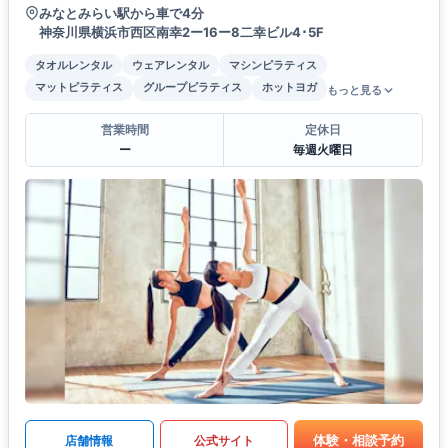
みなとみらい駅から車で4分
神奈川県横浜市西区南幸2ー16ー8二幸ビル4･5F
タオルレンタル
ウェアレンタル
マシンピラティス
マットピラティス
グループピラティス
ホットヨガ
もっと見る
営業時間
定休日
ー
毎週火曜日
体験・相談予約
店舗情報
公式サイト