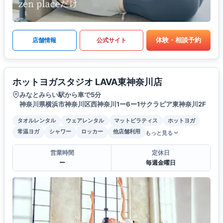
体験・相談予約
店舗情報
公式サイト
ホットヨガスタジオ LAVA東神奈川店
みなとみらい駅から車で5分
神奈川県横浜市神奈川区西神奈川1ー6ー1サクラピア東神奈川2F
タオルレンタル
ウェアレンタル
マットピラティス
ホットヨガ
常温ヨガ
シャワー
ロッカー
他店舗利用
もっと見る
営業時間
定休日
ー
毎週金曜日