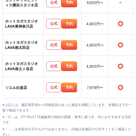
-
公式
予約
9,625円〜
ィス横浜スタジオ店
ホットヨガスタジオ
○
公式
予約
4,800円〜
LAVA東神奈川店
ホットヨガスタジオ
○
公式
予約
4,800円〜
LAVA南太田店
ホットヨガスタジオ
○
公式
予約
4,800円〜
LAVA保土ヶ谷店
○
公式
予約
ソエル白楽店
7,678円〜
※上記には、施設運営者から情報提供のあった施設を掲載しています。全施設は下の一
覧で確認できます。
※「○」は、FIT PALETTE編集部が独自の調査・基準に基づき、特におすすめする項目
です。
※「－」は未提供を示すものではありません。詳細は各施設の公式サイトをご確認くだ
さい。