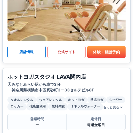
体験・相談予約
店舗情報
公式サイト
ホットヨガスタジオ LAVA関内店
みなとみらい駅から車で3分
神奈川県横浜市中区真砂町3ー33セルテビル8F
タオルレンタル
ウェアレンタル
ホットヨガ
常温ヨガ
シャワー
ロッカー
他店舗利用
無料体験
ミネラルウォーター
もっと見る
営業時間
定休日
ー
毎週金曜日