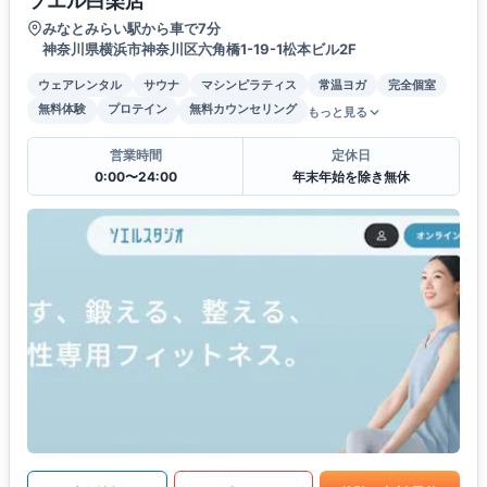
ソエル白楽店
みなとみらい駅から車で7分
神奈川県横浜市神奈川区六角橋1-19-1松本ビル2F
ウェアレンタル
サウナ
マシンピラティス
常温ヨガ
完全個室
無料体験
プロテイン
無料カウンセリング
もっと見る
営業時間
定休日
0:00〜24:00
年末年始を除き無休