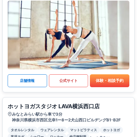
体験・相談予約
店舗情報
公式サイト
ホットヨガスタジオ LAVA横浜西口店
みなとみらい駅から車で3分
神奈川県横浜市西区北幸1ー8ー2犬山西口ビルヂングB1･B2F
タオルレンタル
ウェアレンタル
マットピラティス
ホットヨガ
常温ヨガ
シャワー
ロッカー
他店舗利用