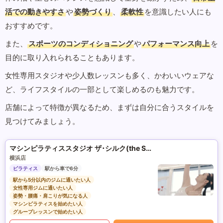
活での動きやすさ
や
姿勢づくり
、
柔軟性
を意識したい人にも
おすすめです。
また、
スポーツのコンディショニング
や
パフォーマンス向上
を
目的に取り入れられることもあります。
女性専用スタジオや少人数レッスンも多く、かわいいウェアな
ど、ライフスタイルの一部として楽しめるのも魅力です。
店舗によって特徴が異なるため、まずは自分に合うスタイルを
見つけてみましょう。
マシンピラティススタジオ ザ･シルク(the SILK)
横浜店
ピラティス
駅から車で6分
駅から5分以内のジムに通いたい人
女性専用ジムに通いたい人
姿勢・腰痛・肩こりが気になる人
マシンピラティスを始めたい人
グループレッスンで始めたい人