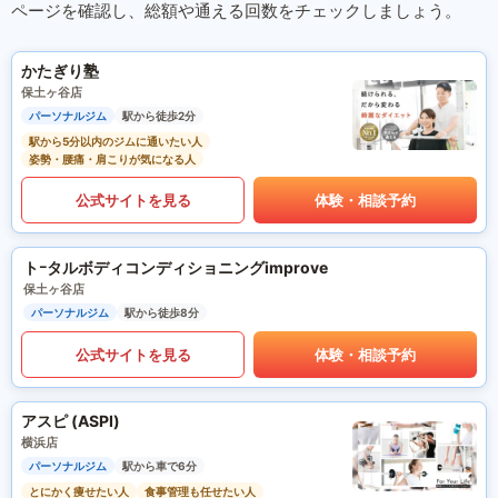
ページを確認し、総額や通える回数をチェックしましょう。
かたぎり塾
保土ヶ谷店
パーソナルジム
駅から徒歩2分
駅から5分以内のジムに通いたい人
姿勢・腰痛・肩こりが気になる人
公式サイトを見る
体験・相談予約
トｰタルボディコンディショニングimprove
保土ヶ谷店
パーソナルジム
駅から徒歩8分
公式サイトを見る
体験・相談予約
アスピ (ASPI)
横浜店
パーソナルジム
駅から車で6分
とにかく痩せたい人
食事管理も任せたい人