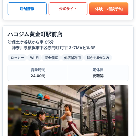
体験・相談予約
店舗情報
公式サイト
ハコジム黄金町駅前店
保土ケ谷駅から車で5分
神奈川県横浜市中区赤門町1丁目3-7MVビル3F
ロッカー
Wi-Fi
完全個室
他店舗利用
駅から5分以内
営業時間
定休日
24:00間
要確認