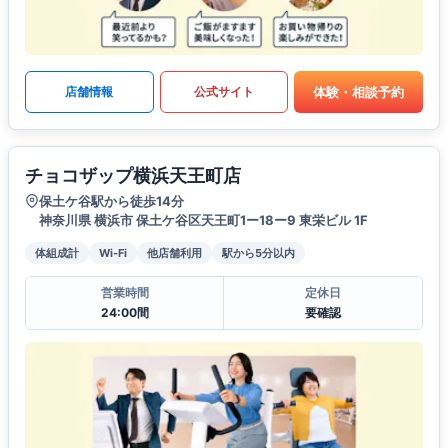
体験・相談予約
店舗情報
公式サイト
チョコザップ横浜天王町店
保土ケ谷駅から徒歩14分
神奈川県 横浜市 保土ケ谷区天王町1ー18ー9 東栄ビル 1F
体組成計
Wi-Fi
他店舗利用
駅から5分以内
営業時間
定休日
24:00間
要確認