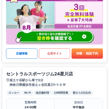
体験・相談予約
店舗情報
公式サイト
セントラルスポーツジム24星川店
保土ケ谷駅から車で3分
神奈川県横浜市保土ヶ谷区星川1-1-3 1F
ロッカー
Wi-Fi
他店舗利用
24時間営業
駅から5分以内
営業時間
定休日
24:00間
年中無休