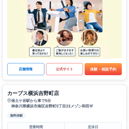
体験・相談予約
店舗情報
公式サイト
カーブス横浜吉野町店
保土ケ谷駅から車で5分
神奈川県横浜市南区吉野町5丁目22メゾン和田1F
無料体験
営業時間
定休日