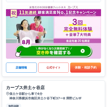
体験・相談予約
店舗情報
公式サイト
カーブス井土ヶ谷店
保土ケ谷駅から車で4分
神奈川県横浜市南区井土ケ谷下町37ー8 澤野ビル1F
無料体験