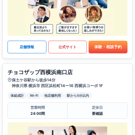
体験・相談予約
店舗情報
公式サイト
チョコザップ西横浜南口店
保土ケ谷駅から徒歩14分
神奈川県 横浜市 西区浜松町14ー16 西横浜コーポ 1F
体組成計
Wi-Fi
他店舗利用
駅から5分以内
営業時間
定休日
24:00間
要確認