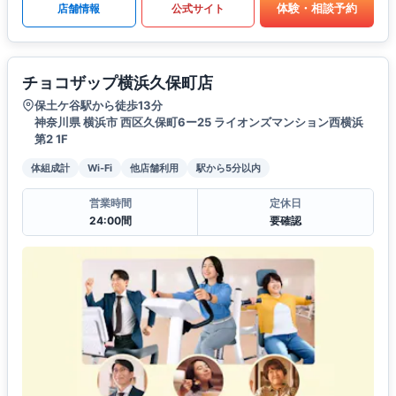
体験・相談予約
店舗情報
公式サイト
チョコザップ横浜久保町店
保土ケ谷駅から徒歩13分
神奈川県 横浜市 西区久保町6ー25 ライオンズマンション西横浜
第2 1F
体組成計
Wi-Fi
他店舗利用
駅から5分以内
営業時間
定休日
24:00間
要確認