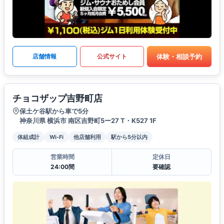
体験・相談予約
店舗情報
公式サイト
チョコザップ吉野町店
保土ケ谷駅から車で5分
神奈川県 横浜市 南区吉野町5ー27 T・K527 1F
体組成計
Wi-Fi
他店舗利用
駅から5分以内
営業時間
定休日
24:00間
要確認