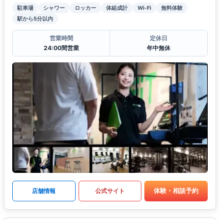
駐車場
シャワー
ロッカー
体組成計
Wi-Fi
無料体験
駅から5分以内
営業時間
定休日
24:00間営業
年中無休
体験・相談予約
店舗情報
公式サイト