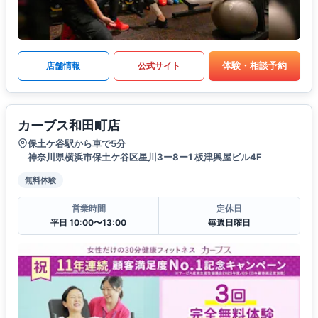
体験・相談予約
店舗情報
公式サイト
カーブス和田町店
保土ケ谷駅から車で5分
神奈川県横浜市保土ケ谷区星川3ー8ー1 板津興屋ビル4F
無料体験
営業時間
定休日
平日 10:00〜13:00
毎週日曜日