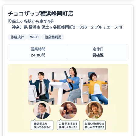
チョコザップ横浜峰岡町店
保土ケ谷駅から車で4分
神奈川県 横浜市 保土ヶ谷区峰岡町2ー326ー2 プルミエーヌ 1F
体組成計
Wi-Fi
他店舗利用
営業時間
定休日
24:00間
要確認