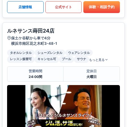
体験・相談予約
店舗情報
公式サイト
ルネサンス蒔田24店
保土ケ谷駅から車で4分
横浜市南区花之木町3-48-1
タオルレンタル
シューズレンタル
ウェアレンタル
レッスン振替可
キャンセル可
プール
サウナ
もっと見る
営業時間
定休日
24:00間
火曜日