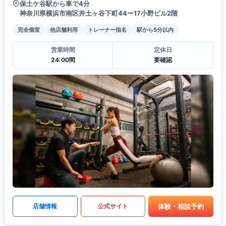
保土ケ谷駅から車で4分
神奈川県横浜市南区井土ヶ谷下町44ー17小野ビル2階
完全個室
他店舗利用
トレーナー指名
駅から5分以内
営業時間
定休日
24:00間
要確認
体験・相談予約
店舗情報
公式サイト