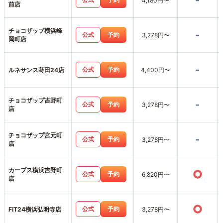
-
4,180円〜
前店
チョコザップ横浜峰
-
公式
予約
3,278円〜
岡町店
-
公式
予約
ルネサンス蒔田24店
4,400円〜
チョコザップ吉野町
-
公式
予約
3,278円〜
店
チョコザップ宮元町
-
公式
予約
3,278円〜
店
カーブス横浜吉野町
○
公式
予約
6,820円〜
店
○
公式
予約
FiT24横浜弘明寺店
3,278円〜