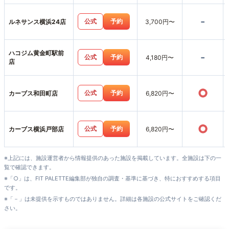
-
公式
予約
ルネサンス横浜24店
3,700円〜
ハコジム黄金町駅前
-
公式
予約
4,180円〜
店
○
公式
予約
カーブス和田町店
6,820円〜
○
公式
予約
カーブス横浜戸部店
6,820円〜
※上記には、施設運営者から情報提供のあった施設を掲載しています。全施設は下の一
覧で確認できます。
※「○」は、FIT PALETTE編集部が独自の調査・基準に基づき、特におすすめする項目
です。
※「－」は未提供を示すものではありません。詳細は各施設の公式サイトをご確認くだ
さい。