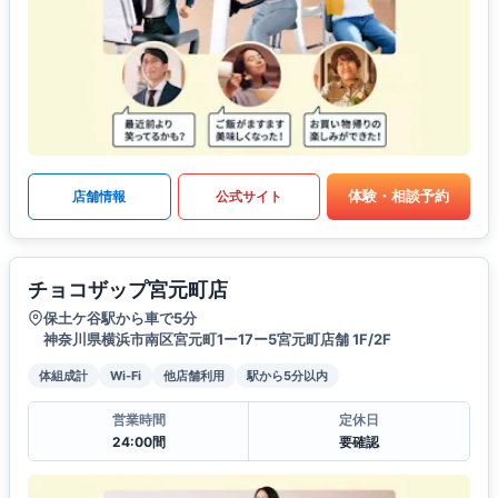
体験・相談予約
店舗情報
公式サイト
チョコザップ宮元町店
保土ケ谷駅から車で5分
神奈川県横浜市南区宮元町1ー17ー5宮元町店舗 1F/2F
体組成計
Wi-Fi
他店舗利用
駅から5分以内
営業時間
定休日
24:00間
要確認