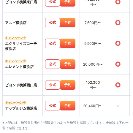
○
公式
予約
ビヨンド横浜東口店
円〜
○
公式
予約
アスピ横浜店
7,600円〜
キャンペーン中
○
公式
予約
エクササイズコーチ
9,900円〜
横浜店
キャンペーン中
○
公式
予約
20,000円〜
エレメント横浜店
102,300
○
公式
予約
ビヨンド横浜西口店
円〜
キャンペーン中
-
公式
予約
20,460円〜
アップルジム横浜店
※上記には、施設運営者から情報提供のあった施設を掲載しています。全施設は下の一
覧で確認できます。