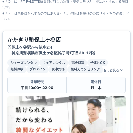
※「○」は、FIT PALETTE編集部が独自の調査・基準に基づき、特におすすめする項目
です。
※「－」は未提供を示すものではありません。詳細は各施設の公式サイトをご確認くだ
さい。
かたぎり塾保土ヶ谷店
保土ケ谷駅から徒歩2分
神奈川県横浜市保土ケ谷区帷子町1丁目39-1 2階
シューズレンタル
ウェアレンタル
完全個室
子連れOK
無料体験
プロテイン
食事指導
無料カウンセリング
もっと見る
営業時間
定休日
平日 10:00〜22:00
月・木