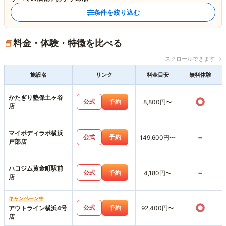
条件を絞り込む
料金・体験・特徴を比べる
スクロールできます →
施設名
リンク
料金目安
無料体験
かたぎり塾保土ヶ谷
○
公式
予約
8,800円〜
店
マイボディラボ横浜
-
公式
予約
149,600円〜
戸部店
ハコジム黄金町駅前
-
公式
予約
4,180円〜
店
キャンペーン中
○
公式
予約
アウトライン横浜4号
92,400円〜
店