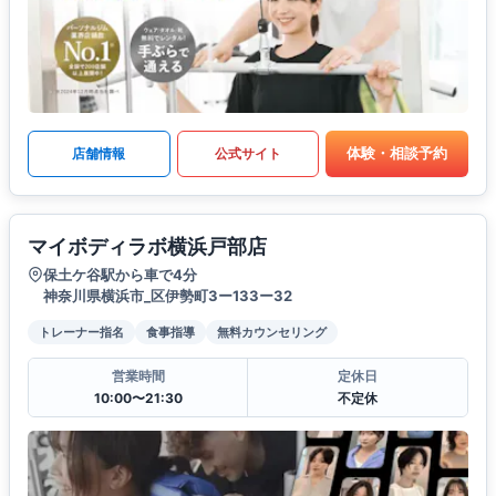
体験・相談予約
店舗情報
公式サイト
マイボディラボ横浜戸部店
保土ケ谷駅から車で4分
神奈川県横浜市_区伊勢町3ー133ー32
トレーナー指名
食事指導
無料カウンセリング
営業時間
定休日
10:00〜21:30
不定休