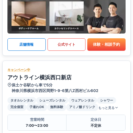
体験・相談予約
店舗情報
公式サイト
キャンペーン中
アウトライン横浜西口新店
保土ケ谷駅から車で5分
神奈川県横浜市西区岡野1-9-6第八Z西村ビル602
タオルレンタル
シューズレンタル
ウェアレンタル
シャワー
完全個室
子連れOK
無料体験
アミノ酸ドリンク
もっと見る
営業時間
定休日
7:00〜23:00
不定休