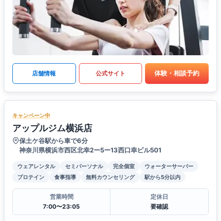
体験・相談予約
店舗情報
公式サイト
キャンペーン中
アップルジム横浜店
保土ケ谷駅から車で6分
神奈川県横浜市西区北幸2ー5ー13西口幸ビル501
ウェアレンタル
セミパーソナル
完全個室
ウォーターサーバー
プロテイン
食事指導
無料カウンセリング
駅から5分以内
営業時間
定休日
7:00〜23:05
要確認