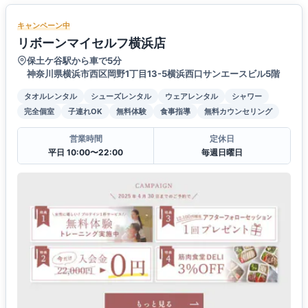
キャンペーン中
リボーンマイセルフ横浜店
保土ケ谷駅から車で5分
神奈川県横浜市西区岡野1丁目13-5横浜西口サンエースビル5階
タオルレンタル
シューズレンタル
ウェアレンタル
シャワー
完全個室
子連れOK
無料体験
食事指導
無料カウンセリング
営業時間
定休日
平日 10:00〜22:00
毎週日曜日