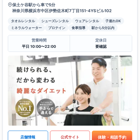
保土ケ谷駅から車で5分
神奈川県横浜市中区伊勢佐木町7丁目151-4YSビル102
タオルレンタル
シューズレンタル
ウェアレンタル
子連れOK
ミネラルウォーター
プロテイン
食事指導
駅から5分以内
営業時間
定休日
平日 10:00〜22:00
要確認
体験・相談予約
店舗情報
公式サイト