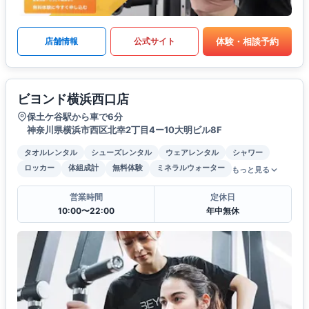
体験・相談予約
店舗情報
公式サイト
ビヨンド横浜西口店
保土ケ谷駅から車で6分
神奈川県横浜市西区北幸2丁目4ー10大明ビル8F
タオルレンタル
シューズレンタル
ウェアレンタル
シャワー
ロッカー
体組成計
無料体験
ミネラルウォーター
もっと見る
営業時間
定休日
10:00〜22:00
年中無休