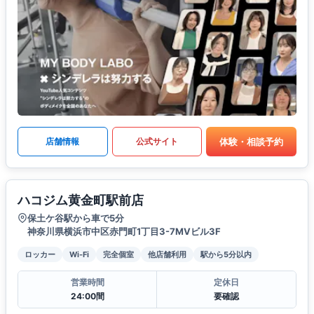
体験・相談予約
店舗情報
公式サイト
ハコジム黄金町駅前店
保土ケ谷駅から車で5分
神奈川県横浜市中区赤門町1丁目3-7MVビル3F
ロッカー
Wi-Fi
完全個室
他店舗利用
駅から5分以内
営業時間
定休日
24:00間
要確認