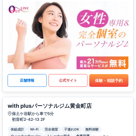
体験・相談予約
店舗情報
公式サイト
with plusパーソナルジム黄金町店
保土ケ谷駅から車で5分
初音町2-42-13 2F
体組成計
Wi-Fi
完全個室
子連れOK
無料体験