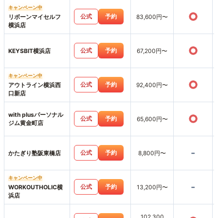
キャンペーン中
○
公式
予約
リボーンマイセルフ
83,600円〜
横浜店
○
公式
予約
KEYSBIT横浜店
67,200円〜
キャンペーン中
○
公式
予約
アウトライン横浜西
92,400円〜
口新店
with plusパーソナル
○
公式
予約
65,600円〜
ジム黄金町店
-
公式
予約
かたぎり塾阪東橋店
8,800円〜
キャンペーン中
-
公式
予約
WORKOUTHOLIC横
13,200円〜
浜店
102,300