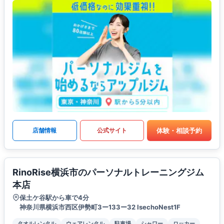
体験・相談予約
店舗情報
公式サイト
RinoRise横浜市のパーソナルトレーニングジム
本店
保土ケ谷駅から車で4分
神奈川県横浜市⻄区伊勢町3ー133ー32 IsechoNest1F
タオルレンタル
ウェアレンタル
駐車場
シャワー
ロッカー