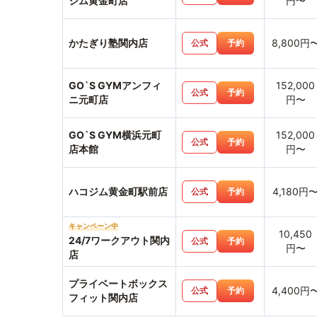
ジム黄金町店
円〜
かたぎり塾関内店
8,800円
公式
予約
GO`S GYMアンフィ
152,000
公式
予約
ニ元町店
円〜
GO`S GYM横浜元町
152,000
公式
予約
店本館
円〜
ハコジム黄金町駅前店
4,180円
公式
予約
キャンペーン中
10,450
24/7ワークアウト関内
公式
予約
円〜
店
プライベートボックス
4,400円
公式
予約
フィット関内店