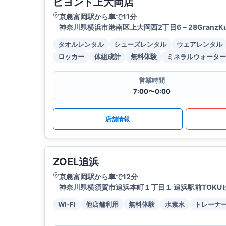
ビヨンド上大岡店
京急富岡駅から車で11分
神奈川県横浜市港南区上大岡西2丁目6－28GranzKura
タオルレンタル
シューズレンタル
ウェアレンタル
ロッカー
体組成計
無料体験
ミネラルウォーター
営業時間
7:00〜0:00
店舗情報
ZOEL追浜
京急富岡駅から車で12分
神奈川県横須賀市追浜本町１丁目１ 追浜駅前TOKUビ
Wi-Fi
他店舗利用
無料体験
水素水
トレーナ