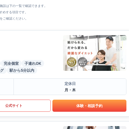
全施設は下の一覧で確認できます。
すすめする項目です。
をご確認ください。
完全個室
子連れOK
グ
駅から5分以内
定休日
月・木
体験・相談予約
公式サイト