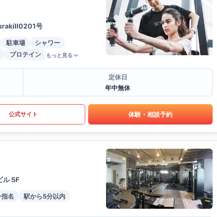
kiII0201号
駐車場
シャワー
プロテイン
もっと見る
定休日
年中無休
体験・相談予約
公式サイト
ル 5F
ー指名
駅から5分以内