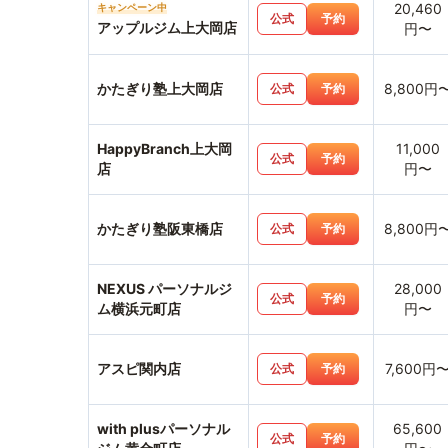
20,460
キャンペーン中
公式
予約
アップルジム上大岡店
円〜
かたぎり塾上大岡店
8,800円
公式
予約
HappyBranch上大岡
11,000
公式
予約
店
円〜
かたぎり塾阪東橋店
8,800円
公式
予約
NEXUS パーソナルジ
28,000
公式
予約
ム横浜元町店
円〜
アスピ関内店
7,600円
公式
予約
with plusパーソナル
65,600
公式
予約