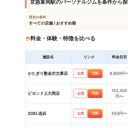
京急富岡駅のパーソナルジムを条件から探
現在の条件
すべての店舗 / おすすめ順
料金・体験・特徴を比べる
施設名
リンク
料金目安
かたぎり塾金沢文庫店
8,800円
公式
予約
102,300
ビヨンド上大岡店
公式
予約
円〜
ZOEL追浜
550円〜
公式
予約