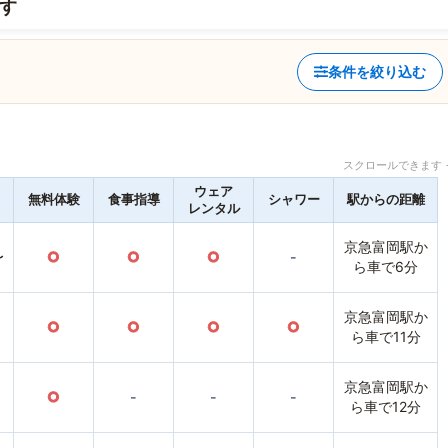
す
条件を絞り込む
スクロールできます 
ウェア
無料体験
食事指導
シャワー
駅からの距離
レンタル
京急富岡駅か
〜
○
○
○
-
ら車で6分
京急富岡駅か
○
○
○
○
ら車で11分
京急富岡駅か
○
-
-
-
ら車で12分