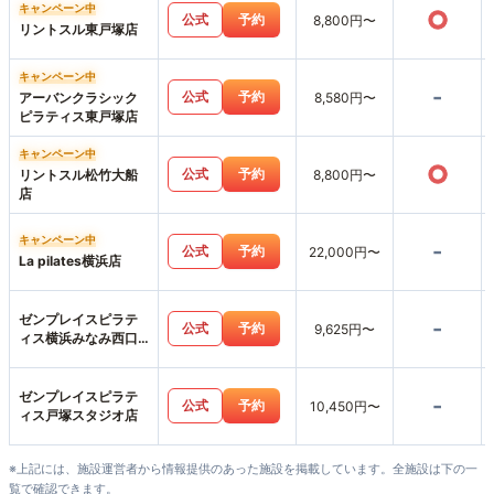
キャンペーン中
○
公式
予約
8,800円〜
リントスル東戸塚店
キャンペーン中
-
公式
予約
アーバンクラシック
8,580円〜
ピラティス東戸塚店
キャンペーン中
○
公式
予約
リントスル松竹大船
8,800円〜
店
キャンペーン中
-
公式
予約
22,000円〜
La pilates横浜店
ゼンプレイスピラテ
-
公式
予約
9,625円〜
ィス横浜みなみ西口
スタジオ店
ゼンプレイスピラテ
-
公式
予約
10,450円〜
ィス戸塚スタジオ店
※上記には、施設運営者から情報提供のあった施設を掲載しています。全施設は下の一
覧で確認できます。