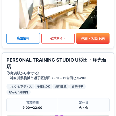
体験・相談予約
店舗情報
公式サイト
PERSONAL TRAINING STUDIO U杉田・洋光台
店
鳥浜駅から車で5分
神奈川県横浜市磯子区杉田3－11－12宮田ビル203
マシンピラティス
子連れOK
無料体験
食事指導
駅から5分以内
営業時間
定休日
9:00〜22:00
火・金