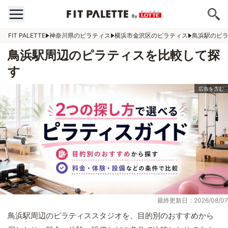
FIT PALETTE
神奈川県のピラティス
横浜市金沢区のピラティス
鳥浜駅のピ
鳥浜駅周辺のピラティスを比較して探
す
最終更新日：2026/08/07
鳥浜駅周辺のピラティススタジオを、目的別のおすすめから