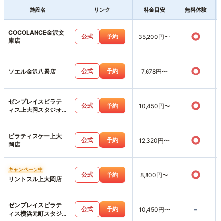
施設名
リンク
料金目安
無料体験
COCOLANCE金沢文
○
公式
予約
35,200円〜
庫店
○
公式
予約
ソエル金沢八景店
7,678円〜
ゼンプレイスピラテ
○
公式
予約
10,450円〜
ィス上大岡スタジオ
店
ピラティスケー上大
○
公式
予約
12,320円〜
岡店
キャンペーン中
○
公式
予約
8,800円〜
リントスル上大岡店
ゼンプレイスピラテ
-
公式
予約
10,450円〜
ィス横浜元町スタジ