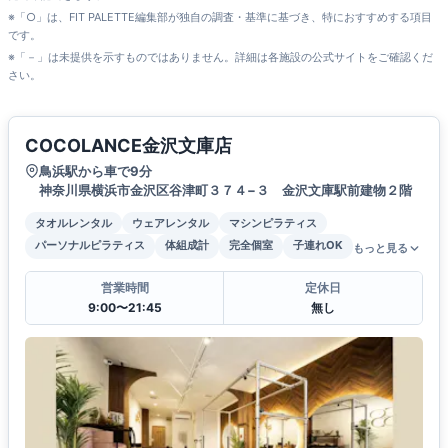
※「○」は、FIT PALETTE編集部が独自の調査・基準に基づき、特におすすめする項目
です。
※「－」は未提供を示すものではありません。詳細は各施設の公式サイトをご確認くだ
さい。
COCOLANCE金沢文庫店
鳥浜駅から車で9分
神奈川県横浜市金沢区谷津町３７４−３ 金沢文庫駅前建物２階
タオルレンタル
ウェアレンタル
マシンピラティス
パーソナルピラティス
体組成計
完全個室
子連れOK
もっと見る
営業時間
定休日
9:00〜21:45
無し