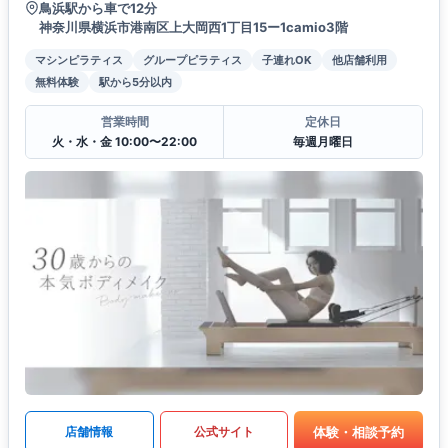
鳥浜駅から車で12分
神奈川県横浜市港南区上大岡西1丁目15ー1camio3階
マシンピラティス
グループピラティス
子連れOK
他店舗利用
無料体験
駅から5分以内
営業時間
定休日
火・水・金 10:00〜22:00
毎週月曜日
体験・相談予約
店舗情報
公式サイト