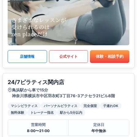
体験・相談予約
店舗情報
公式サイト
24/7ピラティス関内店
鳥浜駅から車で15分
神奈川県横浜市中区羽衣町3丁目76-3アクセラ21ビル8階
マシンピラティス
パーソナルピラティス
完全個室
子連れOK
無料体験
トレーナー指名
駅から5分以内
営業時間
定休日
8:00〜21:00
年中無休