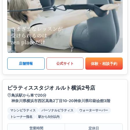
体験・相談予約
店舗情報
公式サイト
ピラティススタジオ ルルト横浜2号店
鳥浜駅から車で20分
神奈川県横浜市西区高島2丁目10-20神奈川県印刷会館3階
マシンピラティス
パーソナルピラティス
ウォーターサーバー
トレーナー指名
駅から5分以内
営業時間
定休日