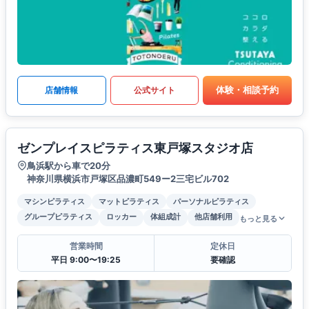
体験・相談予約
店舗情報
公式サイト
ゼンプレイスピラティス東戸塚スタジオ店
鳥浜駅から車で20分
神奈川県横浜市戸塚区品濃町549ー2三宅ビル702
マシンピラティス
マットピラティス
パーソナルピラティス
グループピラティス
ロッカー
体組成計
他店舗利用
もっと見る
営業時間
定休日
平日 9:00〜19:25
要確認