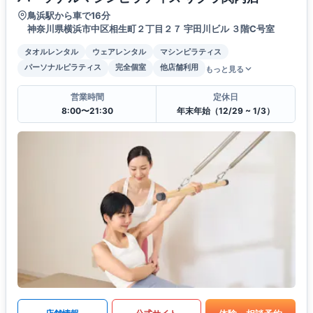
鳥浜駅から車で16分
神奈川県横浜市中区相生町２丁目２７ 宇田川ビル ３階C号室
タオルレンタル
ウェアレンタル
マシンピラティス
パーソナルピラティス
完全個室
他店舗利用
もっと見る
営業時間
定休日
8:00〜21:30
年末年始（12/29 ~ 1/3）