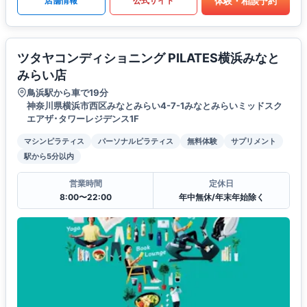
体験・相談予約
店舗情報
公式サイト
ツタヤコンディショニング PILATES横浜みなと
みらい店
鳥浜駅から車で19分
神奈川県横浜市西区みなとみらい4-7-1みなとみらいミッドスク
エアザ･タワーレジデンス1F
マシンピラティス
パーソナルピラティス
無料体験
サプリメント
駅から5分以内
営業時間
定休日
8:00〜22:00
年中無休/年末年始除く