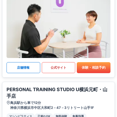
体験・相談予約
店舗情報
公式サイト
PERSONAL TRAINING STUDIO U横浜元町・山
手店
鳥浜駅から車で12分
神奈川県横浜市中区大和町2－47－3リトリート山手1F
マシンピラティス
子連れOK
無料体験
食事指導