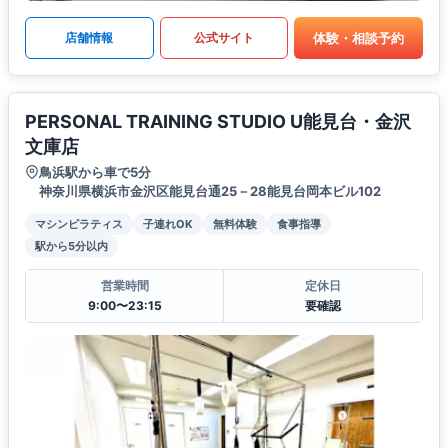
体験・相談予約
店舗情報
公式サイト
PERSONAL TRAINING STUDIO U能見台・金沢
文庫店
鳥浜駅から車で5分
神奈川県横浜市金沢区能見台通25－28能見台岡本ビル102
マシンピラティス
子連れOK
無料体験
食事指導
駅から5分以内
営業時間
定休日
9:00〜23:15
要確認