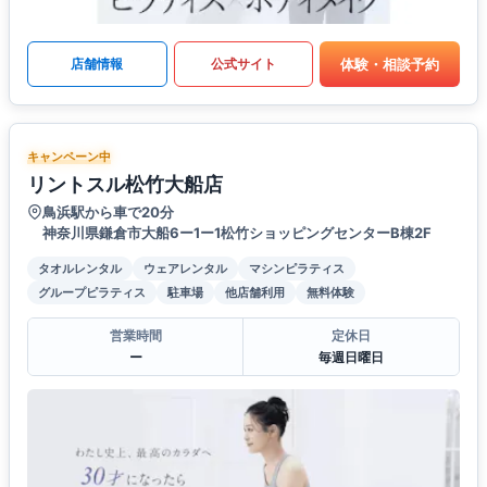
体験・相談予約
店舗情報
公式サイト
キャンペーン中
リントスル松竹大船店
鳥浜駅から車で20分
神奈川県鎌倉市大船6ー1ー1松竹ショッピングセンターB棟2F
タオルレンタル
ウェアレンタル
マシンピラティス
グループピラティス
駐車場
他店舗利用
無料体験
営業時間
定休日
ー
毎週日曜日