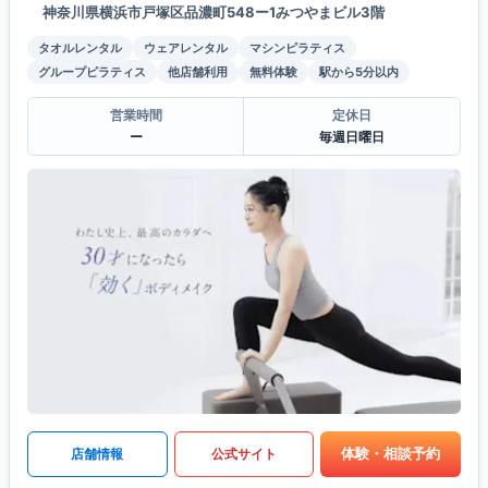
神奈川県横浜市戸塚区品濃町548ー1みつやまビル3階
タオルレンタル
ウェアレンタル
マシンピラティス
グループピラティス
他店舗利用
無料体験
駅から5分以内
営業時間
定休日
ー
毎週日曜日
体験・相談予約
店舗情報
公式サイト