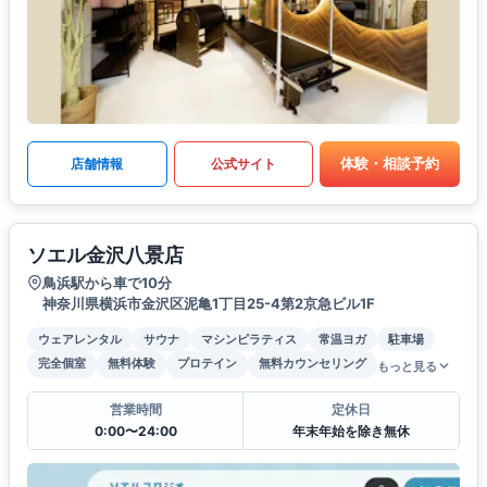
体験・相談予約
店舗情報
公式サイト
ソエル金沢八景店
鳥浜駅から車で10分
神奈川県横浜市金沢区泥亀1丁目25-4第2京急ビル1F
ウェアレンタル
サウナ
マシンピラティス
常温ヨガ
駐車場
完全個室
無料体験
プロテイン
無料カウンセリング
もっと見る
営業時間
定休日
0:00〜24:00
年末年始を除き無休