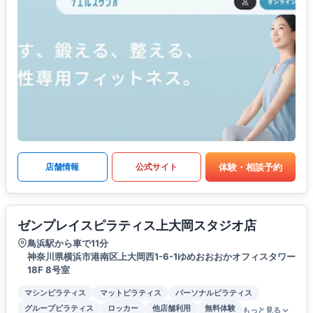
体験・相談予約
店舗情報
公式サイト
ゼンプレイスピラティス上大岡スタジオ店
鳥浜駅から車で11分
神奈川県横浜市港南区上大岡西1-6-1ゆめおおおかオフィスタワー
18F 8号室
マシンピラティス
マットピラティス
パーソナルピラティス
グループピラティス
ロッカー
他店舗利用
無料体験
もっと見る