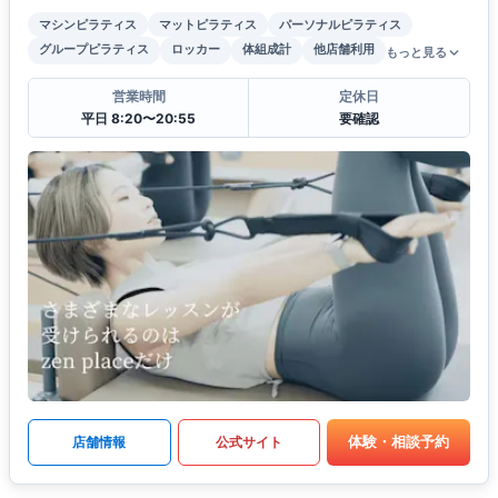
マシンピラティス
マットピラティス
パーソナルピラティス
グループピラティス
ロッカー
体組成計
他店舗利用
もっと見る
営業時間
定休日
平日 8:20〜20:55
要確認
体験・相談予約
店舗情報
公式サイト