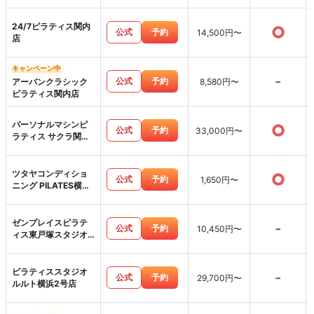
オ店
24/7ピラティス関内
○
公式
予約
14,500円〜
店
キャンペーン中
-
公式
予約
アーバンクラシック
8,580円〜
ピラティス関内店
パーソナルマシンピ
○
公式
予約
33,000円〜
ラティス サクラ関内
店
ツタヤコンディショ
○
公式
予約
1,650円〜
ニング PILATES横浜
みなとみらい店
ゼンプレイスピラテ
-
公式
予約
10,450円〜
ィス東戸塚スタジオ
店
ピラティススタジオ
-
公式
予約
29,700円〜
ルルト横浜2号店