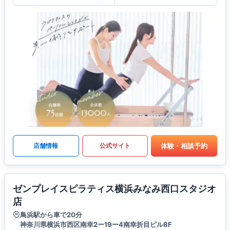
体験・相談予約
店舗情報
公式サイト
ゼンプレイスピラティス横浜みなみ西口スタジオ
店
鳥浜駅から車で20分
神奈川県横浜市西区南幸2ー19ー4南幸折目ビル8F