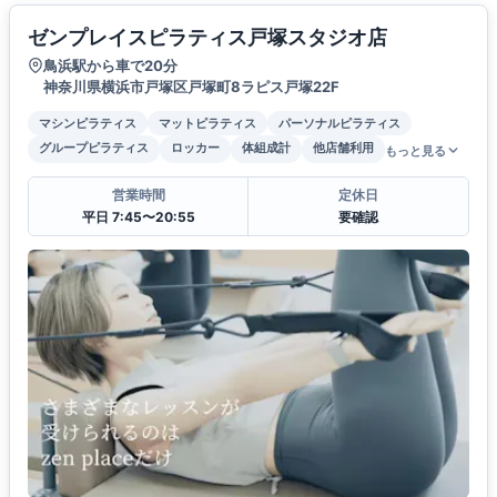
ゼンプレイスピラティス戸塚スタジオ店
鳥浜駅から車で20分
神奈川県横浜市戸塚区戸塚町8ラピス戸塚22F
マシンピラティス
マットピラティス
パーソナルピラティス
グループピラティス
ロッカー
体組成計
他店舗利用
もっと見る
営業時間
定休日
平日 7:45〜20:55
要確認