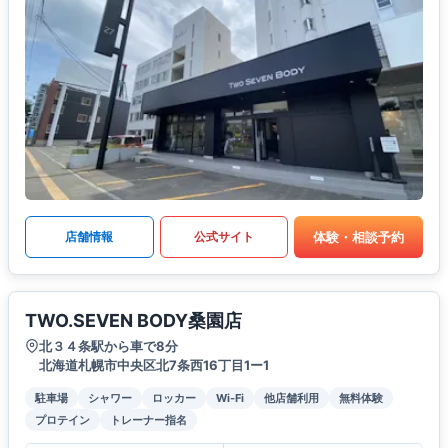
体験・相談予約
店舗情報
公式サイト
TWO.SEVEN BODY桑園店
北３４条駅から車で8分
北海道札幌市中央区北7条西16丁目1ー1
駐車場
シャワー
ロッカー
Wi-Fi
他店舗利用
無料体験
プロテイン
トレーナー指名