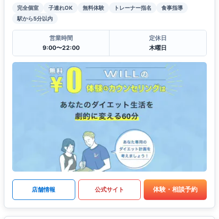
完全個室
子連れOK
無料体験
トレーナー指名
食事指導
駅から5分以内
営業時間
定休日
9:00〜22:00
木曜日
体験・相談予約
店舗情報
公式サイト