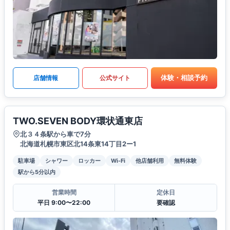
体験・相談予約
店舗情報
公式サイト
TWO.SEVEN BODY環状通東店
北３４条駅から車で7分
北海道札幌市東区北14条東14丁目2ー1
駐車場
シャワー
ロッカー
Wi-Fi
他店舗利用
無料体験
駅から5分以内
営業時間
定休日
平日 9:00〜22:00
要確認