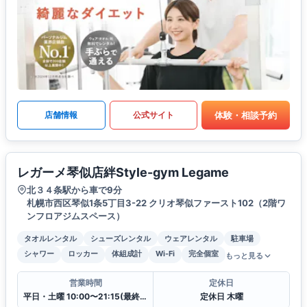
体験・相談予約
店舗情報
公式サイト
レガーメ琴似店絆Style-gym Legame
北３４条駅から車で9分
札幌市西区琴似1条5丁目3-22 クリオ琴似ファースト102（2階ワ
ンフロアジムスペース）
タオルレンタル
シューズレンタル
ウェアレンタル
駐車場
シャワー
ロッカー
体組成計
Wi-Fi
完全個室
もっと見る
営業時間
定休日
平日・土曜 10:00〜21:15(最終受付 20:30) 日曜・祝日 10:00〜17:15(最終受付 16:30)
定休日 木曜