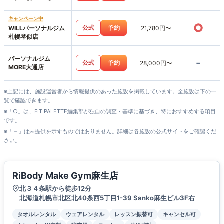
キャンペーン中
○
公式
予約
WILLパーソナルジム
21,780円〜
札幌琴似店
パーソナルジム
-
公式
予約
28,000円〜
MORE大通店
※上記には、施設運営者から情報提供のあった施設を掲載しています。全施設は下の一
覧で確認できます。
※「○」は、FIT PALETTE編集部が独自の調査・基準に基づき、特におすすめする項目
です。
※「－」は未提供を示すものではありません。詳細は各施設の公式サイトをご確認くだ
さい。
RiBody Make Gym麻生店
北３４条駅から徒歩12分
北海道札幌市北区北40条西5丁目1-39 Sanko麻生ビル3F右
タオルレンタル
ウェアレンタル
レッスン振替可
キャンセル可