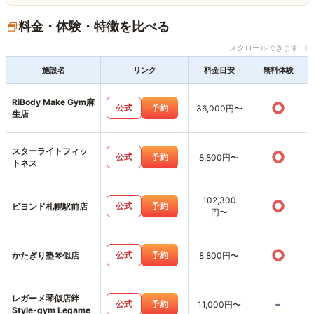
料金・体験・特徴を比べる
スクロールできます →
施設名
リンク
料金目安
無料体験
RiBody Make Gym麻
○
公式
予約
36,000円〜
生店
スターライトフィッ
○
公式
予約
8,800円〜
トネス
102,300
○
公式
予約
ビヨンド札幌駅前店
円〜
○
公式
予約
かたぎり塾琴似店
8,800円〜
レガーメ琴似店絆
-
公式
予約
11,000円〜
Style-gym Legame