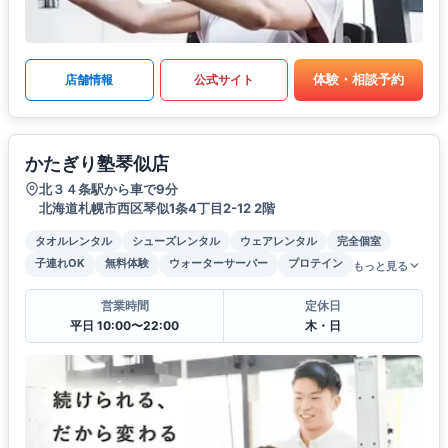
体験・相談予約
店舗情報
公式サイト
かたぎり塾琴似店
北３４条駅から車で9分
北海道札幌市西区琴似1条4丁目2-12 2階
タオルレンタル
シューズレンタル
ウェアレンタル
完全個室
子連れOK
無料体験
ウォーターサーバー
プロテイン
もっと見る
営業時間
定休日
平日 10:00〜22:00
木・日