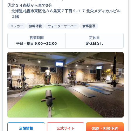
北３４条駅から車で3分
北海道札幌市東区北３８条東７丁目２-１７ 北栄メディカルビル
２階
ロッカー
無料体験
ウォーターサーバー
食事指導
営業時間
定休日
平日・祝日 9:00〜22:00
定休日なし
体験・相談予約
店舗情報
公式サイト