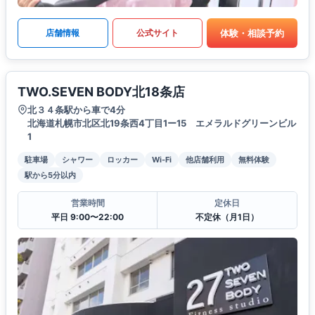
体験・相談予約
店舗情報
公式サイト
TWO.SEVEN BODY北18条店
北３４条駅から車で4分
北海道札幌市北区北19条西4丁目1ー15 エメラルドグリーンビル
1
駐車場
シャワー
ロッカー
Wi-Fi
他店舗利用
無料体験
駅から5分以内
営業時間
定休日
平日 9:00〜22:00
不定休（月1日）