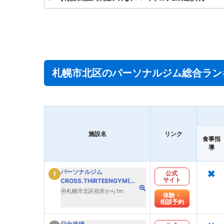
札幌市北区のパーソナルジム総合ラン
施設名
リンク
食事指
導
×
パーソナルジム
公式
1
サイト
CROSS.THIRTEENGYM(ク
ロスサーティーンジム)札幌
札幌市北区役所から1m
体験・
北区
相談予約