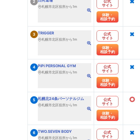
×
日向道場
公式
2
サイト
札幌市北区役所から1m
体験・
相談予約
×
TRIGGER
公式
3
サイト
札幌市北区役所から1m
体験・
相談予約
×
PiPi PERSONAL GYM
公式
4
サイト
札幌市北区役所から1m
体験・
相談予約
○
札幌北24条パーソナルジム
公式
5
サイト
札幌市北区役所から1m
体験・
相談予約
×
TWO.SEVEN BODY
公式
6
サイト
札幌市北区役所から1m