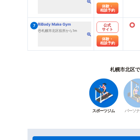
体験・
相談予約
○
RiBody Make Gym
公式
7
サイト
札幌市北区役所から1m
体験・
相談予約
札幌市北区で
スポーツジム
パーソナ