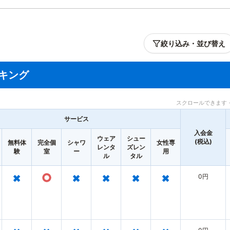
絞り込み・並び替え
キング
スクロールできます 
サービス
入会金
ウェア
シュー
(税込)
無料体
完全個
シャワ
女性専
レンタ
ズレン
験
室
ー
用
ル
タル
×
○
×
×
×
×
0円