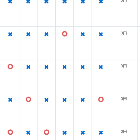
×
×
×
×
×
×
0円
×
×
×
○
×
×
0円
○
×
×
×
×
×
0円
×
○
×
×
×
○
0円
○
×
○
×
×
×
0円