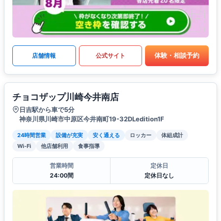
体験・相談予約
店舗情報
公式サイト
チョコザップ川崎今井南店
日吉駅から車で5分
神奈川県川崎市中原区今井南町19-32DLedition1F
24時間営業
設備が充実
安く通える
ロッカー
体組成計
Wi-Fi
他店舗利用
食事指導
営業時間
定休日
24:00間
定休日なし