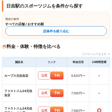
日吉駅のスポーツジムを条件から探す
現在の条件
すべての店舗 / おすすめ順
条件を絞り込む
料金・体験・特徴を比べる
スクロールできます →
施設名
リンク
料金目安
24時間営業
-
公式
予約
カーブス元住吉店
6,820円〜
ファストジム24元住
-
公式
予約
7,590円〜
吉店
ファストジム24元住
○
公式
予約
7,590円〜