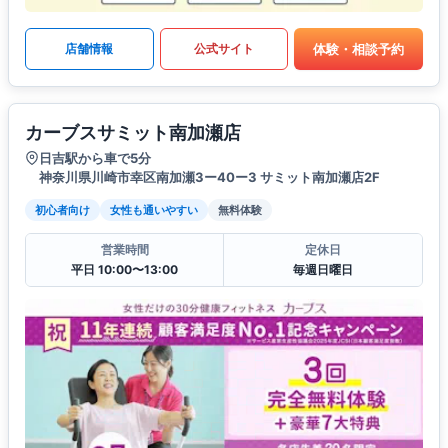
体験・相談予約
店舗情報
公式サイト
カーブスサミット南加瀬店
日吉駅から車で5分
神奈川県川崎市幸区南加瀬3ー40ー3 サミット南加瀬店2F
初心者向け
女性も通いやすい
無料体験
営業時間
定休日
平日 10:00〜13:00
毎週日曜日