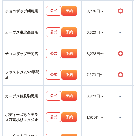
○
公式
予約
チョコザップ綱島店
3,278円〜
-
公式
予約
カーブス港北高田店
6,820円〜
○
公式
予約
チョコザップ平間店
3,278円〜
ファストジム24平間
○
公式
予約
7,370円〜
店
-
公式
予約
カーブス鶴見駒岡店
6,820円〜
ボディーズららテラ
-
公式
予約
1,500円〜
ス武蔵小杉スタジオ
店
エニタイムフィット