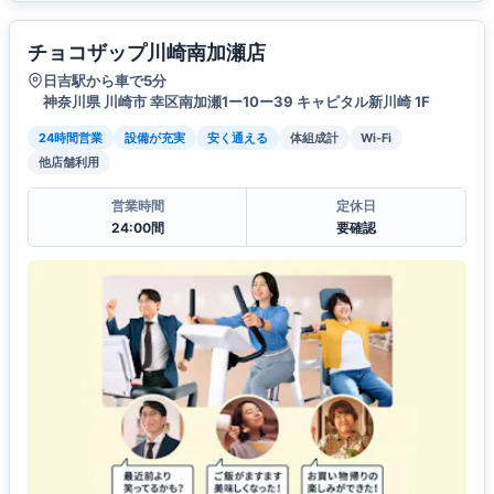
チョコザップ川崎南加瀬店
日吉駅から車で5分
神奈川県 川崎市 幸区南加瀬1ー10ー39 キャピタル新川崎 1F
24時間営業
設備が充実
安く通える
体組成計
Wi-Fi
他店舗利用
営業時間
定休日
24:00間
要確認