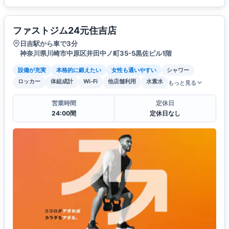
ファストジム24元住吉店
日吉駅から車で3分
神奈川県川崎市中原区井田中ノ町35-5黒佐ビル1階
設備が充実
本格的に鍛えたい
女性も通いやすい
シャワー
ロッカー
体組成計
Wi-Fi
他店舗利用
水素水
もっと見る
営業時間
定休日
24:00間
定休日なし