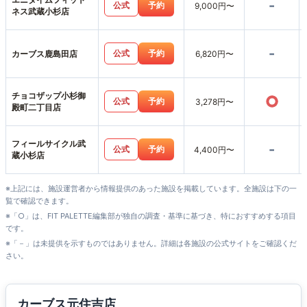
-
公式
予約
9,000円〜
ネス武蔵小杉店
-
公式
予約
カーブス鹿島田店
6,820円〜
チョコザップ小杉御
○
公式
予約
3,278円〜
殿町二丁目店
フィールサイクル武
-
公式
予約
4,400円〜
蔵小杉店
※上記には、施設運営者から情報提供のあった施設を掲載しています。全施設は下の一
覧で確認できます。
※「○」は、FIT PALETTE編集部が独自の調査・基準に基づき、特におすすめする項目
です。
※「－」は未提供を示すものではありません。詳細は各施設の公式サイトをご確認くだ
さい。
カーブス元住吉店