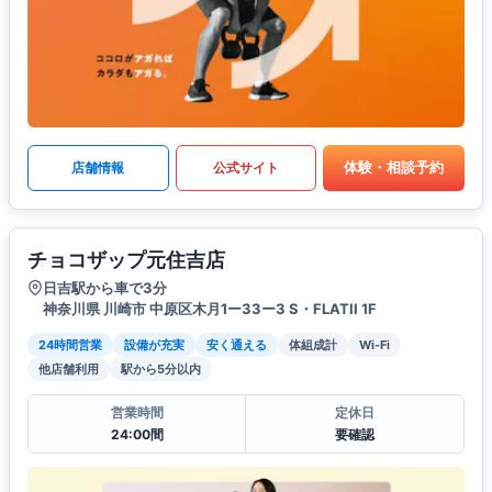
体験・相談予約
店舗情報
公式サイト
チョコザップ元住吉店
日吉駅から車で3分
神奈川県 川崎市 中原区木月1ー33ー3 S・FLATII 1F
24時間営業
設備が充実
安く通える
体組成計
Wi-Fi
他店舗利用
駅から5分以内
営業時間
定休日
24:00間
要確認