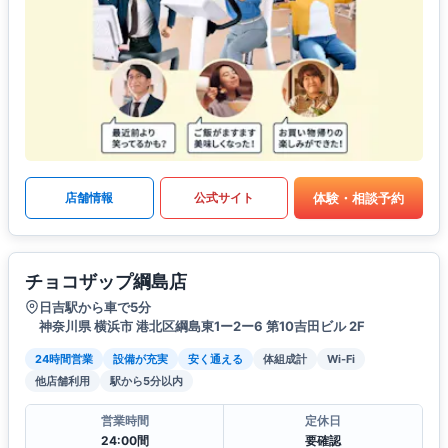
体験・相談予約
店舗情報
公式サイト
チョコザップ綱島店
日吉駅から車で5分
神奈川県 横浜市 港北区綱島東1ー2ー6 第10吉田ビル 2F
24時間営業
設備が充実
安く通える
体組成計
Wi-Fi
他店舗利用
駅から5分以内
営業時間
定休日
24:00間
要確認