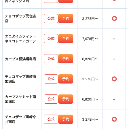
吉アネックス店
チョコザップ元住吉
○
公式
予約
3,278円〜
店
エニタイムフィット
-
公式
予約
7,678円〜
ネスコトニアガーデ
ン新川崎店
-
公式
予約
カーブス横浜綱島店
6,820円〜
チョコザップ川崎南
○
公式
予約
3,278円〜
加瀬店
カーブスサミット南
-
公式
予約
6,820円〜
加瀬店
チョコザップ川崎今
○
公式
予約
3,278円〜
井南店