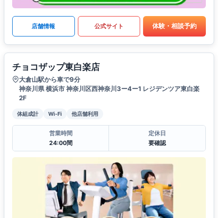
体験・相談予約
店舗情報
公式サイト
チョコザップ東白楽店
大倉山駅から車で9分
神奈川県 横浜市 神奈川区西神奈川3ー4ー1 レジデンツア東白楽
2F
体組成計
Wi-Fi
他店舗利用
営業時間
定休日
24:00間
要確認