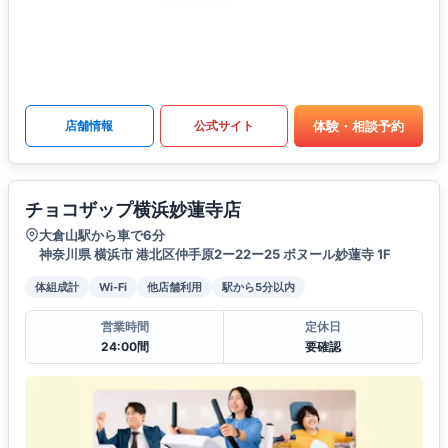
体験・相談予約
店舗情報
公式サイト
チョコザップ横浜妙蓮寺店
大倉山駅から車で6分
神奈川県 横浜市 港北区仲手原2ー22ー25 ボヌール妙蓮寺 1F
体組成計
Wi-Fi
他店舗利用
駅から5分以内
営業時間
定休日
24:00間
要確認