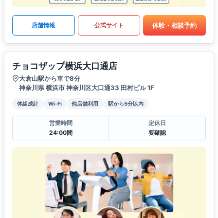
体験・相談予約
店舗情報
公式サイト
チョコザップ横浜大口通店
大倉山駅から車で8分
神奈川県 横浜市 神奈川区大口通33 田村ビル 1F
体組成計
Wi-Fi
他店舗利用
駅から5分以内
営業時間
定休日
24:00間
要確認