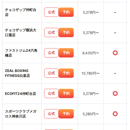
チョコザップ仲町台
-
公式
予約
3,278円〜
店
チョコザップ横浜大
-
公式
予約
3,278円〜
口通店
ファストジム24六角
○
公式
予約
6,430円〜
橋店
ZEAL BOXING
-
公式
予約
10,780円〜
FITNESS白楽店
○
公式
予約
ECOFIT24仲町台店
3,278円〜
スポーツクラブメガ
○
公式
予約
5,280円〜
ロス神奈川店