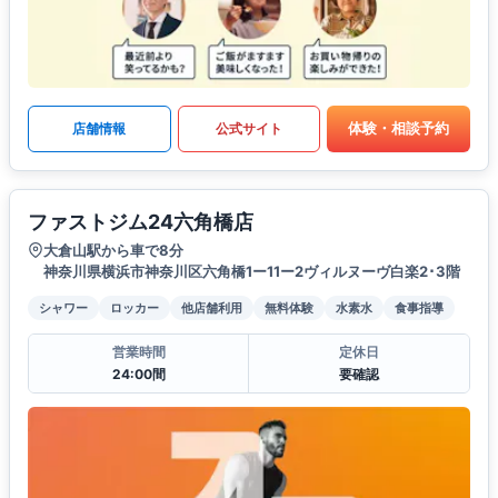
体験・相談予約
店舗情報
公式サイト
ファストジム24六角橋店
大倉山駅から車で8分
神奈川県横浜市神奈川区六角橋1ー11ー2ヴィルヌーヴ白楽2･3階
シャワー
ロッカー
他店舗利用
無料体験
水素水
食事指導
営業時間
定休日
24:00間
要確認