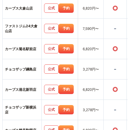
○
公式
予約
カーブス大倉山店
6,820円〜
ファストジム24大倉
-
公式
予約
7,590円〜
山店
○
公式
予約
カーブス菊名駅前店
6,820円〜
-
公式
予約
チョコザップ綱島店
3,278円〜
○
公式
予約
カーブス港北新羽店
6,820円〜
チョコザップ新横浜
-
公式
予約
3,278円〜
店
公式
予約