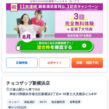
体験・相談予約
店舗情報
公式サイト
チョコザップ新横浜店
大倉山駅から車で4分
神奈川県横浜市港北区新横浜2丁目4-19富士火災横浜ビルB1F
ロッカー
体組成計
Wi-Fi
他店舗利用
食事指導
駅から5分以内