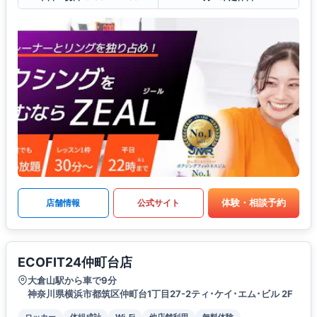
体験・相談予約
店舗情報
公式サイト
ECOFIT24仲町台店
大倉山駅から車で9分
神奈川県横浜市都筑区仲町台1丁目27-2ティ･ケイ･エム･ビル 2F
ロッカー
体組成計
Wi-Fi
他店舗利用
無料体験