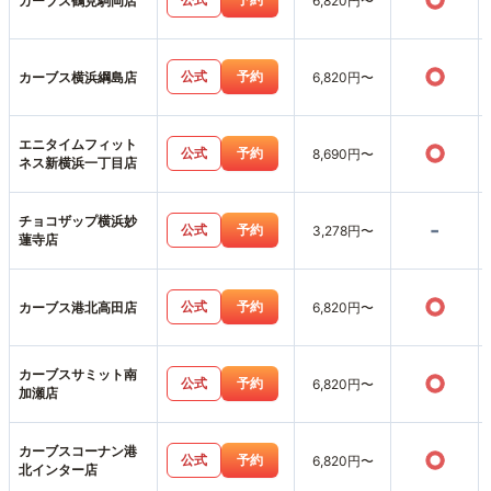
○
カーブス鶴見駒岡店
6,820円〜
○
公式
予約
カーブス横浜綱島店
6,820円〜
エニタイムフィット
○
公式
予約
8,690円〜
ネス新横浜一丁目店
チョコザップ横浜妙
-
公式
予約
3,278円〜
蓮寺店
○
公式
予約
カーブス港北高田店
6,820円〜
カーブスサミット南
○
公式
予約
6,820円〜
加瀬店
カーブスコーナン港
○
公式
予約
6,820円〜
北インター店