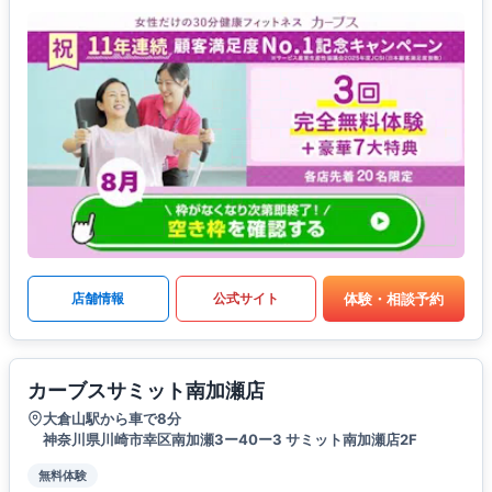
体験・相談予約
店舗情報
公式サイト
カーブスサミット南加瀬店
大倉山駅から車で8分
神奈川県川崎市幸区南加瀬3ー40ー3 サミット南加瀬店2F
無料体験