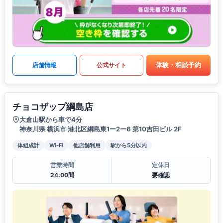
体験・相談予約
店舗情報
公式サイト
チョコザップ綱島店
大倉山駅から車で4分
神奈川県 横浜市 港北区綱島東1ー2ー6 第10吉田ビル 2F
体組成計
Wi-Fi
他店舗利用
駅から5分以内
営業時間
定休日
24:00間
要確認