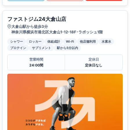
ファストジム24大倉山店
大倉山駅から徒歩3分
神奈川県横浜市港北区大倉山1-12-18F･ラポッシュ1階
シャワー
ロッカー
体組成計
Wi-Fi
他店舗利用
水素水
プロテイン
サプリメント
駅から5分以内
営業時間
定休日
24:00間
定休日なし