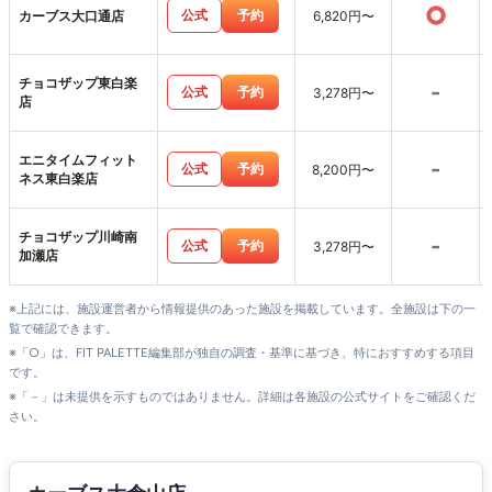
○
公式
予約
カーブス大口通店
6,820円〜
チョコザップ東白楽
-
公式
予約
3,278円〜
店
エニタイムフィット
-
公式
予約
8,200円〜
ネス東白楽店
チョコザップ川崎南
-
公式
予約
3,278円〜
加瀬店
※上記には、施設運営者から情報提供のあった施設を掲載しています。全施設は下の一
覧で確認できます。
※「○」は、FIT PALETTE編集部が独自の調査・基準に基づき、特におすすめする項目
です。
※「－」は未提供を示すものではありません。詳細は各施設の公式サイトをご確認くだ
さい。