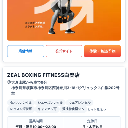
体験・相談予約
店舗情報
公式サイト
ZEAL BOXING FITNESS白楽店
大倉山駅から車で9分
神奈川県横浜市神奈川区西神奈川3-16-1グリュックス白楽202号
室
タオルレンタル
シューズレンタル
ウェアレンタル
レッスン振替可
キャンセル可
競技特化型ジム
もっと見る
営業時間
定休日
平日・祝日10:00〜22:00
月・木定休日