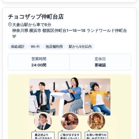
チョコザップ仲町台店
大倉山駅から車で8分
神奈川県 横浜市 都筑区仲町台1ー18ー18 ランドワールド仲町台
1F
体組成計
Wi-Fi
他店舗利用
駅から5分以内
営業時間
定休日
24:00間
要確認