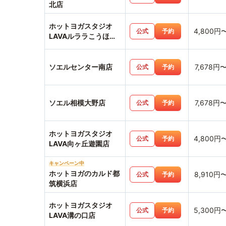
北店
ホットヨガスタジオ
4,800円
公式
予約
LAVAルララこうほく
店
ソエルセンター南店
7,678円
公式
予約
ソエル相模大野店
7,678円
公式
予約
ホットヨガスタジオ
4,800円
公式
予約
LAVA向ヶ丘遊園店
キャンペーン中
ホットヨガのカルド都
8,910円
公式
予約
筑横浜店
ホットヨガスタジオ
5,300円
公式
予約
LAVA溝の口店