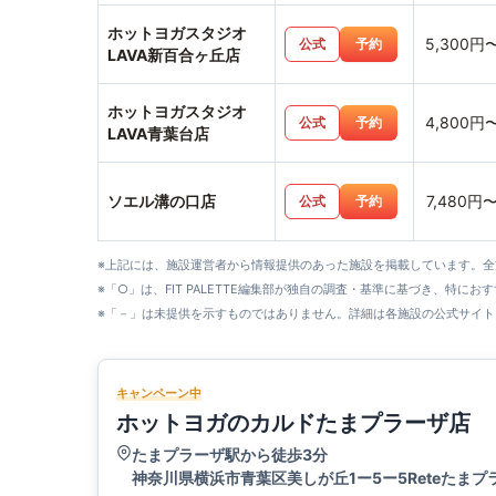
ホットヨガスタジオ
5,300円
公式
予約
LAVA新百合ヶ丘店
ホットヨガスタジオ
4,800円
公式
予約
LAVA青葉台店
ソエル溝の口店
7,480円
公式
予約
※上記には、施設運営者から情報提供のあった施設を掲載しています。
※「○」は、FIT PALETTE編集部が独自の調査・基準に基づき、特にお
※「－」は未提供を示すものではありません。詳細は各施設の公式サイト
キャンペーン中
ホットヨガのカルドたまプラーザ店
たまプラーザ駅から徒歩3分
神奈川県横浜市青葉区美しが丘1ー5ー5Reteたまプ