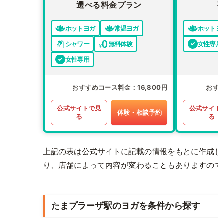
選べる料金プラン
ホットヨガ
常温ヨガ
ホット
シャワー
無料体験
女性専
女性専用
おすすめコース料金
16,800円
お
公式サイトで見
公式サイ
体験・相談予約
る
る
上記の表は公式サイトに記載の情報をもとに作成
り、店舗によって内容が変わることもありますの
たまプラーザ駅のヨガを条件から探す