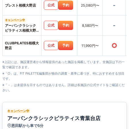
-
公式
予約
ブレスト相模大野店
25,080円〜
キャンペーン中
-
公式
予約
アーバンクラシック
8,580円〜
ピラティス相模大野
店
CLUBPILATES相模大
○
公式
予約
11,990円〜
野店
※上記には、施設運営者から情報提供のあった施設を掲載しています。全施設は下の一
覧で確認できます。
※「○」は、FIT PALETTE編集部が独自の調査・基準に基づき、特におすすめする項目
です。
※「－」は未提供を示すものではありません。詳細は各施設の公式サイトをご確認くだ
さい。
キャンペーン中
アーバンクラシックピラティス青葉台店
恩田駅から車で5分