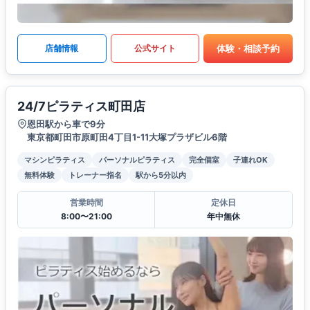
体験・相談予約
店舗情報
公式サイト
24/7ピラティス町田店
恩田駅から車で9分
東京都町田市原町田4丁目1-11大塚プラザビル6階
マシンピラティス
パーソナルピラティス
完全個室
子連れOK
無料体験
トレーナー指名
駅から5分以内
営業時間
定休日
8:00〜21:00
年中無休