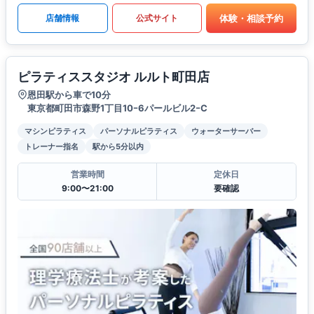
体験・相談予約
店舗情報
公式サイト
ピラティススタジオ ルルト町田店
恩田駅から車で10分
東京都町田市森野1丁目10ｰ6パールビル2ｰC
マシンピラティス
パーソナルピラティス
ウォーターサーバー
トレーナー指名
駅から5分以内
営業時間
定休日
9:00〜21:00
要確認