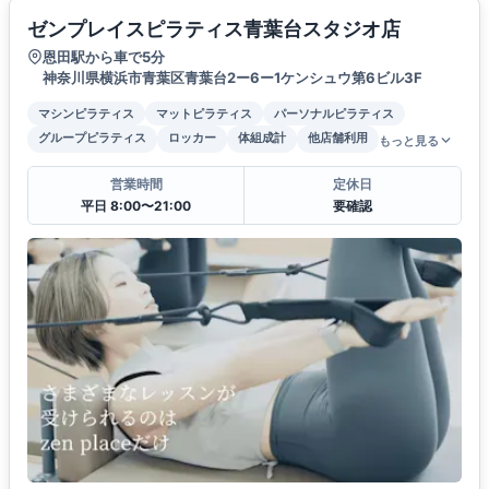
ゼンプレイスピラティス青葉台スタジオ店
恩田駅から車で5分
神奈川県横浜市青葉区青葉台2ー6ー1ケンシュウ第6ビル3F
マシンピラティス
マットピラティス
パーソナルピラティス
グループピラティス
ロッカー
体組成計
他店舗利用
もっと見る
営業時間
定休日
平日 8:00〜21:00
要確認