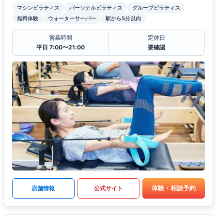
マシンピラティス
パーソナルピラティス
グループピラティス
無料体験
ウォーターサーバー
駅から5分以内
営業時間
定休日
平日 7:00〜21:00
要確認
体験・相談予約
店舗情報
公式サイト