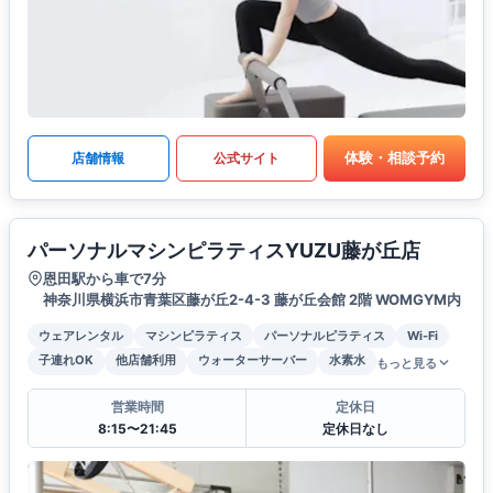
体験・相談予約
店舗情報
公式サイト
パーソナルマシンピラティスYUZU藤が丘店
恩田駅から車で7分
神奈川県横浜市青葉区藤が丘2-4-3 藤が丘会館 2階 WOMGYM内
ウェアレンタル
マシンピラティス
パーソナルピラティス
Wi-Fi
子連れOK
他店舗利用
ウォーターサーバー
水素水
もっと見る
営業時間
定休日
8:15〜21:45
定休日なし