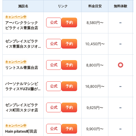
施設名
リンク
料金目安
無料体験
キャンペーン中
-
公式
予約
アーバンクラシック
8,580円〜
ピラティス青葉台店
ゼンプレイスピラテ
-
公式
予約
10,450円〜
ィス青葉台スタジオ
店
キャンペーン中
○
公式
予約
8,800円〜
リントスル青葉台店
パーソナルマシンピ
-
公式
予約
16,800円〜
ラティスYUZU藤が
丘店
ゼンプレイスピラテ
-
公式
予約
9,625円〜
ィス町田スタジオ店
キャンペーン中
-
公式
予約
9,900円〜
Hain pilates町田店