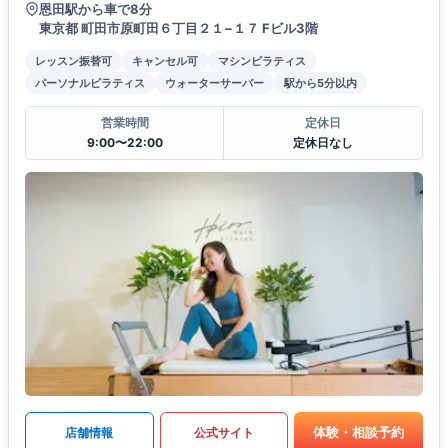
恩田駅から車で8分
東京都 町田市原町田６丁目２１−１７ Fビル3階
レッスン振替可
キャンセル可
マシンピラティス
パーソナルピラティス
ウォーターサーバー
駅から5分以内
営業時間
定休日
9:00〜22:00
定休日なし
体験・相談予約
店舗情報
公式サイト