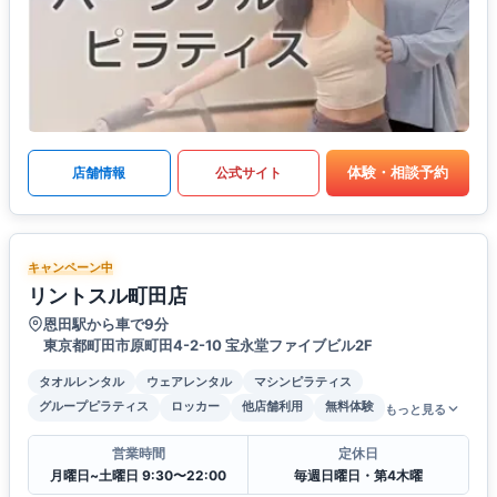
体験・相談予約
店舗情報
公式サイト
キャンペーン中
リントスル町田店
恩田駅から車で9分
東京都町田市原町田4-2-10 宝永堂ファイブビル2F
タオルレンタル
ウェアレンタル
マシンピラティス
グループピラティス
ロッカー
他店舗利用
無料体験
もっと見る
営業時間
定休日
月曜日~土曜日 9:30〜22:00
毎週日曜日・第4木曜