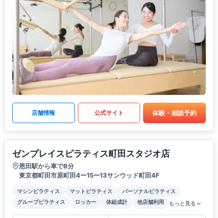
体験・相談予約
店舗情報
公式サイト
ゼンプレイスピラティス町田スタジオ店
恩田駅から車で8分
東京都町田市原町田4ー15ー13サンウッド町田4F
マシンピラティス
マットピラティス
パーソナルピラティス
グループピラティス
ロッカー
体組成計
他店舗利用
もっと見る