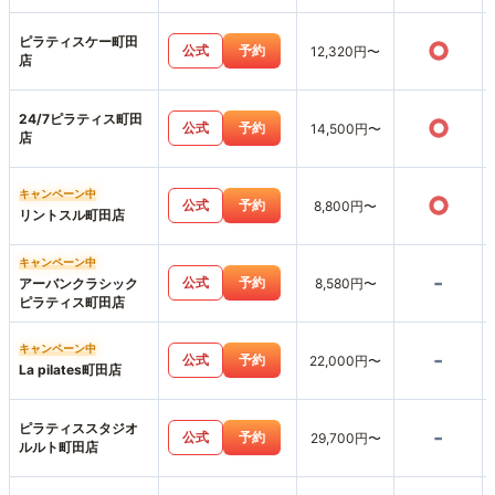
ピラティスケー町田
○
公式
予約
12,320円〜
店
24/7ピラティス町田
○
公式
予約
14,500円〜
店
キャンペーン中
○
公式
予約
8,800円〜
リントスル町田店
キャンペーン中
-
公式
予約
アーバンクラシック
8,580円〜
ピラティス町田店
キャンペーン中
-
公式
予約
22,000円〜
La pilates町田店
ピラティススタジオ
-
公式
予約
29,700円〜
ルルト町田店