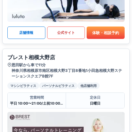
体験・相談予約
店舗情報
公式サイト
ブレスト相模大野店
恩田駅から車で11分
神奈川県相模原市南区相模大野3丁目8番地1小田急相模大野ステ
ーションスクエアB館7F
マシンピラティス
パーソナルピラティス
他店舗利用
営業時間
定休日
平日 10:00〜21:00/土祝10:00〜19:30
日曜日