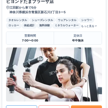
ビヨンドたまプラーザ店
江田駅から車で5分
神奈川県横浜市青葉区新石川2丁目3ー5
タオルレンタル
シューズレンタル
ウェアレンタル
シャワー
ロッカー
体組成計
無料体験
ミネラルウォーター
もっと見る
営業時間
定休日
7:00〜0:00
年中無休