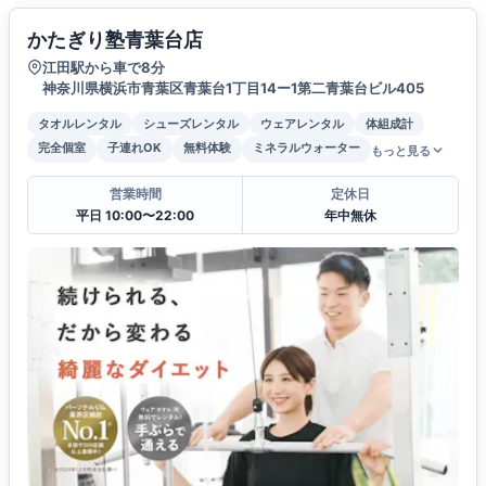
かたぎり塾青葉台店
江田駅から車で8分
神奈川県横浜市青葉区青葉台1丁目14ー1第二青葉台ビル405
タオルレンタル
シューズレンタル
ウェアレンタル
体組成計
完全個室
子連れOK
無料体験
ミネラルウォーター
もっと見る
営業時間
定休日
平日 10:00〜22:00
年中無休