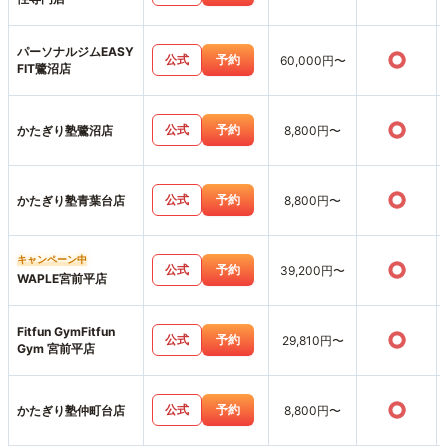
パーソナルジムEASY
○
公式
予約
60,000円〜
FIT鷺沼店
○
公式
予約
かたぎり塾鷺沼店
8,800円〜
○
公式
予約
かたぎり塾青葉台店
8,800円〜
キャンペーン中
○
公式
予約
39,200円〜
WAPLE宮前平店
Fitfun GymFitfun
○
公式
予約
29,810円〜
Gym 宮前平店
○
公式
予約
かたぎり塾仲町台店
8,800円〜