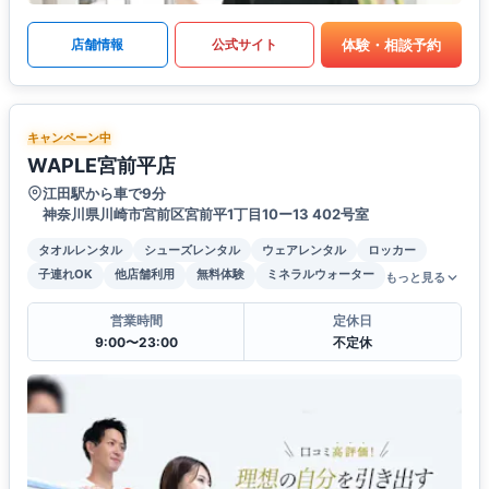
体験・相談予約
店舗情報
公式サイト
キャンペーン中
WAPLE宮前平店
江田駅から車で9分
神奈川県川崎市宮前区宮前平1丁目10ー13 402号室
タオルレンタル
シューズレンタル
ウェアレンタル
ロッカー
子連れOK
他店舗利用
無料体験
ミネラルウォーター
もっと見る
営業時間
定休日
9:00〜23:00
不定休