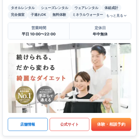
タオルレンタル
シューズレンタル
ウェアレンタル
体組成計
完全個室
子連れOK
無料体験
ミネラルウォーター
もっと見る
営業時間
定休日
平日 10:00〜22:00
年中無休
体験・相談予約
店舗情報
公式サイト