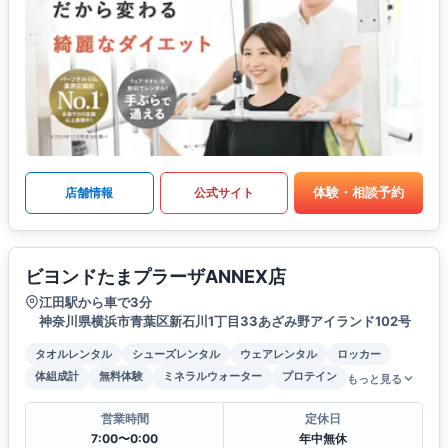
体験・相談予約
店舗情報
公式サイト
ビヨンドたまプラーザANNEX店
江田駅から車で3分
神奈川県横浜市青葉区新石川1丁目33あざみ野アイランド102号
タオルレンタル
シューズレンタル
ウェアレンタル
ロッカー
体組成計
無料体験
ミネラルウォーター
プロテイン
もっと見る
営業時間
定休日
7:00〜0:00
年中無休