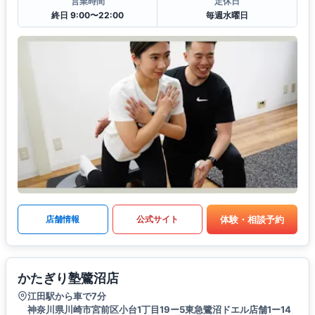
営業時間
定休日
終日 9:00〜22:00
毎週水曜日
体験・相談予約
店舗情報
公式サイト
かたぎり塾鷺沼店
江田駅から車で7分
神奈川県川崎市宮前区小台1丁目19ー5東急鷺沼ドエル店舗1ー14