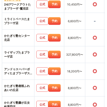
○
公式
予約
24/7ワークアウトた
10,450円〜
まプラーザ･鷺沼店
ミライトベースたま
-
公式
予約
6,600円〜
プラーザ店
かたぎり塾センター
○
公式
予約
8,800円〜
北店
ライザップたまプラ
○
公式
予約
327,800円〜
ーザ店
アンドゥスーパーボ
○
公式
予約
18,200円〜
ディたまプラーザス
タジオ店
かたぎり塾都筑ふれ
○
公式
予約
8,800円〜
あいの丘店
かたぎり塾藤が丘女
○
公式
予約
8,800円〜
性専門店