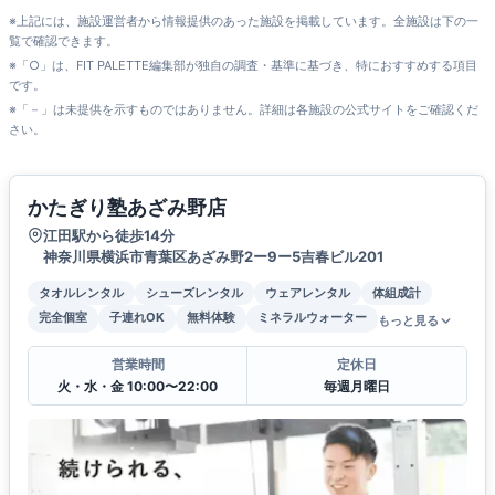
※上記には、施設運営者から情報提供のあった施設を掲載しています。全施設は下の一
覧で確認できます。
※「○」は、FIT PALETTE編集部が独自の調査・基準に基づき、特におすすめする項目
です。
※「－」は未提供を示すものではありません。詳細は各施設の公式サイトをご確認くだ
さい。
かたぎり塾あざみ野店
江田駅から徒歩14分
神奈川県横浜市青葉区あざみ野2ー9ー5吉春ビル201
タオルレンタル
シューズレンタル
ウェアレンタル
体組成計
完全個室
子連れOK
無料体験
ミネラルウォーター
もっと見る
営業時間
定休日
火・水・金 10:00〜22:00
毎週月曜日