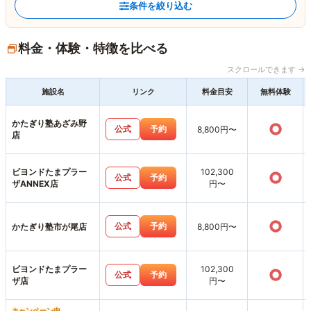
条件を絞り込む
料金・体験・特徴を比べる
スクロールできます →
施設名
リンク
料金目安
無料体験
かたぎり塾あざみ野
○
公式
予約
8,800円〜
店
ビヨンドたまプラー
102,300
○
公式
予約
ザANNEX店
円〜
○
公式
予約
かたぎり塾市が尾店
8,800円〜
ビヨンドたまプラー
102,300
○
公式
予約
ザ店
円〜
キャンペーン中