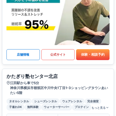
体験・相談予約
店舗情報
公式サイト
かたぎり塾センター北店
江田駅から車で5分
神奈川県横浜市都筑区中川中央1丁目1-3ショッピングタウンあい
たい5階
タオルレンタル
シューズレンタル
ウェアレンタル
完全個室
子連れOK
無料体験
ウォーターサーバー
プロテイン
もっと見る