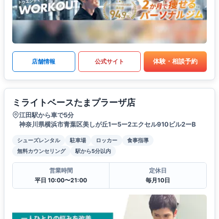
体験・相談予約
店舗情報
公式サイト
ミライトベースたまプラーザ店
江田駅から車で5分
神奈川県横浜市青葉区美しが丘1ー5ー2エクセル910ビル2ーB
シューズレンタル
駐車場
ロッカー
食事指導
無料カウンセリング
駅から5分以内
営業時間
定休日
平日 10:00〜21:00
毎月10日