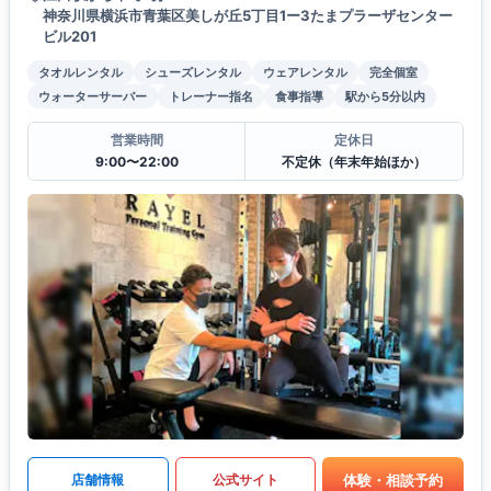
神奈川県横浜市青葉区美しが丘5丁目1ー3たまプラーザセンター
ビル201
タオルレンタル
シューズレンタル
ウェアレンタル
完全個室
ウォーターサーバー
トレーナー指名
食事指導
駅から5分以内
営業時間
定休日
9:00〜22:00
不定休（年末年始ほか）
体験・相談予約
店舗情報
公式サイト