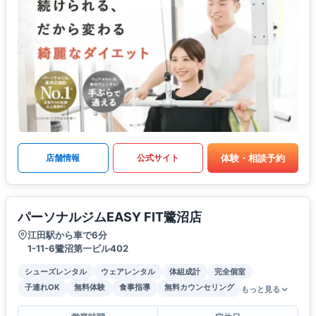
体験・相談予約
店舗情報
公式サイト
パーソナルジムEASY FIT鷺沼店
江田駅から車で6分
1-11-6鷺沼第一ビル402
シューズレンタル
ウェアレンタル
体組成計
完全個室
子連れOK
無料体験
食事指導
無料カウンセリング
もっと見る