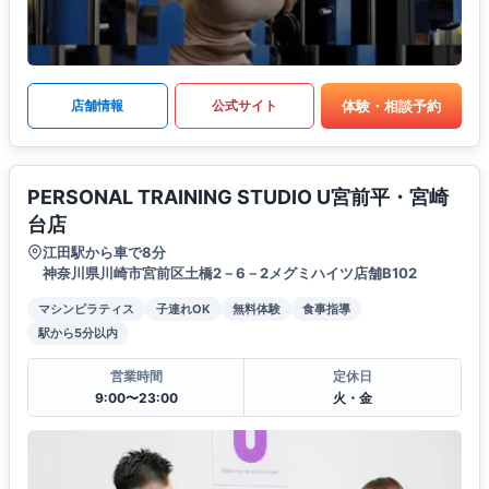
体験・相談予約
店舗情報
公式サイト
PERSONAL TRAINING STUDIO U宮前平・宮崎
台店
江田駅から車で8分
神奈川県川崎市宮前区土橋2－6－2メグミハイツ店舗B102
マシンピラティス
子連れOK
無料体験
食事指導
駅から5分以内
営業時間
定休日
9:00〜23:00
火・金