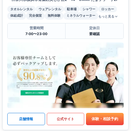
タオルレンタル
ウェアレンタル
駐車場
シャワー
ロッカー
体組成計
完全個室
無料体験
ミネラルウォーター
もっと見る
営業時間
定休日
7:00〜23:00
要確認
体験・相談予約
店舗情報
公式サイト