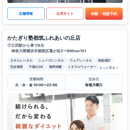
体験・相談予約
店舗情報
公式サイト
かたぎり塾都筑ふれあいの丘店
江田駅から車で6分
神奈川県横浜市都筑区葛が谷3ー8Minor101
タオルレンタル
シューズレンタル
ウェアレンタル
体組成計
完全個室
子連れOK
無料体験
ミネラルウォーター
もっと見る
営業時間
定休日
火・水・金 10:00〜22:00
毎週月曜日