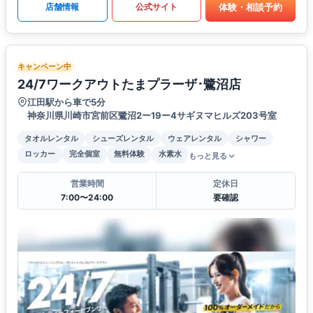
体験・相談予約
店舗情報
公式サイト
キャンペーン中
24/7ワークアウトたまプラーザ･鷺沼店
江田駅から車で5分
神奈川県川崎市宮前区鷺沼2ー19ー4サギヌマヒルズ203号室
タオルレンタル
シューズレンタル
ウェアレンタル
シャワー
ロッカー
完全個室
無料体験
水素水
もっと見る
営業時間
定休日
7:00〜24:00
要確認