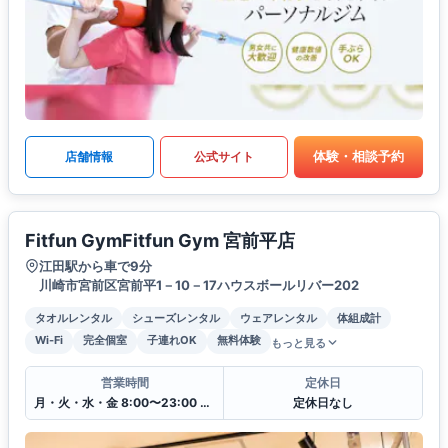
体験・相談予約
店舗情報
公式サイト
Fitfun GymFitfun Gym 宮前平店
江田駅から車で9分
川崎市宮前区宮前平1－10－17ハウスボールリバー202
タオルレンタル
シューズレンタル
ウェアレンタル
体組成計
Wi-Fi
完全個室
子連れOK
無料体験
もっと見る
営業時間
定休日
月・火・水・金 8:00〜23:00 木・土・日・祝 10:00〜22:00
定休日なし