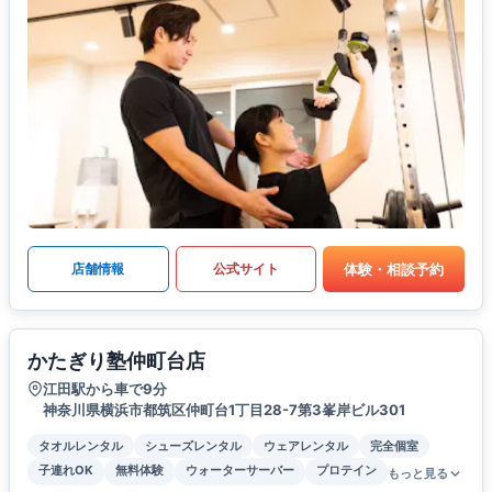
体験・相談予約
店舗情報
公式サイト
かたぎり塾仲町台店
江田駅から車で9分
神奈川県横浜市都筑区仲町台1丁目28-7第3峯岸ビル301
タオルレンタル
シューズレンタル
ウェアレンタル
完全個室
子連れOK
無料体験
ウォーターサーバー
プロテイン
もっと見る