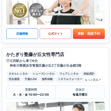
体験・相談予約
店舗情報
公式サイト
かたぎり塾藤が丘女性専門店
江田駅から車で6分
神奈川県横浜市青葉区藤が丘2丁目藤が丘会館2階
タオルレンタル
シューズレンタル
ウェアレンタル
体組成計
完全個室
子連れOK
無料体験
ミネラルウォーター
もっと見る
営業時間
定休日
火・水・金 10:00〜22:00
毎週月曜日