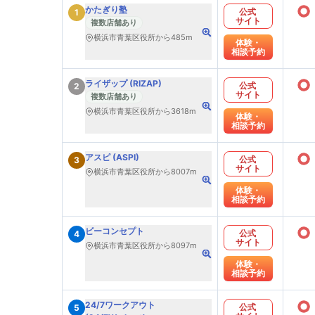
○
かたぎり塾
公式
1
サイト
複数店舗あり
横浜市青葉区役所から485m
体験・
相談予約
○
ライザップ (RIZAP)
公式
2
サイト
複数店舗あり
横浜市青葉区役所から3618m
体験・
相談予約
○
アスピ (ASPI)
公式
3
サイト
横浜市青葉区役所から8007m
体験・
相談予約
○
ビーコンセプト
公式
4
サイト
横浜市青葉区役所から8097m
体験・
相談予約
○
24/7ワークアウト
公式
5