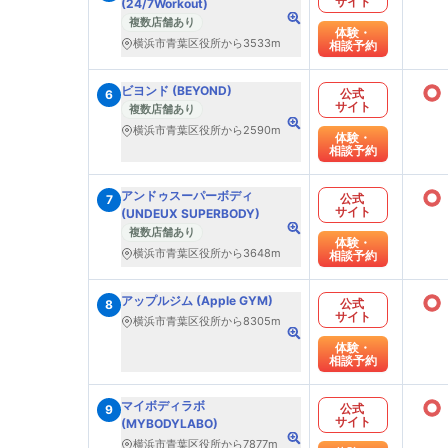
サイト
(24/7Workout)
複数店舗あり
体験・
横浜市青葉区役所から3533m
相談予約
○
ビヨンド (BEYOND)
公式
6
サイト
複数店舗あり
横浜市青葉区役所から2590m
体験・
相談予約
○
アンドゥスーパーボディ
公式
7
サイト
(UNDEUX SUPERBODY)
複数店舗あり
体験・
横浜市青葉区役所から3648m
相談予約
○
アップルジム (Apple GYM)
公式
8
サイト
横浜市青葉区役所から8305m
体験・
相談予約
○
マイボディラボ
公式
9
サイト
(MYBODYLABO)
横浜市青葉区役所から7877m