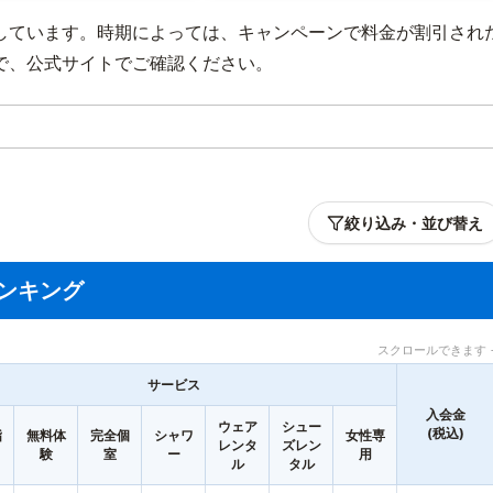
しています。時期によっては、キャンペーンで料金が割引され
で、公式サイトでご確認ください。
絞り込み・並び替え
ンキング
スクロールできます 
サービス
入会金
ウェア
シュー
(税込)
指
無料体
完全個
シャワ
女性専
レンタ
ズレン
験
室
ー
用
ル
タル