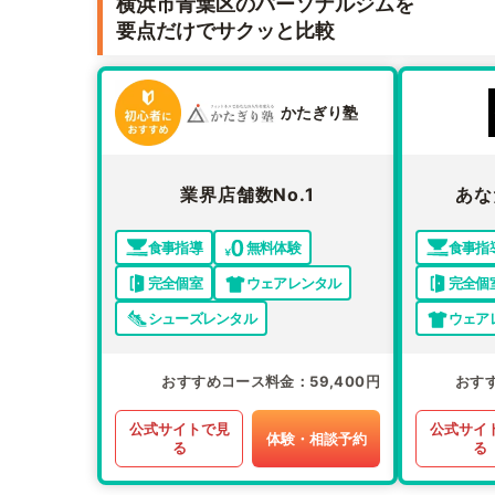
横浜市青葉区のパーソナルジムを
要点だけでサクッと比較
かたぎり塾
業界店舗数No.1
あな
食事指導
無料体験
食事指
完全個室
ウェアレンタル
完全個
シューズレンタル
ウェア
おすすめコース料金
59,400円
おす
公式サイトで見
公式サイ
体験・相談予約
る
る