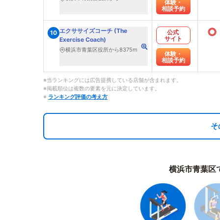
体験・
相談予約
○
エクササイズコーチ (The
公式
10
サイト
Exercise Coach)
横浜市青葉区役所から8375m
体験・
相談予約
※当ランキングには広告提携している店舗が含まれます。
※掲載順位は複数の要素を元に決定しています。
※
ランキング評価の考え方
そ
横浜市青葉区