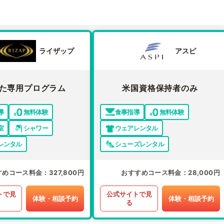
ライザップ
アスピ
た専用プログラム
米国資格保持者のみ
導
無料体験
食事指導
無料体験
室
シャワー
ウェアレンタル
レンタル
シューズレンタル
すめコース料金
327,800円
おすすめコース料金
28,000円
トで見
公式サイトで見
体験・相談予約
体験・相談予約
る