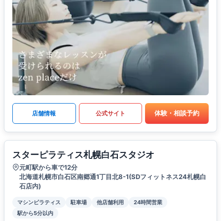
体験・相談予約
店舗情報
公式サイト
スターピラティス札幌白石スタジオ
元町駅から車で12分
北海道札幌市白石区南郷通1丁目北8-1(SDフィットネス24札幌白
石店内)
マシンピラティス
駐車場
他店舗利用
24時間営業
駅から5分以内