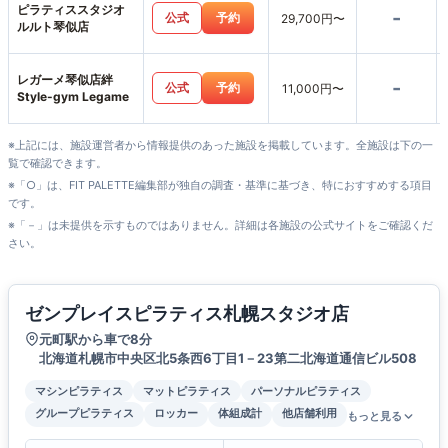
ピラティススタジオ
-
公式
予約
29,700円〜
ルルト琴似店
レガーメ琴似店絆
-
公式
予約
11,000円〜
Style-gym Legame
※上記には、施設運営者から情報提供のあった施設を掲載しています。全施設は下の一
覧で確認できます。
※「○」は、FIT PALETTE編集部が独自の調査・基準に基づき、特におすすめする項目
です。
※「－」は未提供を示すものではありません。詳細は各施設の公式サイトをご確認くだ
さい。
ゼンプレイスピラティス札幌スタジオ店
元町駅から車で8分
北海道札幌市中央区北5条西6丁目1－23第二北海道通信ビル508
マシンピラティス
マットピラティス
パーソナルピラティス
グループピラティス
ロッカー
体組成計
他店舗利用
もっと見る