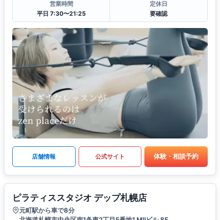
営業時間
定休日
平日 7:30〜21:25
要確認
体験・相談予約
店舗情報
公式サイト
ピラティススタジオ デップ札幌店
元町駅から車で8分
北海道札幌市中央区南1条東2丁目5番地1 MⅡビル 8F