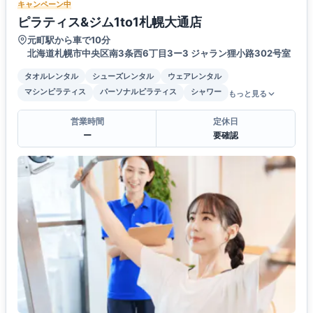
キャンペーン中
ピラティス&ジム1to1札幌大通店
元町駅から車で10分
北海道札幌市中央区南3条西6丁目3ー3 ジャラン狸小路302号室
タオルレンタル
シューズレンタル
ウェアレンタル
マシンピラティス
パーソナルピラティス
シャワー
もっと見る
営業時間
定休日
ー
要確認