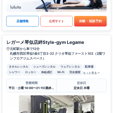
体験・相談予約
店舗情報
公式サイト
レガーメ琴似店絆Style-gym Legame
元町駅から車で12分
札幌市西区琴似1条5丁目3-22 クリオ琴似ファースト102（2階ワ
ンフロアジムスペース）
タオルレンタル
シューズレンタル
ウェアレンタル
駐車場
シャワー
ロッカー
体組成計
Wi-Fi
完全個室
もっと見る
営業時間
定休日
平日・土曜 10:00〜21:15(最終受付 20:30) 日曜・祝日 10:00〜17:15(最終受付 16:30)
定休日 木曜