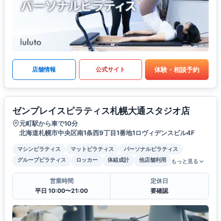
体験・相談予約
店舗情報
公式サイト
ゼンプレイスピラティス札幌大通スタジオ店
元町駅から車で10分
北海道札幌市中央区南1条西9丁目1番地1ロヴィデンスビル4F
マシンピラティス
マットピラティス
パーソナルピラティス
グループピラティス
ロッカー
体組成計
他店舗利用
もっと見る
営業時間
定休日
平日 10:00〜21:00
要確認