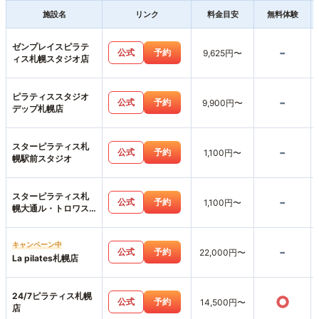
施設名
リンク
料金目安
無料体験
ゼンプレイスピラテ
-
公式
予約
9,625円〜
ィス札幌スタジオ店
ピラティススタジオ
-
公式
予約
9,900円〜
デップ札幌店
スターピラティス札
-
公式
予約
1,100円〜
幌駅前スタジオ
スターピラティス札
-
公式
予約
1,100円〜
幌大通ル・トロワス
タジオ
キャンペーン中
-
公式
予約
22,000円〜
La pilates札幌店
24/7ピラティス札幌
○
公式
予約
14,500円〜
店