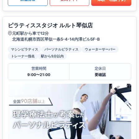
ピラティススタジオ ルルト琴似店
元町駅から車で12分
北海道札幌市西区琴似一条5-4-14内澤ビル5F-B
マシンピラティス
パーソナルピラティス
ウォーターサーバー
トレーナー指名
駅から5分以内
営業時間
定休日
9:00〜21:00
要確認