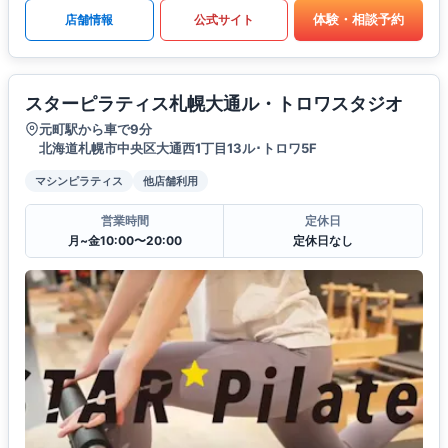
体験・相談予約
店舗情報
公式サイト
スターピラティス札幌大通ル・トロワスタジオ
元町駅から車で9分
北海道札幌市中央区大通西1丁目13ル･トロワ5F
マシンピラティス
他店舗利用
営業時間
定休日
月~金10:00〜20:00
定休日なし