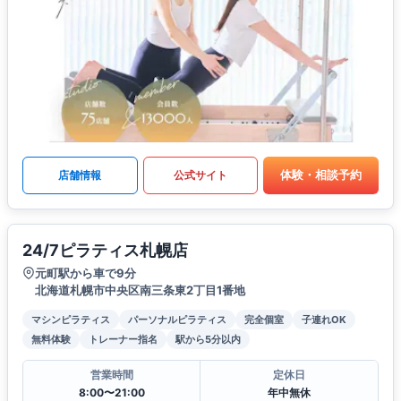
体験・相談予約
店舗情報
公式サイト
24/7ピラティス札幌店
元町駅から車で9分
北海道札幌市中央区南三条東2丁目1番地
マシンピラティス
パーソナルピラティス
完全個室
子連れOK
無料体験
トレーナー指名
駅から5分以内
営業時間
定休日
8:00〜21:00
年中無休