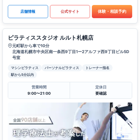
体験・相談予約
店舗情報
公式サイト
ピラティススタジオ ルルト札幌店
元町駅から車で10分
北海道札幌市中央区南一条西9丁目1ー2アルファ西9丁目ビル5D
号室
マシンピラティス
パーソナルピラティス
トレーナー指名
駅から5分以内
営業時間
定休日
9:00〜21:00
要確認