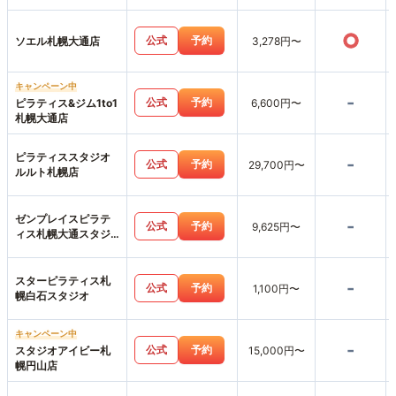
○
公式
予約
ソエル札幌大通店
3,278円〜
キャンペーン中
-
公式
予約
ピラティス&ジム1to1
6,600円〜
札幌大通店
ピラティススタジオ
-
公式
予約
29,700円〜
ルルト札幌店
ゼンプレイスピラテ
-
公式
予約
9,625円〜
ィス札幌大通スタジ
オ店
スターピラティス札
-
公式
予約
1,100円〜
幌白石スタジオ
キャンペーン中
-
公式
予約
スタジオアイビー札
15,000円〜
幌円山店