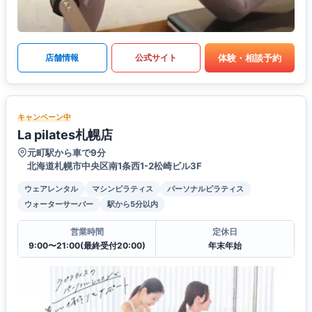
体験・相談予約
店舗情報
公式サイト
キャンペーン中
La pilates札幌店
元町駅から車で9分
北海道札幌市中央区南1条西1-2松崎ビル3F
ウェアレンタル
マシンピラティス
パーソナルピラティス
ウォーターサーバー
駅から5分以内
営業時間
定休日
9:00〜21:00(最終受付20:00)
年末年始