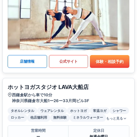
体験・相談予約
店舗情報
公式サイト
ホットヨガスタジオ LAVA大船店
西鎌倉駅から車で10分
神奈川県鎌倉市大船1ー26ー33片岡ビル3F
タオルレンタル
ウェアレンタル
ホットヨガ
常温ヨガ
シャワー
ロッカー
他店舗利用
無料体験
ミネラルウォーター
もっと見る
営業時間
定休日
ー
毎週金曜日