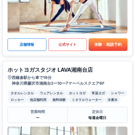
体験・相談予約
店舗情報
公式サイト
ホットヨガスタジオ LAVA湘南台店
西鎌倉駅から車で19分
神奈川県藤沢市湘南台2ー10ー7マーベルスクエア6F
タオルレンタル
ウェアレンタル
ホットヨガ
常温ヨガ
シャワー
ロッカー
他店舗利用
無料体験
ミネラルウォーター
水素水
営業時間
定休日
ー
毎週金曜日