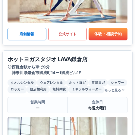
体験・相談予約
店舗情報
公式サイト
ホットヨガスタジオ LAVA鎌倉店
西鎌倉駅から車で9分
神奈川県鎌倉市御成町14ー1御成ビル1F
タオルレンタル
ウェアレンタル
ホットヨガ
常温ヨガ
シャワー
ロッカー
他店舗利用
無料体験
ミネラルウォーター
もっと見る
営業時間
定休日
ー
毎週火曜日