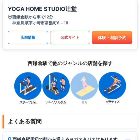
YOGA HOME STUDIO辻堂
西鎌倉駅から車で12分
神奈川県茅ヶ崎市常盤町6－18
体験・相談予約
店舗情報
公式サイト
西鎌倉駅で他のジャンルの店舗を探す
ピラティス
スポーツジム
パーソナルジム
ヨガ
よくある質問
西鎌倉駅周辺で朝から通えるヨガスタジオはあります