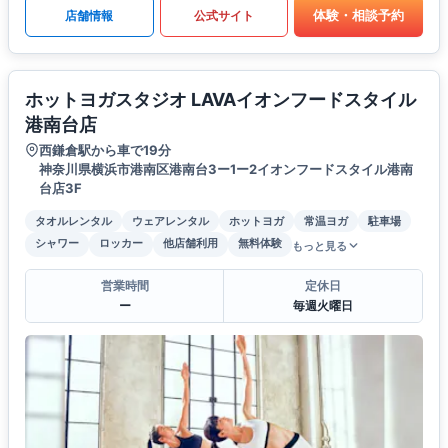
体験・相談予約
店舗情報
公式サイト
ホットヨガスタジオ LAVAイオンフードスタイル
港南台店
西鎌倉駅から車で19分
神奈川県横浜市港南区港南台3ー1ー2イオンフードスタイル港南
台店3F
タオルレンタル
ウェアレンタル
ホットヨガ
常温ヨガ
駐車場
シャワー
ロッカー
他店舗利用
無料体験
もっと見る
営業時間
定休日
ー
毎週火曜日