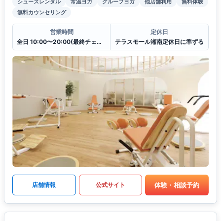
シューズレンタル
常温ヨガ
グループヨガ
他店舗利用
無料体験
無料カウンセリング
営業時間
定休日
全日 10:00〜20:00(最終チェックイン19:30)
テラスモール湘南定休日に準ずる
体験・相談予約
店舗情報
公式サイト