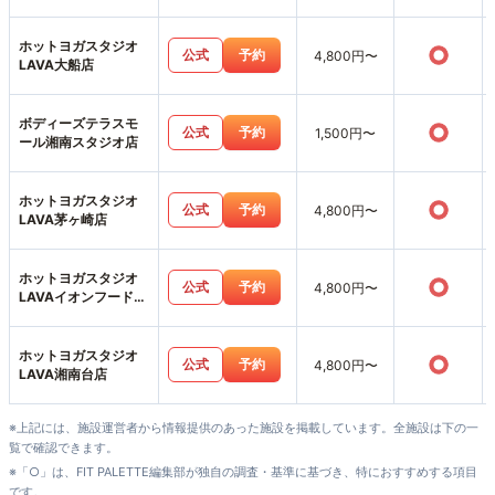
ホットヨガスタジオ
○
公式
予約
4,800円〜
LAVA大船店
ボディーズテラスモ
○
公式
予約
1,500円〜
ール湘南スタジオ店
ホットヨガスタジオ
○
公式
予約
4,800円〜
LAVA茅ヶ崎店
ホットヨガスタジオ
○
公式
予約
4,800円〜
LAVAイオンフードス
タイル港南台店
ホットヨガスタジオ
○
公式
予約
4,800円〜
LAVA湘南台店
※上記には、施設運営者から情報提供のあった施設を掲載しています。全施設は下の一
覧で確認できます。
※「○」は、FIT PALETTE編集部が独自の調査・基準に基づき、特におすすめする項目
です。