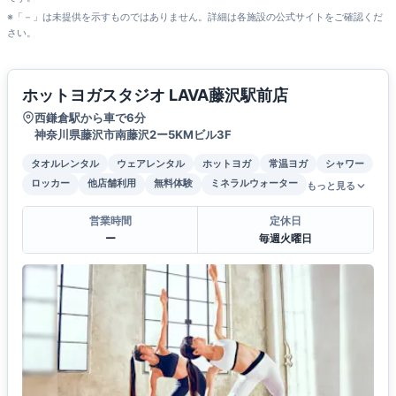
※「－」は未提供を示すものではありません。詳細は各施設の公式サイトをご確認くだ
さい。
ホットヨガスタジオ LAVA藤沢駅前店
西鎌倉駅から車で6分
神奈川県藤沢市南藤沢2ー5KMビル3F
タオルレンタル
ウェアレンタル
ホットヨガ
常温ヨガ
シャワー
ロッカー
他店舗利用
無料体験
ミネラルウォーター
もっと見る
営業時間
定休日
ー
毎週火曜日