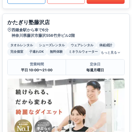
かたぎり塾藤沢店
西鎌倉駅から車で6分
神奈川県藤沢市藤沢556竹井ビル2階
タオルレンタル
シューズレンタル
ウェアレンタル
体組成計
完全個室
子連れOK
無料体験
ミネラルウォーター
もっと見る
営業時間
定休日
平日 10:00〜21:00
毎週月曜日