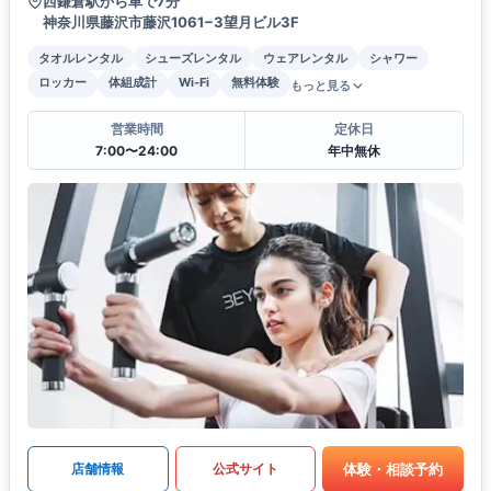
西鎌倉駅から車で7分
神奈川県藤沢市藤沢1061−3望月ビル3F
タオルレンタル
シューズレンタル
ウェアレンタル
シャワー
ロッカー
体組成計
Wi-Fi
無料体験
もっと見る
営業時間
定休日
7:00〜24:00
年中無休
体験・相談予約
店舗情報
公式サイト