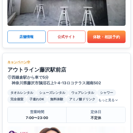
体験・相談予約
店舗情報
公式サイト
キャンペーン中
アウトライン藤沢駅前店
西鎌倉駅から車で5分
神奈川県藤沢市鵠沼石上1-4-13ロコテラス湘南502
タオルレンタル
シューズレンタル
ウェアレンタル
シャワー
完全個室
子連れOK
無料体験
アミノ酸ドリンク
もっと見る
営業時間
定休日
7:00〜23:00
不定休