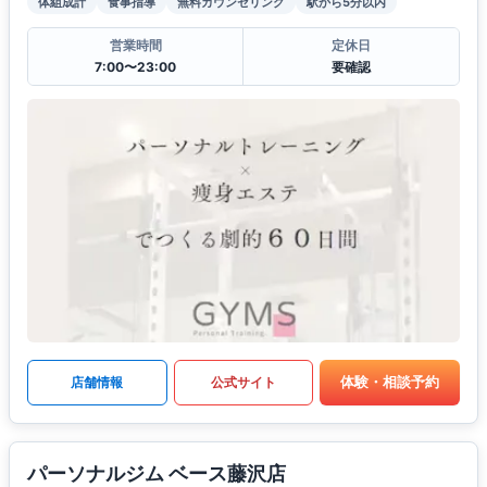
体組成計
食事指導
無料カウンセリング
駅から5分以内
営業時間
定休日
7:00〜23:00
要確認
体験・相談予約
店舗情報
公式サイト
パーソナルジム ベース藤沢店