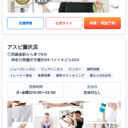
体験・相談予約
店舗情報
公式サイト
アスピ藤沢店
西鎌倉駅から車で6分
神奈川県藤沢市藤沢89-1メイキビル203
シューズレンタル
ウェアレンタル
ロッカー
無料体験
トレーナー指名
食事指導
無料カウンセリング
駅から5分以内
営業時間
定休日
月~金曜日10:00〜22:00
定休日なし