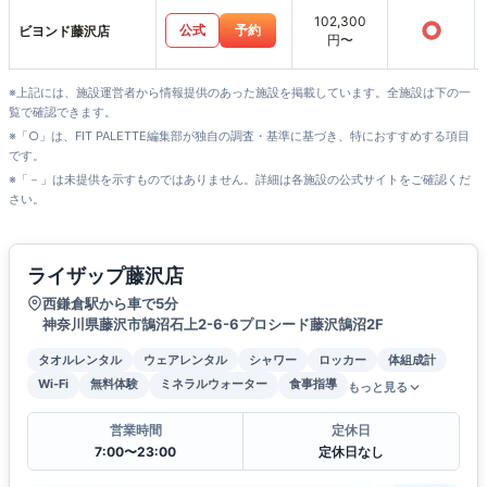
102,300
○
公式
予約
ビヨンド藤沢店
円〜
※上記には、施設運営者から情報提供のあった施設を掲載しています。全施設は下の一
覧で確認できます。
※「○」は、FIT PALETTE編集部が独自の調査・基準に基づき、特におすすめする項目
です。
※「－」は未提供を示すものではありません。詳細は各施設の公式サイトをご確認くだ
さい。
ライザップ藤沢店
西鎌倉駅から車で5分
神奈川県藤沢市鵠沼石上2-6-6プロシード藤沢鵠沼2F
タオルレンタル
ウェアレンタル
シャワー
ロッカー
体組成計
Wi-Fi
無料体験
ミネラルウォーター
食事指導
もっと見る
営業時間
定休日
7:00〜23:00
定休日なし