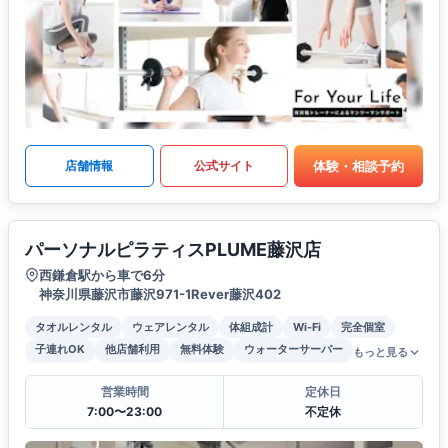
体験・相談予約
店舗情報
公式サイト
パーソナルピラティスPLUME藤沢店
西鎌倉駅から車で6分
神奈川県藤沢市藤沢971-1Rever藤沢402
タオルレンタル
ウェアレンタル
体組成計
Wi-Fi
完全個室
子連れOK
他店舗利用
無料体験
ウォーターサーバー
もっと見る
営業時間
定休日
7:00〜23:00
不定休