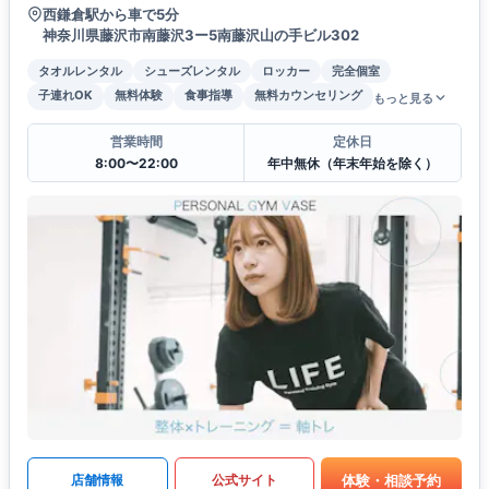
西鎌倉駅から車で5分
神奈川県藤沢市南藤沢3ー5南藤沢山の手ビル302
タオルレンタル
シューズレンタル
ロッカー
完全個室
子連れOK
無料体験
食事指導
無料カウンセリング
もっと見る
営業時間
定休日
8:00〜22:00
年中無休（年末年始を除く）
体験・相談予約
店舗情報
公式サイト