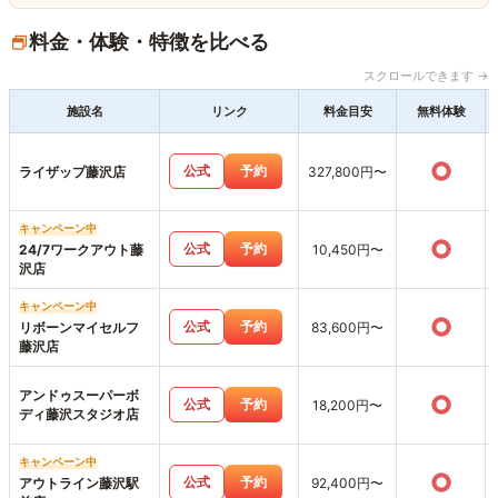
料金・体験・特徴を比べる
スクロールできます →
施設名
リンク
料金目安
無料体験
○
公式
予約
ライザップ藤沢店
327,800円〜
キャンペーン中
○
公式
予約
24/7ワークアウト藤
10,450円〜
沢店
キャンペーン中
○
公式
予約
リボーンマイセルフ
83,600円〜
藤沢店
アンドゥスーパーボ
○
公式
予約
18,200円〜
ディ藤沢スタジオ店
キャンペーン中
○
公式
予約
アウトライン藤沢駅
92,400円〜