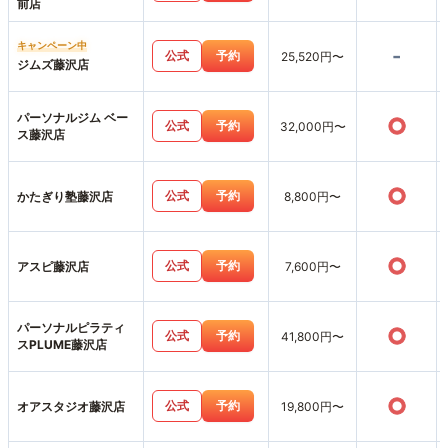
前店
キャンペーン中
-
公式
予約
25,520円〜
ジムズ藤沢店
パーソナルジム ベー
○
公式
予約
32,000円〜
ス藤沢店
○
公式
予約
かたぎり塾藤沢店
8,800円〜
○
公式
予約
アスピ藤沢店
7,600円〜
パーソナルピラティ
○
公式
予約
41,800円〜
スPLUME藤沢店
○
公式
予約
オアスタジオ藤沢店
19,800円〜