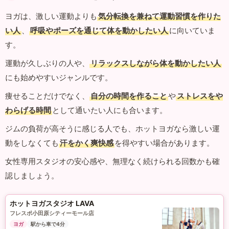
ヨガは、激しい運動よりも
気分転換を兼ねて運動習慣を作りた
い人
、
呼吸やポーズを通じて体を動かしたい人
に向いていま
す。
運動が久しぶりの人や、
リラックスしながら体を動かしたい人
にも始めやすいジャンルです。
痩せることだけでなく、
自分の時間を作ること
や
ストレスをや
わらげる時間
として通いたい人にも合います。
ジムの負荷が高そうに感じる人でも、ホットヨガなら激しい運
動をしなくても
汗をかく爽快感
を得やすい場合があります。
女性専用スタジオの安心感や、無理なく続けられる回数かも確
認しましょう。
ホットヨガスタジオ LAVA
フレスポ小田原シティーモール店
ヨガ
駅から車で4分