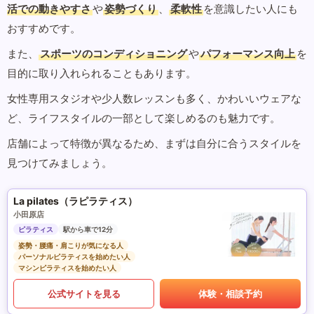
活での動きやすさ
や
姿勢づくり
、
柔軟性
を意識したい人にも
おすすめです。
また、
スポーツのコンディショニング
や
パフォーマンス向上
を
目的に取り入れられることもあります。
女性専用スタジオや少人数レッスンも多く、かわいいウェアな
ど、ライフスタイルの一部として楽しめるのも魅力です。
店舗によって特徴が異なるため、まずは自分に合うスタイルを
見つけてみましょう。
La pilates（ラピラティス）
小田原店
ピラティス
駅から車で12分
姿勢・腰痛・肩こりが気になる人
パーソナルピラティスを始めたい人
マシンピラティスを始めたい人
公式サイトを見る
体験・相談予約