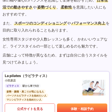
体の軸や重心のバランスを意識して全身を動かすため、
日常生
活での動きやすさ
や
姿勢づくり
、
柔軟性
を意識したい人にも
おすすめです。
また、
スポーツのコンディショニング
や
パフォーマンス向上
を
目的に取り入れられることもあります。
女性専用スタジオや少人数レッスンも多く、かわいいウェアな
ど、ライフスタイルの一部として楽しめるのも魅力です。
店舗によって特徴が異なるため、まずは自分に合うスタイルを
見つけてみましょう。
La pilates（ラピラティス）
小田原店
ピラティス
駅から車で5分
姿勢・腰痛・肩こりが気になる人
パーソナルピラティスを始めたい人
マシンピラティスを始めたい人
公式サイトを見る
体験・相談予約