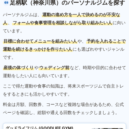
足柄駅（神奈川県）のパーソナルジムを探す
パーソナルジムは、
運動の進め方を一人で決めるのが不安な
人
、
フォームや食事管理を相談しながら取り組みたい人
に向い
ています。
目標に合わせてメニューを組みたい人
や、
予約を入れることで
運動を続けるきっかけを作りたい人
にも選ばれやすいジャンル
です。
産後の体づくり
や
ウェディング前
など、時期や目的に合わせて
運動をしたい人にも向いています。
ここで得た運動や食事の知識は、将来スポーツジムで自主トレ
をするときにも活かしやすいです。
料金は月額、回数券、コースなど複雑な場合があるため、公式
ページを確認し、総額や通える回数をチェックしましょう。
グッドライフジム (GOODLIFE GYM)