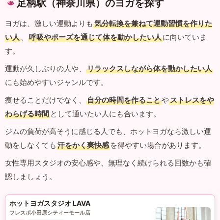
足柄駅（神奈川県）のヨガを探す
ヨガは、激しい運動よりも
気分転換を兼ねて運動習慣を作りた
い人
、
呼吸やポーズを通じて体を動かしたい人
に向いていま
す。
運動が久しぶりの人や、
リラックスしながら体を動かしたい人
にも始めやすいジャンルです。
痩せることだけでなく、
自分の時間を作ること
や
ストレスをや
わらげる時間
として通いたい人にも合います。
ジムの負荷が高そうに感じる人でも、ホットヨガなら激しい運
動をしなくても
汗をかく爽快感
を得やすい場合があります。
女性専用スタジオの安心感や、無理なく続けられる回数かも確
認しましょう。
ホットヨガスタジオ LAVA
フレスポ小田原シティーモール店